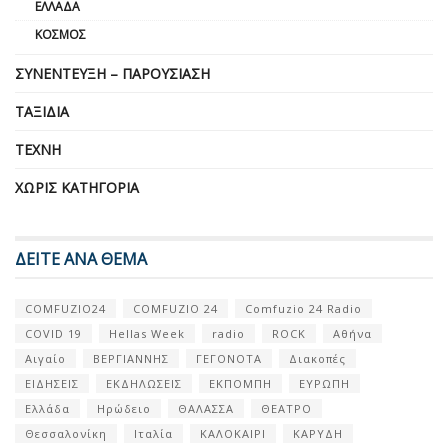
ΕΛΛΆΔΑ
ΚΌΣΜΟΣ
ΣΥΝΈΝΤΕΥΞΗ – ΠΑΡΟΥΣΊΑΣΗ
ΤΑΞΊΔΙΑ
ΤΈΧΝΗ
ΧΩΡΊΣ ΚΑΤΗΓΟΡΊΑ
ΔΕΙΤΕ ΑΝΑ ΘΕΜΑ
COMFUZIO24
COMFUZIO 24
Comfuzio 24 Radio
COVID 19
Hellas Week
radio
ROCK
Αθήνα
Αιγαίο
ΒΕΡΓΙΑΝΝΗΣ
ΓΕΓΟΝΟΤΑ
Διακοπές
ΕΙΔΗΣΕΙΣ
ΕΚΔΗΛΩΣΕΙΣ
ΕΚΠΟΜΠΗ
ΕΥΡΩΠΗ
Ελλάδα
Ηρώδειο
ΘΑΛΑΣΣΑ
ΘΕΑΤΡΟ
Θεσσαλονίκη
Ιταλία
ΚΑΛΟΚΑΙΡΙ
ΚΑΡΥΔΗ