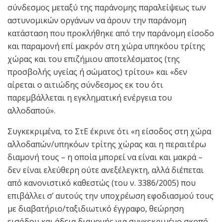
σύνδεσμος μεταξύ της παράνομης παραλείψεως των
αστυνομικών οργάνων να άρουν την παράνομη
κατάσταση που προκλήθηκε από την παράνομη είσοδο
και παραμονή επί μακρόν στη χώρα υπηκόου τρίτης
χώρας και του επιζήμιου αποτελέσματος (της
προσβολής υγείας ή σώματος) τρίτου» και «δεν
αίρεται ο αιτιώδης σύνδεσμος εκ του ότι
παρεμβάλλεται η εγκληματική ενέργεια του
αλλοδαπού».
Συγκεκριμένα, το ΣτΕ έκρινε ότι «η είσοδος στη χώρα
αλλοδαπών/υπηκόων τρίτης χώρας και η περαιτέρω
διαμονή τους – η οποία μπορεί να είναι και μακρά –
δεν είναι ελεύθερη ούτε ανεξέλεγκτη, αλλά διέπεται
από κανονιστικό καθεστώς (του ν. 3386/2005) που
επιβάλλει σ’ αυτούς την υποχρέωση εφοδιασμού τους
με διαβατήριο/ταξιδιωτικό έγγραφο, θεώρηση
εισόδου και άδεια διαμονής για συγκεκριμένο σκοπό