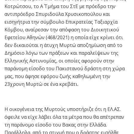
Κοτρώτσου, το Α΄ Τμήμα του ΣτΕ με πρόεδρο την
αντιπρόεδρο Σπυριδούλα Χρυσικοπούλου και
εισηγήτρια την σύμβουλο Επικρατείας Ταξιαρχία
Κόμβου, αναίρεσαν την απόφαση του Διοικητικού
Εφετείου Αθηνών (468/2021) η οποία είχε κρίνει ότι
δεν δικαιούται η άτυχη Μυρτώ αποζημίωση από το
Δημόσιο λόγω των πράξεων και παραλείψεων της
Ελληνικής Αστυνομίας, οι οποίες αφορούν στην
παράνομη είσοδο του Πακιστανού δράστη στη χώρα
μας, που άφησε εφόρου ζωής καθηλωμένη την
23χρονη Μυρτώ σε ένα κρεβάτι.
Η οικογένεια της Μυρτούς υποστήριζε ότι η ΕΛ.ΑΣ.
όφειλε να είχε λάβει όλα τα μέτρα που θα απέτρεπαν
τη παράνομο είσοδο του Βακας στην Ελλάδα.
Παράλληλα, από το στιγμή που ο δράστης εισήλθε