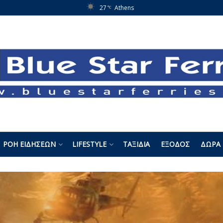
27
Athens
°C
ΡΟΉ ΕΙΔΉΣΕΩΝ
LIFESTYLE
ΤΑΞΊΔΙΑ
ΈΞΟΔΟΣ
ΔΏΡΑ 