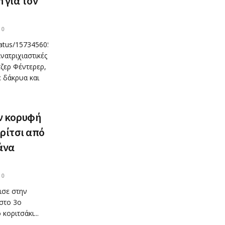
n για τον
0
status/1573456056046522369?
ατριχιαστικές
τζερ Φέντερερ,
ε δάκρυα και
ην κορυφή
ρίτσι από
άνα
0
ισε στην
στο 3ο
οριτσάκι...