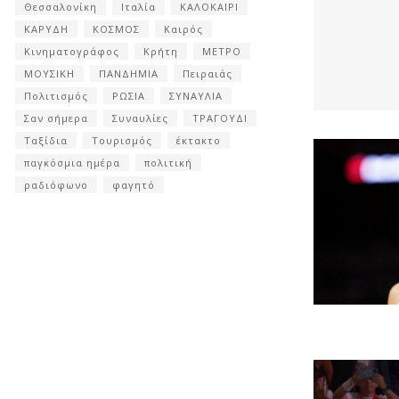
Θεσσαλονίκη
Ιταλία
ΚΑΛΟΚΑΙΡΙ
ΚΑΡΥΔΗ
ΚΟΣΜΟΣ
Καιρός
Κινηματογράφος
Κρήτη
ΜΕΤΡΟ
ΜΟΥΣΙΚΗ
ΠΑΝΔΗΜΙΑ
Πειραιάς
Πολιτισμός
ΡΩΣΙΑ
ΣΥΝΑΥΛΙΑ
Σαν σήμερα
Συναυλίες
ΤΡΑΓΟΥΔΙ
Ταξίδια
Τουρισμός
έκτακτο
παγκόσμια ημέρα
πολιτική
ραδιόφωνο
φαγητό