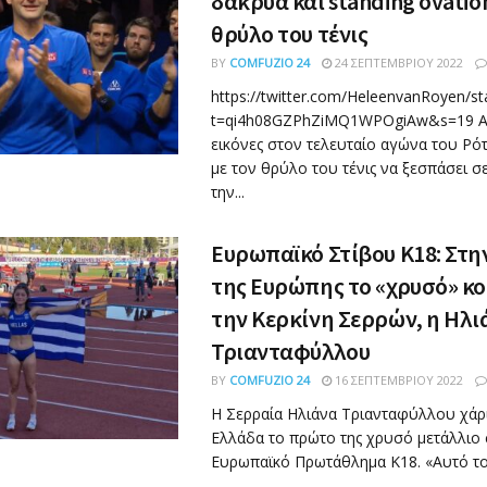
δάκρυα και standing ovatio
θρύλο του τένις
BY
COMFUZIO 24
24 ΣΕΠΤΕΜΒΡΊΟΥ 2022
https://twitter.com/HeleenvanRoyen/
t=qi4h08GZPhZiMQ1WPOgiAw&s=19 Αν
εικόνες στον τελευταίο αγώνα του Ρό
με τον θρύλο του τένις να ξεσπάσει σ
την...
Ευρωπαϊκό Στίβου Κ18: Στ
της Ευρώπης το «χρυσό» κο
την Κερκίνη Σερρών, η Ηλι
Τριανταφύλλου
BY
COMFUZIO 24
16 ΣΕΠΤΕΜΒΡΊΟΥ 2022
Η Σερραία Ηλιάνα Τριανταφύλλου χάρ
Ελλάδα το πρώτο της χρυσό μετάλλιο 
Ευρωπαϊκό Πρωτάθλημα Κ18. «Αυτό το κ