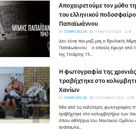
Αποχαιρετούμε τον μύθο τη
του ελληνικού ποδοσφαίρο
Παπαϊωάννου
BY
COMFUZIO 24
17 ΜΑΡΤΊΟΥ 2023
0
Δεν είναι πια μαζί μας ο θρυλικός Μίμ
Παπαϊωάννου ο οποίος έφυγε από τη
της Τετάρτης 15...
Η φωτογραφία της χρονιά
τραβήχτηκε στο κολυμβητ
Χανίων
BY
COMFUZIO 24
4 ΟΚΤΩΒΡΊΟΥ 2022
0
Μία από τις καλύτερες φωτογραφίες τη
τραβήχτηκε στο κολυμβητήριο των Χαν
όπου αθλήτρια του Ναυτικού Ομίλου 
ανάπαυλα...