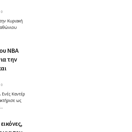
0
 την Κυριακή
ραθώνιου
του ΝΒΑ
ια την
και
0
 Ενές Καντέρ
ακτήρισε ως
..
εικόνες,