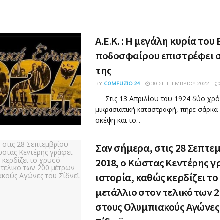
Α.Ε.Κ. : Η μεγάλη κυρία του
ποδοσφαίρου επιστρέφει σ
της
BY
COMFUZIO 24
30 ΣΕΠΤΕΜΒΡΊΟΥ 2022
Στις 13 Απριλίου του 1924 δύο χρόν
μικρασιατική καταστροφή, πήρε σάρκα 
σκέψη και το...
Σαν σήμερα, στις 28 Σεπτε
2018, ο Κώστας Κεντέρης γ
ιστορία, καθώς κερδίζει το
μετάλλιο στον τελικό των 
στους Ολυμπιακούς Αγώνες