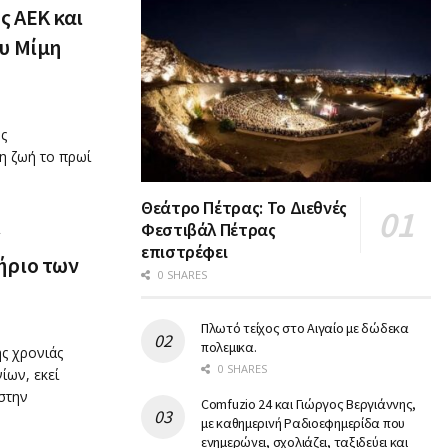
ς ΑΕΚ και
υ Μίμη
ης
 ζωή το πρωί
Θεάτρο Πέτρας: Το Διεθνές
Φεστιβάλ Πέτρας
ς
επιστρέφει
ήριο των
0 SHARES
Πλωτό τείχος στο Αιγαίο με δώδεκα
πολεμικα.
ς χρονιάς
0 SHARES
ίων, εκεί
στην
Comfuzio 24 και Γιώργος Βεργιάννης,
με καθημερινή Ραδιοεφημερίδα που
ενημερώνει, σχολιάζει, ταξιδεύει και