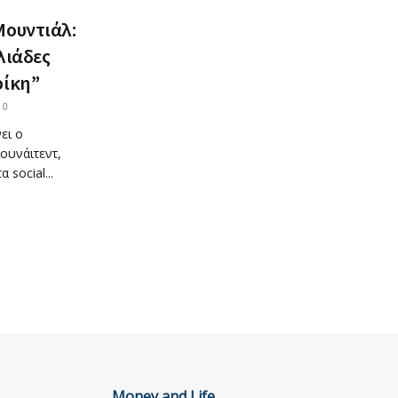
Μουντιάλ:
λιάδες
ρίκη”
0
ει ο
ουνάιτεντ,
 social...
Money and Life