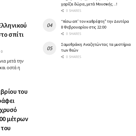
χαρίζει δώρα, μετά Μουσικής…!
0 SHARES
“πίσω απ’ τον καθρέφτη” την Δευτέρα
 Ελληνικού
8 Φεβρουαρίου στις 22:00
το σπίτι
0 SHARES
Σαμοθράκη: Αναζητώντας τα μυστήρια
των θεών
0
0 SHARES
ια μετά την
και οστά η
μβρίου του
ράφει
 χρυσό
200 μέτρων
 του