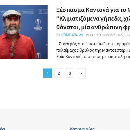
Ξέσπασμα Καντονά για το 
“Κλιματιζόμενα γήπεδα, χι
θάνατοι, μία ανθρώπινη φ
BY
COMFUZIO 24
14 ΣΕΠΤΕΜΒΡΊΟΥ 2022
Σταθερός στα "πιστεύω" του παραμέν
παλαίμαχος θρύλος της Μάντσεστερ Γι
Ερίκ Καντονά, ο οποίος με επιστολή στα
1
2
3
έα
Κατηγορίες