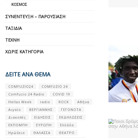
ΚΌΣΜΟΣ
ΣΥΝΈΝΤΕΥΞΗ – ΠΑΡΟΥΣΊΑΣΗ
ΤΑΞΊΔΙΑ
ΤΈΧΝΗ
ΧΩΡΊΣ ΚΑΤΗΓΟΡΊΑ
ΔΕΙΤΕ ΑΝΑ ΘΕΜΑ
COMFUZIO24
COMFUZIO 24
Comfuzio 24 Radio
COVID 19
Hellas Week
radio
ROCK
Αθήνα
Αιγαίο
ΒΕΡΓΙΑΝΝΗΣ
ΓΕΓΟΝΟΤΑ
Διακοπές
ΕΙΔΗΣΕΙΣ
ΕΚΔΗΛΩΣΕΙΣ
ΕΚΠΟΜΠΗ
ΕΥΡΩΠΗ
Ελλάδα
Ηρώδειο
ΘΑΛΑΣΣΑ
ΘΕΑΤΡΟ