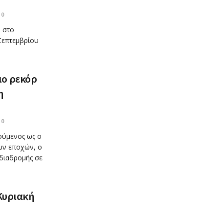
0
 στο
 Σεπτεμβρίου
ιο ρεκόρ
η
0
ούμενος ως ο
ν εποχών, ο
 διαδρομής σε
 Κυριακή