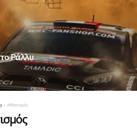
 το Ράλλυ
ry
Αθλητισμός
ισμός