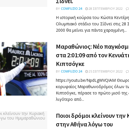
Σίδνεϊ.
BY
COMFUZIO 24
28 ΣΕΠΤΕΜΒΡΊΟΥ 2022
Η ιστορική κούρσα του Κώστα Κεντέρη
Ολυμπιακό στάδιο του Σίδνεϊ στις 28
2000 θα μείνει για πάντα χαραγμένη...
Μαραθώνιος: Νέο παγκόσμ
στα 2:01:09 από τον Κενυάτ
Κιπτσόγκε
BY
COMFUZIO 24
25 ΣΕΠΤΕΜΒΡΊΟΥ 2022
https://youtu.be/NpdLgWVQIAM Θεωρ
κορυφαίος Μαραθωνοδρόμος όλων τω
Κιπτσόγκε, πέρασε το πρώτο μισό της
λιγότερο από...
Ποιοι δρόμοι κλείνουν την
στην Αθήνα λόγω του