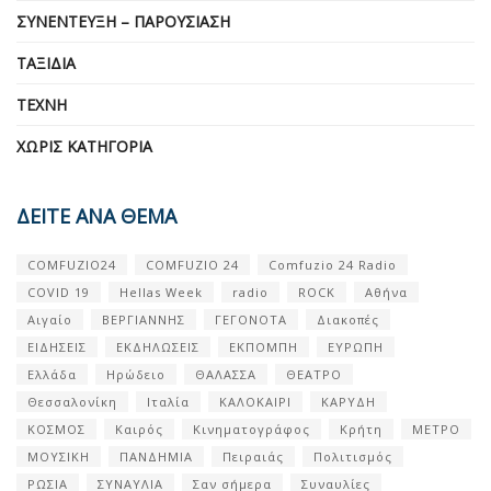
ΣΥΝΈΝΤΕΥΞΗ – ΠΑΡΟΥΣΊΑΣΗ
ΤΑΞΊΔΙΑ
ΤΈΧΝΗ
ΧΩΡΊΣ ΚΑΤΗΓΟΡΊΑ
ΔΕΙΤΕ ΑΝΑ ΘΕΜΑ
COMFUZIO24
COMFUZIO 24
Comfuzio 24 Radio
COVID 19
Hellas Week
radio
ROCK
Αθήνα
Αιγαίο
ΒΕΡΓΙΑΝΝΗΣ
ΓΕΓΟΝΟΤΑ
Διακοπές
ΕΙΔΗΣΕΙΣ
ΕΚΔΗΛΩΣΕΙΣ
ΕΚΠΟΜΠΗ
ΕΥΡΩΠΗ
Ελλάδα
Ηρώδειο
ΘΑΛΑΣΣΑ
ΘΕΑΤΡΟ
Θεσσαλονίκη
Ιταλία
ΚΑΛΟΚΑΙΡΙ
ΚΑΡΥΔΗ
ΚΟΣΜΟΣ
Καιρός
Κινηματογράφος
Κρήτη
ΜΕΤΡΟ
ΜΟΥΣΙΚΗ
ΠΑΝΔΗΜΙΑ
Πειραιάς
Πολιτισμός
ΡΩΣΙΑ
ΣΥΝΑΥΛΙΑ
Σαν σήμερα
Συναυλίες