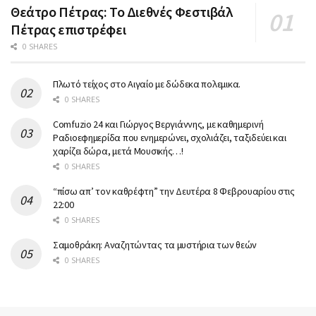
Θεάτρο Πέτρας: Το Διεθνές Φεστιβάλ
Πέτρας επιστρέφει
0 SHARES
Πλωτό τείχος στο Αιγαίο με δώδεκα πολεμικα.
0 SHARES
Comfuzio 24 και Γιώργος Βεργιάννης, με καθημερινή
Ραδιοεφημερίδα που ενημερώνει, σχολιάζει, ταξιδεύει και
χαρίζει δώρα, μετά Μουσικής…!
0 SHARES
“πίσω απ’ τον καθρέφτη” την Δευτέρα 8 Φεβρουαρίου στις
22:00
0 SHARES
Σαμοθράκη: Αναζητώντας τα μυστήρια των θεών
0 SHARES