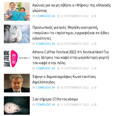
Αγώνας για να μη σβήσει ο «Φάρος» της ελληνικής
γλώσσας
BY
COMFUZIO 24
22 ΣΕΠΤΕΜΒΡΊΟΥ 2022
0
Προσωπικός γιατρός: Μεγάλη ανατροπή,
«παγώνει» το «πρόστιμο», εγγραφή και σε άλλες
ειδικότητες
BY
COMFUZIO 24
20 ΣΕΠΤΕΜΒΡΊΟΥ 2022
0
Athens Coffee Festival 2022: It’s festival time! Για
τους λάτρεις του καφέ στην μεγαλύτερη γιορτή
του καφέ στην πόλη.
BY
COMFUZIO 24
19 ΣΕΠΤΕΜΒΡΊΟΥ 2022
0
Έφυγε ο δημοσιογράφος Κωνσταντίνος
Αγγελόπουλος
BY
COMFUZIO 24
18 ΣΕΠΤΕΜΒΡΊΟΥ 2022
0
Σαν σήμερα 17/9 στον κόσμο
BY
COMFUZIO 24
17 ΣΕΠΤΕΜΒΡΊΟΥ 2022
0