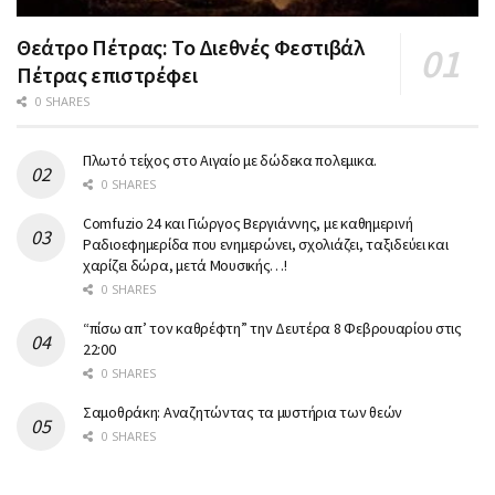
Θεάτρο Πέτρας: Το Διεθνές Φεστιβάλ
Πέτρας επιστρέφει
0 SHARES
Πλωτό τείχος στο Αιγαίο με δώδεκα πολεμικα.
0 SHARES
Comfuzio 24 και Γιώργος Βεργιάννης, με καθημερινή
Ραδιοεφημερίδα που ενημερώνει, σχολιάζει, ταξιδεύει και
χαρίζει δώρα, μετά Μουσικής…!
0 SHARES
“πίσω απ’ τον καθρέφτη” την Δευτέρα 8 Φεβρουαρίου στις
22:00
0 SHARES
Σαμοθράκη: Αναζητώντας τα μυστήρια των θεών
0 SHARES