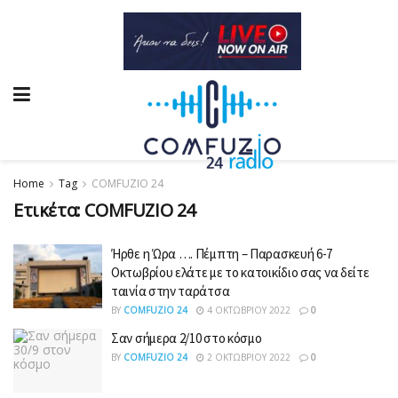
Home
Tag
COMFUZIO 24
Ετικέτα:
COMFUZIO 24
Ήρθε η Ώρα …. Πέμπτη – Παρασκευή 6-7
Οκτωβρίου ελάτε με το κατοικίδιο σας να δείτε
ταινία στην ταράτσα
BY
COMFUZIO 24
4 ΟΚΤΩΒΡΊΟΥ 2022
0
Σαν σήμερα 2/10 στο κόσμο
BY
COMFUZIO 24
2 ΟΚΤΩΒΡΊΟΥ 2022
0