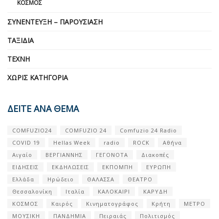
ΚΌΣΜΟΣ
ΣΥΝΈΝΤΕΥΞΗ – ΠΑΡΟΥΣΊΑΣΗ
ΤΑΞΊΔΙΑ
ΤΈΧΝΗ
ΧΩΡΊΣ ΚΑΤΗΓΟΡΊΑ
ΔΕΙΤΕ ΑΝΑ ΘΕΜΑ
COMFUZIO24
COMFUZIO 24
Comfuzio 24 Radio
COVID 19
Hellas Week
radio
ROCK
Αθήνα
Αιγαίο
ΒΕΡΓΙΑΝΝΗΣ
ΓΕΓΟΝΟΤΑ
Διακοπές
ΕΙΔΗΣΕΙΣ
ΕΚΔΗΛΩΣΕΙΣ
ΕΚΠΟΜΠΗ
ΕΥΡΩΠΗ
Ελλάδα
Ηρώδειο
ΘΑΛΑΣΣΑ
ΘΕΑΤΡΟ
Θεσσαλονίκη
Ιταλία
ΚΑΛΟΚΑΙΡΙ
ΚΑΡΥΔΗ
ΚΟΣΜΟΣ
Καιρός
Κινηματογράφος
Κρήτη
ΜΕΤΡΟ
ΜΟΥΣΙΚΗ
ΠΑΝΔΗΜΙΑ
Πειραιάς
Πολιτισμός