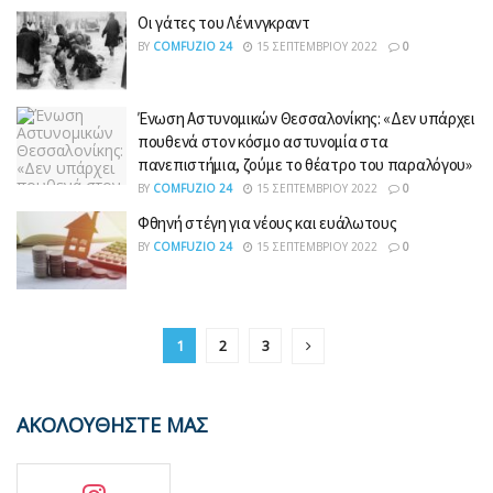
Οι γάτες του Λένινγκραντ
BY
COMFUZIO 24
15 ΣΕΠΤΕΜΒΡΊΟΥ 2022
0
Ένωση Αστυνομικών Θεσσαλονίκης: «Δεν υπάρχει
πουθενά στον κόσμο αστυνομία στα
πανεπιστήμια, ζούμε το θέατρο του παραλόγου»
BY
COMFUZIO 24
15 ΣΕΠΤΕΜΒΡΊΟΥ 2022
0
Φθηνή στέγη για νέους και ευάλωτους
BY
COMFUZIO 24
15 ΣΕΠΤΕΜΒΡΊΟΥ 2022
0
1
2
3
ΑΚΟΛΟΥΘΗΣΤΕ ΜΑΣ