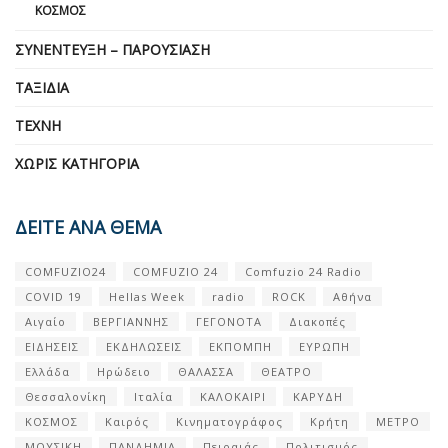
ΚΌΣΜΟΣ
ΣΥΝΈΝΤΕΥΞΗ – ΠΑΡΟΥΣΊΑΣΗ
ΤΑΞΊΔΙΑ
ΤΈΧΝΗ
ΧΩΡΊΣ ΚΑΤΗΓΟΡΊΑ
ΔΕΙΤΕ ΑΝΑ ΘΕΜΑ
COMFUZIO24
COMFUZIO 24
Comfuzio 24 Radio
COVID 19
Hellas Week
radio
ROCK
Αθήνα
Αιγαίο
ΒΕΡΓΙΑΝΝΗΣ
ΓΕΓΟΝΟΤΑ
Διακοπές
ΕΙΔΗΣΕΙΣ
ΕΚΔΗΛΩΣΕΙΣ
ΕΚΠΟΜΠΗ
ΕΥΡΩΠΗ
Ελλάδα
Ηρώδειο
ΘΑΛΑΣΣΑ
ΘΕΑΤΡΟ
Θεσσαλονίκη
Ιταλία
ΚΑΛΟΚΑΙΡΙ
ΚΑΡΥΔΗ
ΚΟΣΜΟΣ
Καιρός
Κινηματογράφος
Κρήτη
ΜΕΤΡΟ
ΜΟΥΣΙΚΗ
ΠΑΝΔΗΜΙΑ
Πειραιάς
Πολιτισμός