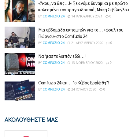
«Άκου, να δεις…!»: ξεκινάμε δυναμικά με πρώτο
καλεσμένο τον τραγουδοποιό, Μάκη Σεβίλογλου
BY
COMFUZIO 24
14 ΙΑΝΟΥΑΡΊΟΥ 2021
0
Μια εβδομάδα εκπομπών για το… «φουλ του
Γιώργου» στο Comfuzio 24
BY
COMFUZIO 24
21 ΔΕΚΕΜΒΡΊΟΥ 2020
0
Να ‘μαστε λοιπόν εδώ…!
BY
COMFUZIO 24
13 ΝΟΕΜΒΡΊΟΥ 2020
0
Comfuzio 24 και… “ο Κύβος Ερρίφθη”!
BY
COMFUZIO 24
24 ΙΟΥΛΊΟΥ 2020
0
ΑΚΟΛΟΥΘΗΣΤΕ ΜΑΣ