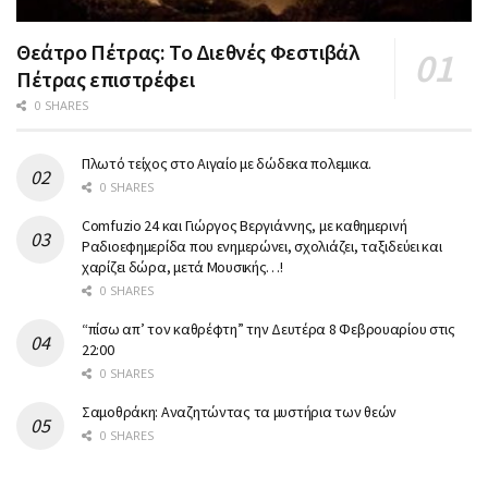
Θεάτρο Πέτρας: Το Διεθνές Φεστιβάλ
Πέτρας επιστρέφει
0 SHARES
Πλωτό τείχος στο Αιγαίο με δώδεκα πολεμικα.
0 SHARES
Comfuzio 24 και Γιώργος Βεργιάννης, με καθημερινή
Ραδιοεφημερίδα που ενημερώνει, σχολιάζει, ταξιδεύει και
χαρίζει δώρα, μετά Μουσικής…!
0 SHARES
“πίσω απ’ τον καθρέφτη” την Δευτέρα 8 Φεβρουαρίου στις
22:00
0 SHARES
Σαμοθράκη: Αναζητώντας τα μυστήρια των θεών
0 SHARES