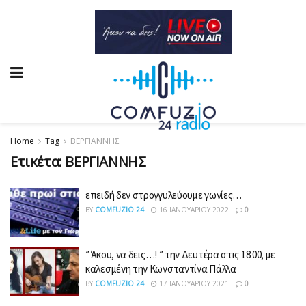
Home
Tag
ΒΕΡΓΙΑΝΝΗΣ
Ετικέτα:
ΒΕΡΓΙΑΝΝΗΣ
επειδή δεν στρογγυλεύουμε γωνίες…
BY
COMFUZIO 24
16 ΙΑΝΟΥΑΡΊΟΥ 2022
0
” Άκου, να δεις…! ” την Δευτέρα στις 18:00, με
καλεσμένη την Κωνσταντίνα Πάλλα
BY
COMFUZIO 24
17 ΙΑΝΟΥΑΡΊΟΥ 2021
0