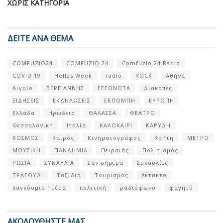
ΧΩΡΊΣ ΚΑΤΗΓΟΡΊΑ
ΔΕΙΤΕ ΑΝΑ ΘΕΜΑ
COMFUZIO24
COMFUZIO 24
Comfuzio 24 Radio
COVID 19
Hellas Week
radio
ROCK
Αθήνα
Αιγαίο
ΒΕΡΓΙΑΝΝΗΣ
ΓΕΓΟΝΟΤΑ
Διακοπές
ΕΙΔΗΣΕΙΣ
ΕΚΔΗΛΩΣΕΙΣ
ΕΚΠΟΜΠΗ
ΕΥΡΩΠΗ
Ελλάδα
Ηρώδειο
ΘΑΛΑΣΣΑ
ΘΕΑΤΡΟ
Θεσσαλονίκη
Ιταλία
ΚΑΛΟΚΑΙΡΙ
ΚΑΡΥΔΗ
ΚΟΣΜΟΣ
Καιρός
Κινηματογράφος
Κρήτη
ΜΕΤΡΟ
ΜΟΥΣΙΚΗ
ΠΑΝΔΗΜΙΑ
Πειραιάς
Πολιτισμός
ΡΩΣΙΑ
ΣΥΝΑΥΛΙΑ
Σαν σήμερα
Συναυλίες
ΤΡΑΓΟΥΔΙ
Ταξίδια
Τουρισμός
έκτακτο
παγκόσμια ημέρα
πολιτική
ραδιόφωνο
φαγητό
ΑΚΟΛΟΥΘΗΣΤΕ ΜΑΣ