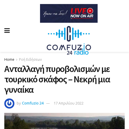
Home
Ροή Ειδήσεων
Ανταλλαγή πυροβολισμών με
τουρκικό σκάφος – Νεκρή μια
γυναίκα
by
Comfuzio 24
17 Απριλίου 2022