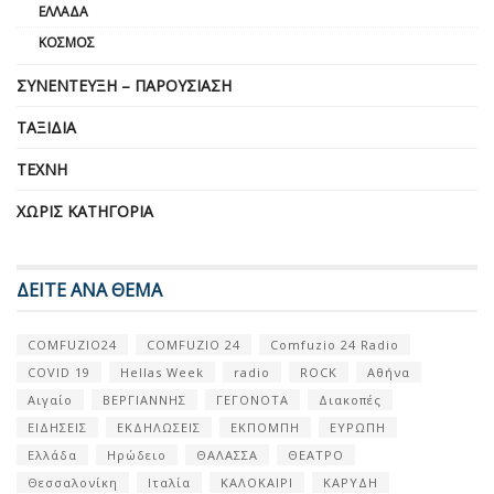
ΕΛΛΆΔΑ
ΚΌΣΜΟΣ
ΣΥΝΈΝΤΕΥΞΗ – ΠΑΡΟΥΣΊΑΣΗ
ΤΑΞΊΔΙΑ
ΤΈΧΝΗ
ΧΩΡΊΣ ΚΑΤΗΓΟΡΊΑ
ΔΕΙΤΕ ΑΝΑ ΘΕΜΑ
COMFUZIO24
COMFUZIO 24
Comfuzio 24 Radio
COVID 19
Hellas Week
radio
ROCK
Αθήνα
Αιγαίο
ΒΕΡΓΙΑΝΝΗΣ
ΓΕΓΟΝΟΤΑ
Διακοπές
ΕΙΔΗΣΕΙΣ
ΕΚΔΗΛΩΣΕΙΣ
ΕΚΠΟΜΠΗ
ΕΥΡΩΠΗ
Ελλάδα
Ηρώδειο
ΘΑΛΑΣΣΑ
ΘΕΑΤΡΟ
Θεσσαλονίκη
Ιταλία
ΚΑΛΟΚΑΙΡΙ
ΚΑΡΥΔΗ