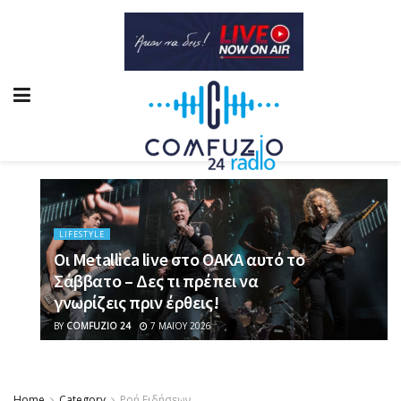
LIFESTYLE
Οι Metallica live στο ΟΑΚΑ αυτό το
Σάββατο – Δες τι πρέπει να
γνωρίζεις πριν έρθεις!
BY
COMFUZIO 24
7 ΜΑΪ́ΟΥ 2026
Home
Category
Ροή Ειδήσεων