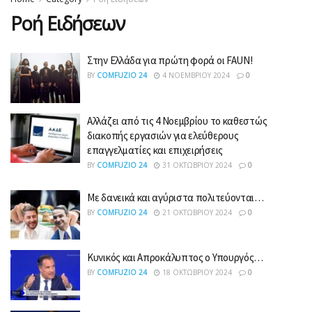
Ροή Ειδήσεων
Στην Ελλάδα για πρώτη φορά οι FAUN!
BY
COMFUZIO 24
4 ΝΟΕΜΒΡΊΟΥ 2024
0
Αλλάζει από τις 4 Νοεμβρίου το καθεστώς
διακοπής εργασιών για ελεύθερους
επαγγελματίες και επιχειρήσεις
BY
COMFUZIO 24
31 ΟΚΤΩΒΡΊΟΥ 2024
0
Με δανεικά και αγύριστα πολιτεύονται…
BY
COMFUZIO 24
21 ΟΚΤΩΒΡΊΟΥ 2024
0
Κυνικός και Απροκάλυπτος ο Υπουργός…
BY
COMFUZIO 24
18 ΟΚΤΩΒΡΊΟΥ 2024
0