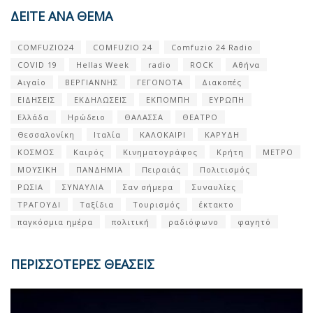
ΔΕΙΤΕ ΑΝΑ ΘΕΜΑ
COMFUZIO24
COMFUZIO 24
Comfuzio 24 Radio
COVID 19
Hellas Week
radio
ROCK
Αθήνα
Αιγαίο
ΒΕΡΓΙΑΝΝΗΣ
ΓΕΓΟΝΟΤΑ
Διακοπές
ΕΙΔΗΣΕΙΣ
ΕΚΔΗΛΩΣΕΙΣ
ΕΚΠΟΜΠΗ
ΕΥΡΩΠΗ
Ελλάδα
Ηρώδειο
ΘΑΛΑΣΣΑ
ΘΕΑΤΡΟ
Θεσσαλονίκη
Ιταλία
ΚΑΛΟΚΑΙΡΙ
ΚΑΡΥΔΗ
ΚΟΣΜΟΣ
Καιρός
Κινηματογράφος
Κρήτη
ΜΕΤΡΟ
ΜΟΥΣΙΚΗ
ΠΑΝΔΗΜΙΑ
Πειραιάς
Πολιτισμός
ΡΩΣΙΑ
ΣΥΝΑΥΛΙΑ
Σαν σήμερα
Συναυλίες
ΤΡΑΓΟΥΔΙ
Ταξίδια
Τουρισμός
έκτακτο
παγκόσμια ημέρα
πολιτική
ραδιόφωνο
φαγητό
ΠΕΡΙΣΣΟΤΕΡΕΣ ΘΕΑΣΕΙΣ