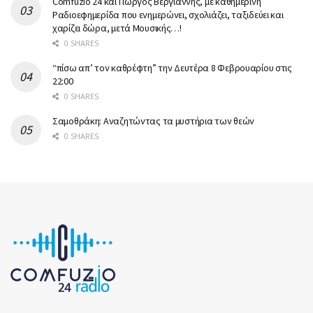
Comfuzio 24 και Γιώργος Βεργιάννης, με καθημερινή
Ραδιοεφημερίδα που ενημερώνει, σχολιάζει, ταξιδεύει και
χαρίζει δώρα, μετά Μουσικής…!
0 SHARES
“πίσω απ’ τον καθρέφτη” την Δευτέρα 8 Φεβρουαρίου στις
22:00
0 SHARES
Σαμοθράκη: Αναζητώντας τα μυστήρια των θεών
0 SHARES