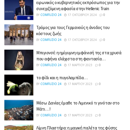
ειρωνικός ο κυβερνητικός εκπρόσωπος για την
συνεχιζόμενη αφασία στην Hellenic Train
BY
COMFUZIO 24
17 ΟΚΤΩΒΡΊΟΥ 2024
0
Τρόμος για τους Γερμανούς η άνοδος του
κόστους ζωής
BY
COMFUZIO 24
17 ΟΚΤΩΒΡΊΟΥ 2024
0
Μπιγιονσέ: η ημίγυμνη εμφάνισή της στα χρυσά
που αφήνει ελάχιστα στη φαντασία…
BY
COMFUZIO 24
17 ΜΑΡΤΊΟΥ 2023
0
το φίδι και η πυγολαμπίδα…
BY
COMFUZIO 24
17 ΜΑΡΤΊΟΥ 2023
0
Μέσω Δανίας έμαθε το Λιμενικό τι γινόταν στο
Μάτι…!
BY
COMFUZIO 24
17 ΜΑΡΤΊΟΥ 2023
0
Λίμνη Πλαστήρα: η μαγική παλέτα της φύσης