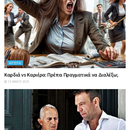
ΆΡΘΡΑ
Καρδιά vs Καριέρα: Πρέπει Πραγματικά να Διαλέξω;
13 ΜΑΪ́ΟΥ 2025