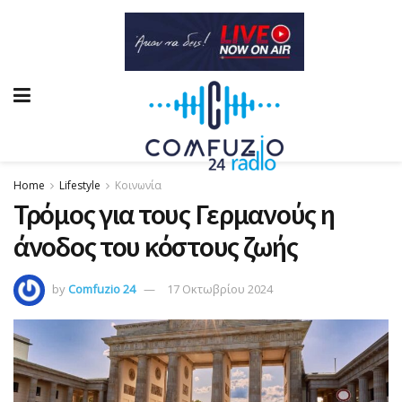
Home
Lifestyle
Κοινωνία
Τρόμος για τους Γερμανούς η
άνοδος του κόστους ζωής
by
Comfuzio 24
17 Οκτωβρίου 2024