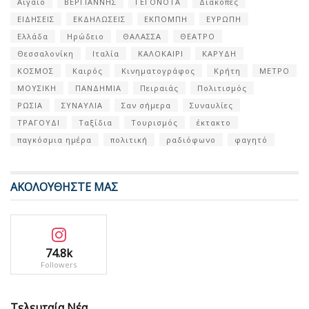
Αιγαίο
ΒΕΡΓΙΑΝΝΗΣ
ΓΕΓΟΝΟΤΑ
Διακοπές
ΕΙΔΗΣΕΙΣ
ΕΚΔΗΛΩΣΕΙΣ
ΕΚΠΟΜΠΗ
ΕΥΡΩΠΗ
Ελλάδα
Ηρώδειο
ΘΑΛΑΣΣΑ
ΘΕΑΤΡΟ
Θεσσαλονίκη
Ιταλία
ΚΑΛΟΚΑΙΡΙ
ΚΑΡΥΔΗ
ΚΟΣΜΟΣ
Καιρός
Κινηματογράφος
Κρήτη
ΜΕΤΡΟ
ΜΟΥΣΙΚΗ
ΠΑΝΔΗΜΙΑ
Πειραιάς
Πολιτισμός
ΡΩΣΙΑ
ΣΥΝΑΥΛΙΑ
Σαν σήμερα
Συναυλίες
ΤΡΑΓΟΥΔΙ
Ταξίδια
Τουρισμός
έκτακτο
παγκόσμια ημέρα
πολιτική
ραδιόφωνο
φαγητό
ΑΚΟΛΟΥΘΗΣΤΕ ΜΑΣ
74.8k
Followers
Τελευταία Νέα