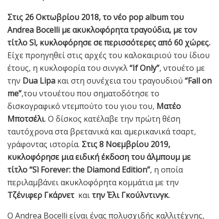
Στις 26 Οκτωβρίου 2018, το νέο pop album του
Andrea Bocelli με ακυκλοφόρητα τραγούδια, με τον
τίτλο Sì, κυκλοφόρησε σε περισσότερες από 60 χώρες.
Είχε προηγηθεί στις αρχές του καλοκαιριού του ίδιου
έτους, η κυκλοφορία του σινγκλ
“If Only”
, ντουέτο με
την
Dua Lipa
και στη συνέχεια του τραγουδιού
“Fall on
me”
,του ντουέτου που σηματοδότησε το
δισκογραφικό ντεμπούτο του γιου του,
Ματέο
Μποτσέλι
. Ο δίσκος κατέλαβε την πρώτη θέση
ταυτόχρονα στα βρετανικά και αμερικανικά τσαρτ,
γράφοντας ιστορία.
Στις 8 Νοεμβρίου 2019,
κυκλοφόρησε μια ειδική έκδοση του άλμπουμ με
τίτλο “Sì Forever: the Diamond Edition”
, η οποία
περιλαμβάνει ακυκλοφόρητα κομμάτια με την
Τζένιφερ Γκάρνετ
και
την Έλι Γκούλντινγκ.
Ο Andrea Bocelli είναι ένας πολυσχιδής καλλιτέχνης,