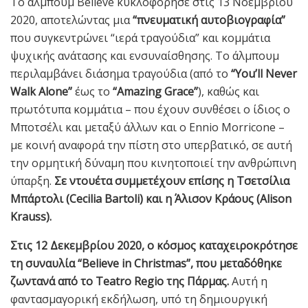
Το άλμπουμ Believe κυκλοφόρησε στις 13 Νοεμβρίου
2020, αποτελώντας μια
“πνευματική αυτοβιογραφία”
που συγκεντρώνει “ιερά τραγούδια” και κομμάτια
ψυχικής ανάτασης και ενσυναίσθησης. Το άλμπουμ
περιλαμβάνει διάσημα τραγούδια (από το
“You’ll Never
Walk Alone”
έως το
“Amazing Grace”
), καθώς και
πρωτότυπα κομμάτια – που έχουν συνθέσει ο ίδιος ο
Μποτσέλι και μεταξύ άλλων και ο Ennio Morricone –
με κοινή αναφορά την πίστη στο υπερβατικό, σε αυτή
την ορμητική δύναμη που κινητοποιεί την ανθρώπινη
ύπαρξη.
Σε ντουέτα συμμετέχουν επίσης η Τσετσίλια
Μπάρτολι (Cecilia Bartoli) και η Άλισον Κράους (Alison
Krauss).
Στις 12 Δεκεμβρίου 2020, ο κόσμος καταχειροκρότησε
τη συναυλία “Believe in Christmas”,
που μεταδόθηκε
ζωντανά από το Teatro Regio της Πάρμας.
Αυτή η
φαντασμαγορική εκδήλωση, υπό τη δημιουργική