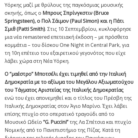
Υόρκης μαζί με θρύλους της παγκόσμιας μουσικής
σκηνής, όπως ο
Μπρους Σπρίνγκστιν (Bruce
Springsteen), ο Πολ Σάιμον (Paul Simon) και η Πάτι
Σμιθ (Patti Smith)
. Στις 10 Σεπτεμβρίου, κυκλοφόρησε
μια νέα remastered επετειακή έκδοση – με πρόσθετα
κομμάτια – του δίσκου One Night in Central Park, για
τη 10η επέτειο του εξαιρετικού γεγονότος που είχε
λάβει χώρα στη Νέα Υόρκη.
Ο “μαέστρο” Μποτσέλι έχει τιμηθεί από την Ιταλική
Δημοκρατία με το αξίωμα του Μεγάλου Αξιωματούχου
του Τάγματος Αριστείας της Ιταλικής Δημοκρατίας
ενώ του έχει απονεμηθεί και ο τίτλος του Πρέσβη της
Ιταλικής Δημοκρατίας στον Άγιο Μαρίνο. Έχει λάβει
επίσης πτυχίο στο οπερατικό τραγούδι από το
Μουσικό Ωδείο
“G. Puccini”
της Λα Σπέτσια και πτυχίο
Νομικής από το Πανεπιστήμιο της Πίζας. Κατά τη
διάρκεια της τελετής έναρξης του Παγκόσμιου