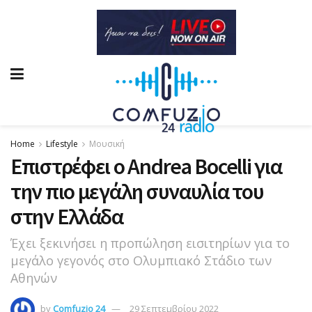
Home
Lifestyle
Μουσική
Επιστρέφει ο Andrea Bocelli για
την πιο μεγάλη συναυλία του
στην Ελλάδα
Έχει ξεκινήσει η προπώληση εισιτηρίων για το
μεγάλο γεγονός στο Ολυμπιακό Στάδιο των
Αθηνών
by
Comfuzio 24
29 Σεπτεμβρίου 2022