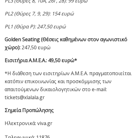
PL3 (Θύρες 8, 10Α, 26Γ, 28): 99 ευρώ
PL2 (Θύρες 7, 9, 29): 154 ευρώ
PL1 (Θύρα Ρ): 247,50 ευρώ
Golden Seating (Θέσεις καθημένων στον αγωνιστικό
χώρο):
247,50 ευρώ
Εισιτήρια Α.Μ.Ε.Α.: 49,50 ευρώ*
*Η διάθεση των εισιτηρίων Α.Μ.Ε.Α. πραγματοποιείται
κατόπιν επικοινωνίας και προσκόμμισης των
απαιτούμενων δικαιολογητικών στο e-mail:
tickets@xlalala.gr
Σημεία Προπώλησης
Ηλεκτρονικά: viva.gr
Τηλεφωνικά: 11876