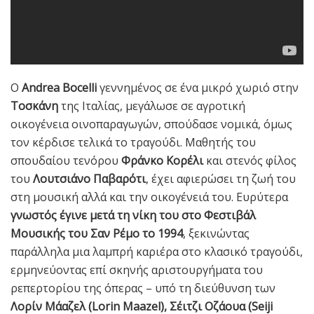
Ο
Andrea Bocelli
γεννημένος σε ένα μικρό χωριό στην
Τοσκάνη
της Ιταλίας, μεγάλωσε σε αγροτική
οικογένεια οινοπαραγωγών, σπούδασε νομικά, όμως
τον κέρδισε τελικά το τραγούδι. Μαθητής του
σπουδαίου τενόρου
Φράνκο Κορέλι
και στενός φίλος
του
Λουτσιάνο Παβαρότι
, έχει αφιερώσει τη ζωή του
στη μουσική αλλά και την οικογένειά του. Ευρύτερα
γνωστός έγινε μετά τη νίκη του στο Φεστιβάλ
Μουσικής του Σαν Ρέμο το 1994
, ξεκινώντας
παράλληλα μια λαμπρή καριέρα στο κλασικό τραγούδι,
ερμηνεύοντας επί σκηνής αριστουργήματα του
ρεπερτορίου της όπερας – υπό τη διεύθυνση των
Λορίν Μάαζελ (Lorin Maazel), Σέιτζι Οζάουα (Seiji