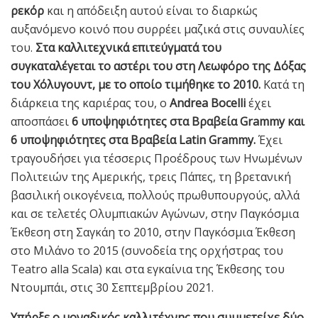
ρεκόρ
και η απόδειξη αυτού είναι το διαρκώς
αυξανόμενο κοινό που συρρέει μαζικά στις συναυλίες
του.
Στα καλλιτεχνικά επιτεύγματά του
συγκαταλέγεται το αστέρι του στη Λεωφόρο της Δόξας
του Χόλυγουντ, με το οποίο τιμήθηκε το 2010.
Κατά τη
διάρκεια της καριέρας του, o
Andrea Bocelli
έχει
αποσπάσει
6 υποψηφιότητες στα Βραβεία Grammy και
6 υποψηφιότητες στα Βραβεία Latin Grammy.
Έχει
τραγουδήσει για τέσσερις Προέδρους των Ηνωμένων
Πολιτειών της Αμερικής, τρεις Πάπες, τη βρετανική
βασιλική οικογένεια, πολλούς πρωθυπουργούς, αλλά
και σε τελετές Ολυμπιακών Αγώνων, στην Παγκόσμια
Έκθεση στη Σαγκάη το 2010, στην Παγκόσμια Έκθεση
στο Μιλάνο το 2015 (συνοδεία της ορχήστρας του
Teatro alla Scala) και στα εγκαίνια της Έκθεσης του
Ντουμπάι, στις 30 Σεπτεμβρίου 2021.
Υπήρξε ο μοναδικός καλλιτέχνης που συμμετείχε δύο