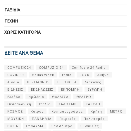
ΤΑΞΊΔΙΑ
ΤΈΧΝΗ
ΧΩΡΊΣ ΚΑΤΗΓΟΡΊΑ
ΔΕΙΤΕ ΑΝΑ ΘΕΜΑ
COMFUZIO24
COMFUZIO 24
Comfuzio 24 Radio
COVID 19
Hellas Week
radio
ROCK
Αθήνα
Αιγαίο
ΒΕΡΓΙΑΝΝΗΣ
ΓΕΓΟΝΟΤΑ
Διακοπές
ΕΙΔΗΣΕΙΣ
ΕΚΔΗΛΩΣΕΙΣ
ΕΚΠΟΜΠΗ
ΕΥΡΩΠΗ
Ελλάδα
Ηρώδειο
ΘΑΛΑΣΣΑ
ΘΕΑΤΡΟ
Θεσσαλονίκη
Ιταλία
ΚΑΛΟΚΑΙΡΙ
ΚΑΡΥΔΗ
ΚΟΣΜΟΣ
Καιρός
Κινηματογράφος
Κρήτη
ΜΕΤΡΟ
ΜΟΥΣΙΚΗ
ΠΑΝΔΗΜΙΑ
Πειραιάς
Πολιτισμός
ΡΩΣΙΑ
ΣΥΝΑΥΛΙΑ
Σαν σήμερα
Συναυλίες