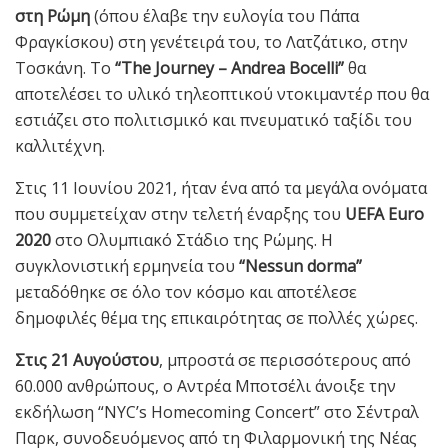
στη Ρώμη
(όπου έλαβε την ευλογία του Πάπα
Φραγκίσκου) στη γενέτειρά του, το Λατζάτικο, στην
Τοσκάνη. Το
“The Journey – Andrea Bocelli”
θα
αποτελέσει το υλικό τηλεοπτικού ντοκιμαντέρ που θα
εστιάζει στο πολιτισμικό και πνευματικό ταξίδι του
καλλιτέχνη.
Στις 11 Ιουνίου 2021, ήταν ένα από τα μεγάλα ονόματα
που συμμετείχαν στην τελετή έναρξης του
UEFA Euro
2020
στο Ολυμπιακό Στάδιο της Ρώμης. Η
συγκλονιστική ερμηνεία του
“Nessun dorma”
μεταδόθηκε σε όλο τον κόσμο και αποτέλεσε
δημοφιλές θέμα της επικαιρότητας σε πολλές χώρες.
Στις 21 Αυγούστου
, μπροστά σε περισσότερους από
60.000 ανθρώπους, ο Αντρέα Μποτσέλι άνοιξε την
εκδήλωση “NYC’s Homecoming Concert” στο Σέντραλ
Παρκ, συνοδευόμενος από τη Φιλαρμονική της Νέας