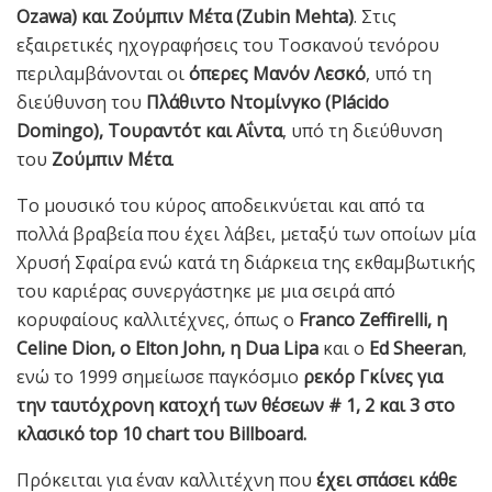
Ozawa) και Ζούμπιν Μέτα (Zubin Mehta)
. Στις
εξαιρετικές ηχογραφήσεις του Τοσκανού τενόρου
περιλαμβάνονται οι
όπερες Μανόν Λεσκό
, υπό τη
διεύθυνση του
Πλάθιντο Ντομίνγκο (Plácido
Domingo), Τουραντότ και Αΐντα
, υπό τη διεύθυνση
του
Ζούμπιν Μέτα
.
Το μουσικό του κύρος αποδεικνύεται και από τα
πολλά βραβεία που έχει λάβει, μεταξύ των οποίων μία
Χρυσή Σφαίρα ενώ κατά τη διάρκεια της εκθαμβωτικής
του καριέρας συνεργάστηκε με μια σειρά από
κορυφαίους καλλιτέχνες, όπως ο
Franco Zeffirelli, η
Celine Dion, ο Elton John, η Dua Lipa
και ο
Ed Sheeran
,
ενώ το 1999 σημείωσε παγκόσμιο
ρεκόρ Γκίνες για
την ταυτόχρονη κατοχή των θέσεων # 1, 2 και 3 στο
κλασικό top 10 chart του Billboard.
Πρόκειται για έναν καλλιτέχνη που
έχει σπάσει κάθε