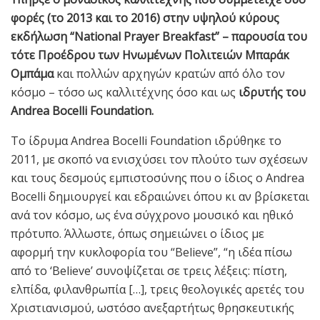
φορές (το 2013 και το 2016) στην υψηλού κύρους
εκδήλωση “National Prayer Breakfast” – παρουσία του
τότε Προέδρου των Ηνωμένων Πολιτειών Μπαράκ
Ομπάμα
και πολλών αρχηγών κρατών από όλο τον
κόσμο – τόσο ως καλλιτέχνης όσο και ως
ιδρυτής του
Andrea Bocelli Foundation.
Το ίδρυμα Andrea Bocelli Foundation ιδρύθηκε το
2011, με σκοπό να ενισχύσει τον πλούτο των σχέσεων
και τους δεσμούς εμπιστοσύνης που ο ίδιος ο Andrea
Bocelli δημιουργεί και εδραιώνει όπου κι αν βρίσκεται
ανά τον κόσμο, ως ένα σύγχρονο μουσικό και ηθικό
πρότυπο. Άλλωστε, όπως σημειώνει ο ίδιος με
αφορμή την κυκλοφορία του “Believe”, “η ιδέα πίσω
από το ‘Believe’ συνοψίζεται σε τρεις λέξεις: πίστη,
ελπίδα, φιλανθρωπία […], τρεις θεολογικές αρετές του
Χριστιανισμού, ωστόσο ανεξαρτήτως θρησκευτικής