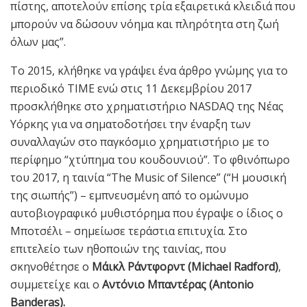
πίστης, αποτελούν επίσης τρία εξαιρετικά κλειδιά που
μπορούν να δώσουν νόημα και πληρότητα στη ζωή
όλων μας”.
Το 2015, κλήθηκε να γράψει ένα άρθρο γνώμης για το
περιοδικό TIME ενώ στις 11 Δεκεμβρίου 2017
προσκλήθηκε στο χρηματιστήριο NASDAQ της Νέας
Υόρκης για να σηματοδοτήσει την έναρξη των
συναλλαγών στο παγκόσμιο χρηματιστήριο με το
περίφημο “χτύπημα του κουδουνιού”. Το φθινόπωρο
του 2017, η ταινία “The Music of Silence” (“Η μουσική
της σιωπής”) – εμπνευσμένη από το ομώνυμο
αυτοβιογραφικό μυθιστόρημα που έγραψε ο ίδιος ο
Μποτσέλι – σημείωσε τεράστια επιτυχία. Στο
επιτελείο των ηθοποιών της ταινίας, που
σκηνοθέτησε ο
Μάικλ Ράντφορντ (Michael Radford)
,
συμμετείχε και ο
Αντόνιο Μπαντέρας (Antonio
Banderas).