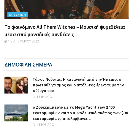
ΜΟΥΣΙΚΉ
Το φαινόμενο All Them Witches – Μουσική ψυχεδέλεια
μέσα από μοναδικές συνθέσεις
1 ΣΕΠΤΕΜΒΡΊΟΥ 2022
ΔΗΜΟΦΙΛΗ ΣΗΜΕΡΑ
Τάσος Νούσιας: Η καταγωγή από την Ήπειρο, ο
πρωταθλητισμός και ο απόλυτος έρωτας με την
σύζυγο του
4 ΈΤΗ AGO
ο Ζούκερμπεργκ με το Μega Υacht των $400
εκατομμυρίων και το συνοδευτικό σκάφος των $30
εκατομμυρίων, απολαμβάνει…
1 ΈΤΟΣ AGO