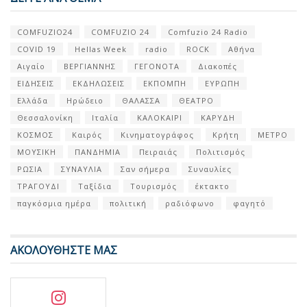
COMFUZIO24
COMFUZIO 24
Comfuzio 24 Radio
COVID 19
Hellas Week
radio
ROCK
Αθήνα
Αιγαίο
ΒΕΡΓΙΑΝΝΗΣ
ΓΕΓΟΝΟΤΑ
Διακοπές
ΕΙΔΗΣΕΙΣ
ΕΚΔΗΛΩΣΕΙΣ
ΕΚΠΟΜΠΗ
ΕΥΡΩΠΗ
Ελλάδα
Ηρώδειο
ΘΑΛΑΣΣΑ
ΘΕΑΤΡΟ
Θεσσαλονίκη
Ιταλία
ΚΑΛΟΚΑΙΡΙ
ΚΑΡΥΔΗ
ΚΟΣΜΟΣ
Καιρός
Κινηματογράφος
Κρήτη
ΜΕΤΡΟ
ΜΟΥΣΙΚΗ
ΠΑΝΔΗΜΙΑ
Πειραιάς
Πολιτισμός
ΡΩΣΙΑ
ΣΥΝΑΥΛΙΑ
Σαν σήμερα
Συναυλίες
ΤΡΑΓΟΥΔΙ
Ταξίδια
Τουρισμός
έκτακτο
παγκόσμια ημέρα
πολιτική
ραδιόφωνο
φαγητό
ΑΚΟΛΟΥΘΗΣΤΕ ΜΑΣ