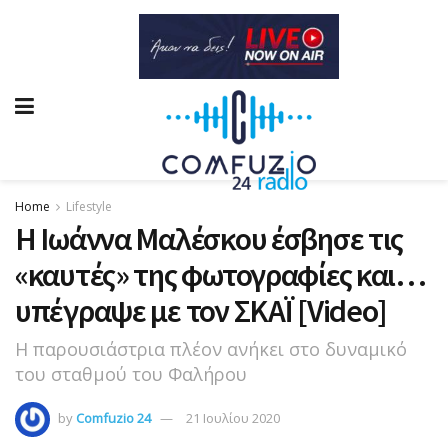
Home
Lifestyle
Η Ιωάννα Μαλέσκου έσβησε τις
«καυτές» της φωτογραφίες και…
υπέγραψε με τον ΣΚΑΪ [Video]
Η παρουσιάστρια πλέον ανήκει στο δυναμικό
του σταθμού του Φαλήρου
by
Comfuzio 24
21 Ιουλίου 2020