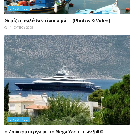
LIFESTYLE
Θυμίζει, αλλά δεν είναι νησί… (Photos & Video)
11 ΙΟΥΝΊΟΥ 2025
LIFESTYLE
ο Ζούκερμπεργκ με το Μega Υacht των $400