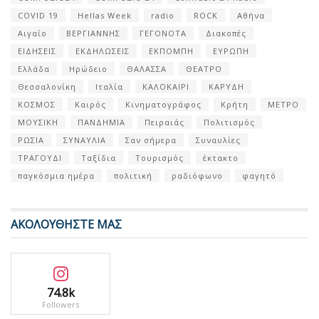
COVID 19
Hellas Week
radio
ROCK
Αθήνα
Αιγαίο
ΒΕΡΓΙΑΝΝΗΣ
ΓΕΓΟΝΟΤΑ
Διακοπές
ΕΙΔΗΣΕΙΣ
ΕΚΔΗΛΩΣΕΙΣ
ΕΚΠΟΜΠΗ
ΕΥΡΩΠΗ
Ελλάδα
Ηρώδειο
ΘΑΛΑΣΣΑ
ΘΕΑΤΡΟ
Θεσσαλονίκη
Ιταλία
ΚΑΛΟΚΑΙΡΙ
ΚΑΡΥΔΗ
ΚΟΣΜΟΣ
Καιρός
Κινηματογράφος
Κρήτη
ΜΕΤΡΟ
ΜΟΥΣΙΚΗ
ΠΑΝΔΗΜΙΑ
Πειραιάς
Πολιτισμός
ΡΩΣΙΑ
ΣΥΝΑΥΛΙΑ
Σαν σήμερα
Συναυλίες
ΤΡΑΓΟΥΔΙ
Ταξίδια
Τουρισμός
έκτακτο
παγκόσμια ημέρα
πολιτική
ραδιόφωνο
φαγητό
ΑΚΟΛΟΥΘΗΣΤΕ ΜΑΣ
74.8k
Followers