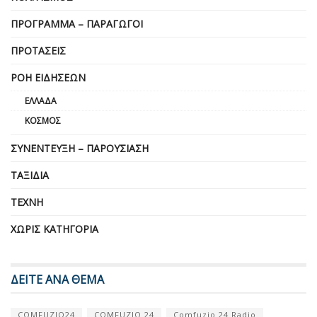
ΠΡΌΓΡΑΜΜΑ – ΠΑΡΑΓΩΓΟΊ
ΠΡΟΤΆΣΕΙΣ
ΡΟΉ ΕΙΔΉΣΕΩΝ
ΕΛΛΆΔΑ
ΚΌΣΜΟΣ
ΣΥΝΈΝΤΕΥΞΗ – ΠΑΡΟΥΣΊΑΣΗ
ΤΑΞΊΔΙΑ
ΤΈΧΝΗ
ΧΩΡΊΣ ΚΑΤΗΓΟΡΊΑ
ΔΕΙΤΕ ΑΝΑ ΘΕΜΑ
COMFUZIO24
COMFUZIO 24
Comfuzio 24 Radio