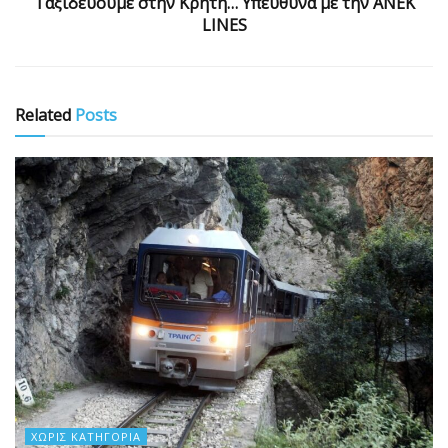
Ταξιδεύουμε στην Κρήτη… Υπεύθυνα με την ΑΝΕΚ
LINES
Related
Posts
ΧΩΡΊΣ ΚΑΤΗΓΟΡΊΑ