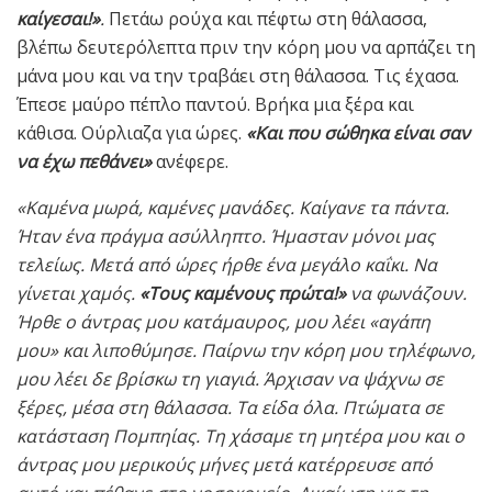
καίγεσαι!»
.
Πετάω ρούχα και πέφτω στη θάλασσα,
βλέπω δευτερόλεπτα πριν την κόρη μου να αρπάζει τη
μάνα μου και να την τραβάει στη θάλασσα. Τις έχασα.
Έπεσε μαύρο πέπλο παντού. Βρήκα μια ξέρα και
κάθισα. Ούρλιαζα για ώρες.
«Και που σώθηκα είναι σαν
να έχω πεθάνει»
ανέφερε.
«Καμένα μωρά, καμένες μανάδες. Καίγανε τα πάντα.
Ήταν ένα πράγμα ασύλληπτο. Ήμασταν μόνοι μας
τελείως. Μετά από ώρες ήρθε ένα μεγάλο καΐκι. Να
γίνεται χαμός.
«Τους καμένους πρώτα!»
να φωνάζουν.
Ήρθε ο άντρας μου κατάμαυρος, μου λέει «αγάπη
μου» και λιποθύμησε. Παίρνω την κόρη μου τηλέφωνο,
μου λέει δε βρίσκω τη γιαγιά. Άρχισαν να ψάχνω σε
ξέρες, μέσα στη θάλασσα. Τα είδα όλα. Πτώματα σε
κατάσταση Πομπηίας. Τη χάσαμε τη μητέρα μου και ο
άντρας μου μερικούς μήνες μετά κατέρρευσε από