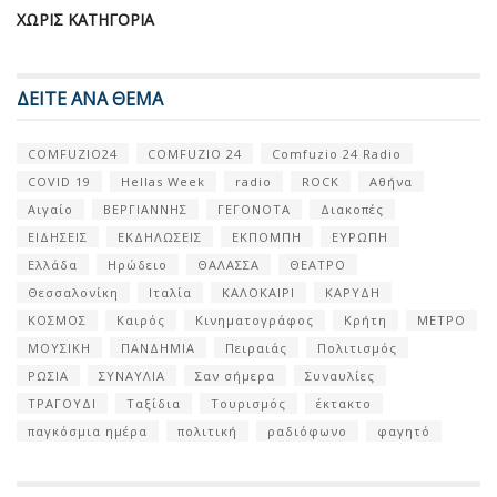
ΧΩΡΊΣ ΚΑΤΗΓΟΡΊΑ
ΔΕΙΤΕ ΑΝΑ ΘΕΜΑ
COMFUZIO24
COMFUZIO 24
Comfuzio 24 Radio
COVID 19
Hellas Week
radio
ROCK
Αθήνα
Αιγαίο
ΒΕΡΓΙΑΝΝΗΣ
ΓΕΓΟΝΟΤΑ
Διακοπές
ΕΙΔΗΣΕΙΣ
ΕΚΔΗΛΩΣΕΙΣ
ΕΚΠΟΜΠΗ
ΕΥΡΩΠΗ
Ελλάδα
Ηρώδειο
ΘΑΛΑΣΣΑ
ΘΕΑΤΡΟ
Θεσσαλονίκη
Ιταλία
ΚΑΛΟΚΑΙΡΙ
ΚΑΡΥΔΗ
ΚΟΣΜΟΣ
Καιρός
Κινηματογράφος
Κρήτη
ΜΕΤΡΟ
ΜΟΥΣΙΚΗ
ΠΑΝΔΗΜΙΑ
Πειραιάς
Πολιτισμός
ΡΩΣΙΑ
ΣΥΝΑΥΛΙΑ
Σαν σήμερα
Συναυλίες
ΤΡΑΓΟΥΔΙ
Ταξίδια
Τουρισμός
έκτακτο
παγκόσμια ημέρα
πολιτική
ραδιόφωνο
φαγητό