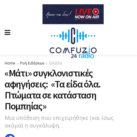
Home
Ροή Ειδήσεων
Ελλάδα
«Μάτι» συγκλονιστικές
αφηγήσεις: «Τα είδα όλα.
Πτώματα σε κατάσταση
Πομπηίας»
Μια υπόθεση που επιχειρήθηκε (και ίσως
ακόμα) η συγκάλυψη…