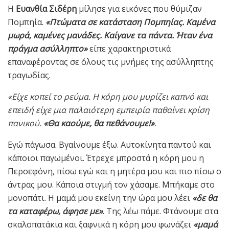
Η
Ευανθία Σιδέρη
μίλησε για εικόνες που θύμιζαν
Πομπηία.
«Πτώματα σε κατάσταση Πομπηίας. Καμένα
μωρά, καμένες μανάδες. Καίγανε τα πάντα. Ήταν ένα
πράγμα ασύλληπτο»
είπε χαρακτηριστικά
επαναφέροντας σε όλους τις μνήμες της ασύλληπτης
τραγωδίας.
«Είχε κοπεί το ρεύμα. Η κόρη μου μυρίζει καπνό και
επειδή είχε μια παλαιότερη εμπειρία παθαίνει κρίση
πανικού.
«Θα καούμε, θα πεθάνουμε!»
.
Εγώ πάγωσα. Βγαίνουμε έξω. Αυτοκίνητα παντού και
κάποιοι παγωμένοι. Έτρεχε μπροστά η κόρη μου η
Περσεφόνη, πίσω εγώ και η μητέρα μου και πιο πίσω ο
άντρας μου. Κάποια στιγμή τον χάσαμε. Μπήκαμε στο
μονοπάτι. Η μαμά μου εκείνη την ώρα μου λέει
«δε θα
τα καταφέρω, άφησε με»
. Της λέω πάμε. Φτάνουμε στα
σκαλοπατάκια και ξαφνικά η κόρη μου φωνάζει
«μαμά