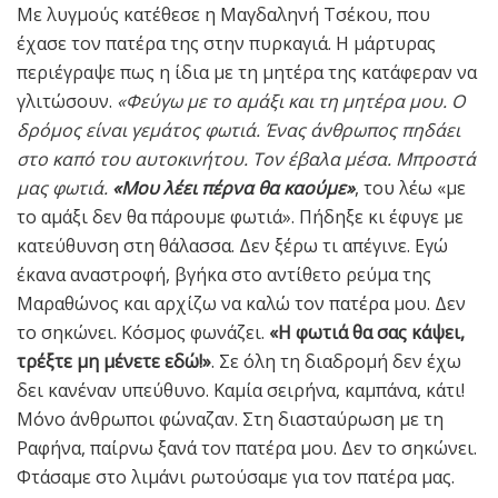
Με λυγμούς κατέθεσε η Μαγδαληνή Τσέκου, που
έχασε τον πατέρα της στην πυρκαγιά. Η μάρτυρας
περιέγραψε πως η ίδια με τη μητέρα της κατάφεραν να
γλιτώσουν.
«Φεύγω με το αμάξι και τη μητέρα μου. Ο
δρόμος είναι γεμάτος φωτιά. Ένας άνθρωπος πηδάει
στο καπό του αυτοκινήτου. Τον έβαλα μέσα. Μπροστά
μας φωτιά.
«Μου λέει πέρνα θα καούμε»
, του λέω «με
το αμάξι δεν θα πάρουμε φωτιά». Πήδηξε κι έφυγε με
κατεύθυνση στη θάλασσα. Δεν ξέρω τι απέγινε. Εγώ
έκανα αναστροφή, βγήκα στο αντίθετο ρεύμα της
Μαραθώνος και αρχίζω να καλώ τον πατέρα μου. Δεν
το σηκώνει. Κόσμος φωνάζει.
«Η φωτιά θα σας κάψει,
τρέξτε μη μένετε εδώ!»
. Σε όλη τη διαδρομή δεν έχω
δει κανέναν υπεύθυνο. Καμία σειρήνα, καμπάνα, κάτι!
Μόνο άνθρωποι φώναζαν. Στη διασταύρωση με τη
Ραφήνα, παίρνω ξανά τον πατέρα μου. Δεν το σηκώνει.
Φτάσαμε στο λιμάνι ρωτούσαμε για τον πατέρα μας.