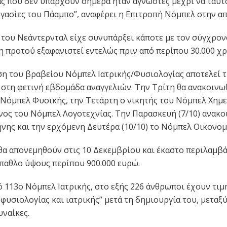
ας που δεν υπάρχουν σήμερα ήταν άγνωστες μέχρι να ταυ
ργασίες του Πάαμπο”, αναφέρει η Επιτροπή Νόμπελ στην α
του Νεάντερνταλ είχε συνυπάρξει κάποτε με τον σύγχρο
 προτού εξαφανιστεί εντελώς πριν από περίπου 30.000 χρ
η του βραβείου Νόμπελ Ιατρικής/Φυσιολογίας αποτελεί 
στη φετινή εβδομάδα αναγγελιών. Την Τρίτη θα ανακοινω
 Νόμπελ Φυσικής, την Τετάρτη ο νικητής του Νόμπελ Χημεί
νος του Νόμπελ Λογοτεχνίας. Την Παρασκευή (7/10) ανακο
νης και την ερχόμενη Δευτέρα (10/10) το Νόμπελ Οικονομ
θα απονεμηθούν στις 10 Δεκεμβρίου και έκαστο περιλαμβά
παθλο ύψους περίπου 900.000 ευρώ.
ό 113ο Νόμπελ Ιατρικής, στο εξής 226 άνθρωποι έχουν τιμ
“φυσιολογίας και ιατρικής” μετά τη δημιουργία του, μεταξ
υναίκες.