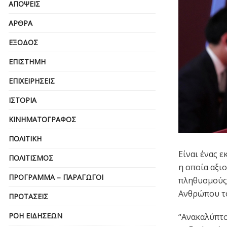
ΑΠΌΨΕΙΣ
ΆΡΘΡΑ
ΈΞΟΔΟΣ
ΕΠΙΣΤΉΜΗ
ΕΠΙΧΕΙΡΗΣΕΙΣ
ΙΣΤΟΡΊΑ
ΚΙΝΗΜΑΤΟΓΡΆΦΟΣ
ΠΟΛΙΤΙΚΉ
Είναι ένας 
ΠΟΛΙΤΙΣΜΌΣ
η οποία αξιο
ΠΡΌΓΡΑΜΜΑ – ΠΑΡΑΓΩΓΟΊ
πληθυσμούς 
Ανθρώπου τ
ΠΡΟΤΆΣΕΙΣ
ΡΟΉ ΕΙΔΉΣΕΩΝ
“Ανακαλύπτο