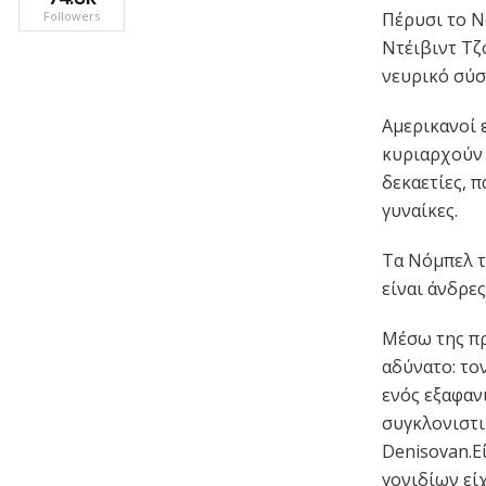
Πέρυσι το Ν
Followers
Ντέιβιντ Τζ
νευρικό σύσ
Αμερικανοί 
κυριαρχούν 
δεκαετίες, 
γυναίκες.
Τα Νόμπελ τ
είναι άνδρες
Μέσω της π
αδύνατο: το
ενός εξαφαν
συγκλονιστι
Denisovan.Ε
γονιδίων εί