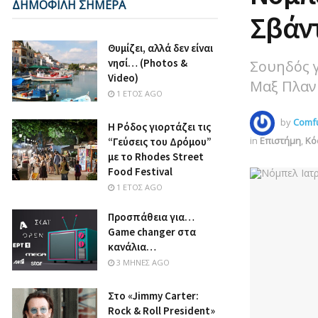
ΔΗΜΟΦΙΛΗ ΣΗΜΕΡΑ
Σβάν
Θυμίζει, αλλά δεν είναι
νησί… (Photos &
Σουηδός γ
Video)
Μαξ Πλαν
1 ΈΤΟΣ AGO
by
Comfu
Η Ρόδος γιορτάζει τις
in
Επιστήμη
,
Κό
“Γεύσεις του Δρόμου”
με το Rhodes Street
Food Festival
1 ΈΤΟΣ AGO
Προσπάθεια για…
Game changer στα
κανάλια…
3 ΜΉΝΕΣ AGO
Στο «Jimmy Carter:
Rock & Roll President»