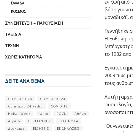
εν ζωή από 
ΕΛΛΆΔΑ
βάση για να 
ΚΌΣΜΟΣ
μοναδικά”, 
ΣΥΝΈΝΤΕΥΞΗ – ΠΑΡΟΥΣΊΑΣΗ
Γεννήθηκε σ
ΤΑΞΊΔΙΑ
Η Εσθονή μη
ΤΈΧΝΗ
Μπέργκστρομ
το 1982 από
ΧΩΡΊΣ ΚΑΤΗΓΟΡΊΑ
Εγκατεστημέ
2009 πως μι
ΔΕΙΤΕ ΑΝΑ ΘΕΜΑ
τους ανθρωπ
Αυτή η αρχα
COMFUZIO24
COMFUZIO 24
φυσιολογία,
Comfuzio 24 Radio
COVID 19
ανοσοποιητι
Hellas Week
radio
ROCK
Αθήνα
Αιγαίο
ΒΕΡΓΙΑΝΝΗΣ
ΓΕΓΟΝΟΤΑ
“Οι γενετικ
Διακοπές
ΕΙΔΗΣΕΙΣ
ΕΚΔΗΛΩΣΕΙΣ