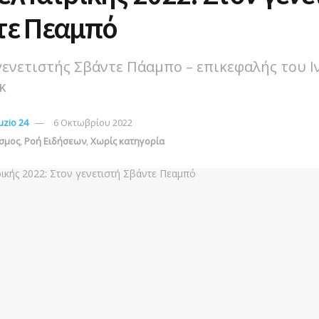
τε Πεαμπό
ενετιστής Σβάντε Πάαμπο – επικεφαλής του Ι
κ
zio 24
6 Οκτωβρίου 2022
σμος
,
Ροή Ειδήσεων
,
Χωρίς κατηγορία