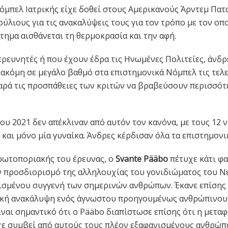
όμπελ Ιατρικής είχε δοθεί στους Αμερικανούς Άρντεμ Πατ
ούλιους για τις ανακαλύψεις τους για τον τρόπο με τον οπ
τημα αισθάνεται τη θερμοκρασία και την αφή.
ερευνητές ή που έχουν έδρα τις Ηνωμένες Πολιτείες, άνδρ
ακόμη σε μεγάλο βαθμό στα επιστημονικά Νόμπελ τις τελε
παρά τις προσπάθειες των κριτών να βραβεύσουν περισσότ
ου 2021 δεν απέκλιναν από αυτόν τον κανόνα, με τους 12 ν
 και μόνο μία γυναίκα. Άνδρες κέρδισαν όλα τα επιστημονι
ρωτοποριακής του έρευνας, ο
Svante Pääbo
πέτυχε κάτι φ
ν προσδιορισμό της αλληλουχίας του γονιδιώματος του Ν
ισμένου συγγενή των σημερινών ανθρώπων. Έκανε επίσης
κή ανακάλυψη ενός άγνωστου προηγουμένως ανθρώπινου 
ίναι σημαντικό ότι ο Pääbo διαπίστωσε επίσης ότι η μετα
χε συμβεί από αυτούς τους πλέον εξαφανισμένους ανθρώπ