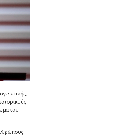
ογενετικής,
οϊστορικούς
ίωμα του
 ανθρώπους