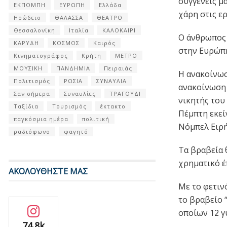
συγγενείς μ
ΕΚΠΟΜΠΗ
ΕΥΡΩΠΗ
Ελλάδα
χάρη στις ε
Ηρώδειο
ΘΑΛΑΣΣΑ
ΘΕΑΤΡΟ
Θεσσαλονίκη
Ιταλία
ΚΑΛΟΚΑΙΡΙ
Ο άνθρωπος 
ΚΑΡΥΔΗ
ΚΟΣΜΟΣ
Καιρός
στην Ευρώπη
Κινηματογράφος
Κρήτη
ΜΕΤΡΟ
ΜΟΥΣΙΚΗ
ΠΑΝΔΗΜΙΑ
Πειραιάς
Η ανακοίνωσ
Πολιτισμός
ΡΩΣΙΑ
ΣΥΝΑΥΛΙΑ
ανακοίνωση 
Σαν σήμερα
Συναυλίες
ΤΡΑΓΟΥΔΙ
νικητής του
Ταξίδια
Τουρισμός
έκτακτο
Πέμπτη εκεί
παγκόσμια ημέρα
πολιτική
Νόμπελ Ειρή
ραδιόφωνο
φαγητό
Τα βραβεία 
χρηματικό έ
ΑΚΟΛΟΥΘΗΣΤΕ ΜΑΣ
Με το φετιν
το βραβείο 
οποίων 12 γ
74.8k