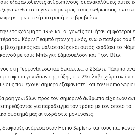
τους εξαφανισθέντες ανθρωπίνους, οι ανακαλύψεις αυτές 
εξερευνηθεί το τι γίνεται με εμάς, τους ανθρώπους, όντα ε
αναφέρει η κριτική επιτροπή του βραβείου.
την Στοκχόλμη το 1955 και οι γονείς του ήταν αμφότεροι 
τέρα του Κάριν Πεαμπό ήταν χημικός, ενώ ο πατέρας του 
 βιοχημικός και μάλιστα είχε και αυτός κερδίσει το Νόμπ
 κοινού με τους Μπένγκτ Σάμιουελσον και Τζον Βέιν.
νος στη Γερμανία εδώ και δεκαετίες, ο Σβάντε Πάαμπο αν
α μεταφορά γονιδίων της τάξης του 2% έλαβε χώρα ανάμεσ
ίνους που έχουν σήμερα εξαφανιστεί και τον Homo Sapien
ία ροή γονιδίων προς τον σημερινό άνθρωπο είχε έναν αν
 επηρεάζοντας για παράδειγμα τον τρόπο με τον οποίο το
κό σύστημά μας αντιδρά στις μολύνσεις.
ές διαφορές ανάμεσα στον Homo Sapiens και τους πιο κοντ