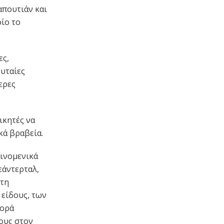
απουτιάν και
οίο το
ες,
υταίες
ερες
ικητές να
κά βραβεία.
αινομενικά
εάντερταλ,
 τη
είδους, των
φορά
ους στον