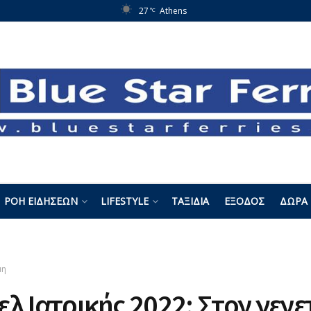
27
Athens
°C
ΡΟΉ ΕΙΔΉΣΕΩΝ
LIFESTYLE
ΤΑΞΊΔΙΑ
ΈΞΟΔΟΣ
ΔΏΡΑ 
μη
λ Ιατρικής 2022: Στον γενε