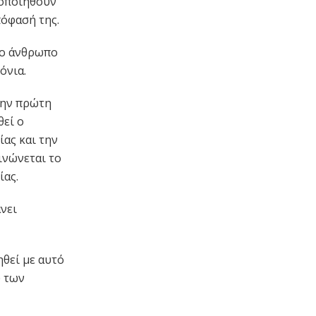
τοποιηθούν
πόφασή της.
νο άνθρωπο
όνια.
την πρώτη
θεί ο
ας και την
ινώνεται το
ίας.
νει
ηθεί με αυτό
ύ των