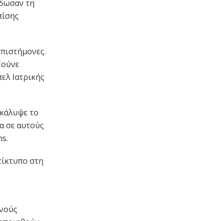
έδωσαν τη
πίσης
επιστήμονες.
Σούνε
ελ Ιατρικής
ακάλυψε το
α σε αυτούς
s.
τίκτυπο στη
ινούς