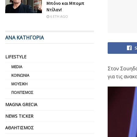
Μπόνο και Μπομπ
Ντίλαν!
6 ΈΤΗ AGO
ΑΝΑ ΚΑΤΗΓΟΡΙΑ
S
LIFESTYLE
MEDIA
Στον Σουηδό
ΚΟΙΝΩΝΊΑ
για τις ανα
ΜΟΥΣΙΚΉ
ΠΟΛΙΤΙΣΜΌΣ
MAGNA GRECIA
NEWS TICKER
ΑΘΛΗΤΙΣΜΌΣ