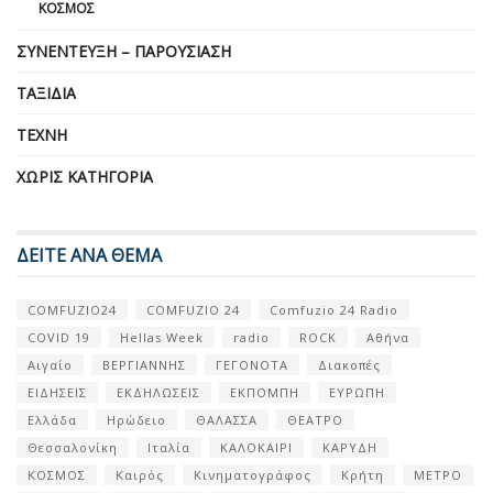
ΚΌΣΜΟΣ
ΣΥΝΈΝΤΕΥΞΗ – ΠΑΡΟΥΣΊΑΣΗ
ΤΑΞΊΔΙΑ
ΤΈΧΝΗ
ΧΩΡΊΣ ΚΑΤΗΓΟΡΊΑ
ΔΕΙΤΕ ΑΝΑ ΘΕΜΑ
COMFUZIO24
COMFUZIO 24
Comfuzio 24 Radio
COVID 19
Hellas Week
radio
ROCK
Αθήνα
Αιγαίο
ΒΕΡΓΙΑΝΝΗΣ
ΓΕΓΟΝΟΤΑ
Διακοπές
ΕΙΔΗΣΕΙΣ
ΕΚΔΗΛΩΣΕΙΣ
ΕΚΠΟΜΠΗ
ΕΥΡΩΠΗ
Ελλάδα
Ηρώδειο
ΘΑΛΑΣΣΑ
ΘΕΑΤΡΟ
Θεσσαλονίκη
Ιταλία
ΚΑΛΟΚΑΙΡΙ
ΚΑΡΥΔΗ
ΚΟΣΜΟΣ
Καιρός
Κινηματογράφος
Κρήτη
ΜΕΤΡΟ