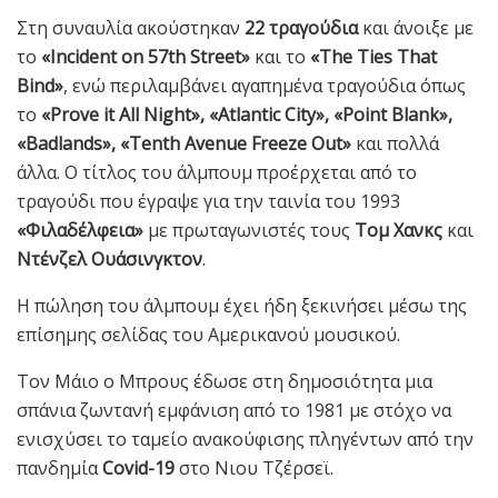
Στη συναυλία ακούστηκαν
22 τραγούδια
και άνοιξε με
το
«Incident on 57th Street»
και το
«The Ties That
Bind»
, ενώ περιλαμβάνει αγαπημένα τραγούδια όπως
το
«Prove it All Night», «Atlantic City», «Point Blank»,
«Badlands», «Tenth Avenue Freeze Out»
και πολλά
άλλα. Ο τίτλος του άλμπουμ προέρχεται από το
τραγούδι που έγραψε για την ταινία του 1993
«Φιλαδέλφεια»
με πρωταγωνιστές τους
Τομ Χανκς
και
Ντένζελ Ουάσινγκτον
.
Η πώληση του άλμπουμ έχει ήδη ξεκινήσει μέσω της
επίσημης σελίδας του Αμερικανού μουσικού.
Τον Μάιο ο Μπρους έδωσε στη δημοσιότητα μια
σπάνια ζωντανή εμφάνιση από το 1981 με στόχο να
ενισχύσει το ταμείο ανακούφισης πληγέντων από την
πανδημία
Covid-19
στο Νιου Τζέρσεϊ.