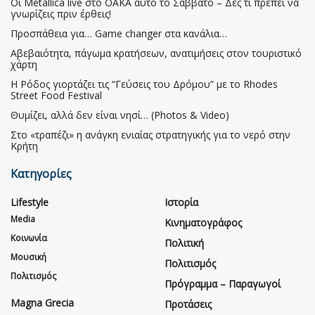
Οι Metallica live στο ΟΑΚΑ αυτό το Σάββατο – Δες τι πρέπει να
γνωρίζεις πριν έρθεις!
Προσπάθεια για… Game changer στα κανάλια…
Αβεβαιότητα, πάγωμα κρατήσεων, ανατιμήσεις στον τουριστικό
χάρτη
Η Ρόδος γιορτάζει τις “Γεύσεις του Δρόμου” με το Rhodes
Street Food Festival
Θυμίζει, αλλά δεν είναι νησί… (Photos & Video)
Στο «τραπέζι» η ανάγκη ενιαίας στρατηγικής για το νερό στην
Κρήτη
Κατηγορίες
Lifestyle
Ιστορία
Media
Κινηματογράφος
Κοινωνία
Πολιτική
Μουσική
Πολιτισμός
Πολιτισμός
Πρόγραμμα – Παραγωγοί
Magna Grecia
Προτάσεις