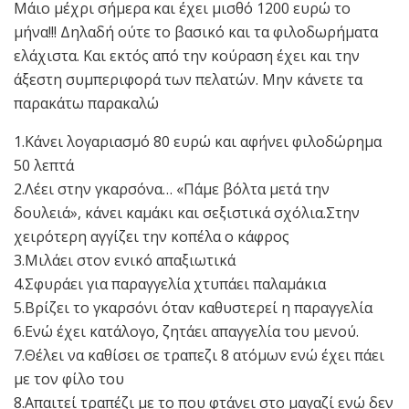
Μάιο μέχρι σήμερα και έχει μισθό 1200 ευρώ το
μήνα!!! Δηλαδή ούτε το βασικό και τα φιλοδωρήματα
ελάχιστα. Και εκτός από την κούραση έχει και την
άξεστη συμπεριφορά των πελατών. Μην κάνετε τα
παρακάτω παρακαλώ
1.Κάνει λογαριασμό 80 ευρώ και αφήνει φιλοδώρημα
50 λεπτά
2.Λέει στην γκαρσόνα… «Πάμε βόλτα μετά την
δουλειά», κάνει καμάκι και σεξιστικά σχόλια.Στην
χειρότερη αγγίζει την κοπέλα ο κάφρος
3.Μιλάει στον ενικό απαξιωτικά
4.Σφυράει για παραγγελία χτυπάει παλαμάκια
5.Βρίζει το γκαρσόνι όταν καθυστερεί η παραγγελία
6.Ενώ έχει κατάλογο, ζητάει απαγγελία του μενού.
7.Θέλει να καθίσει σε τραπεζι 8 ατόμων ενώ έχει πάει
με τον φίλο του
8.Απαιτεί τραπέζι με το που φτάνει στο μαγαζί ενώ δεν