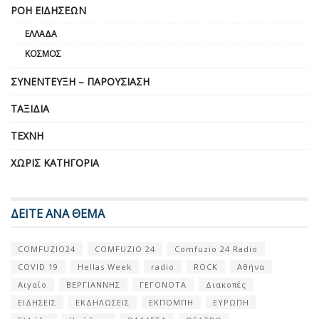
ΡΟΉ ΕΙΔΉΣΕΩΝ
ΕΛΛΆΔΑ
ΚΌΣΜΟΣ
ΣΥΝΈΝΤΕΥΞΗ – ΠΑΡΟΥΣΊΑΣΗ
ΤΑΞΊΔΙΑ
ΤΈΧΝΗ
ΧΩΡΊΣ ΚΑΤΗΓΟΡΊΑ
ΔΕΙΤΕ ΑΝΑ ΘΕΜΑ
COMFUZIO24
COMFUZIO 24
Comfuzio 24 Radio
COVID 19
Hellas Week
radio
ROCK
Αθήνα
Αιγαίο
ΒΕΡΓΙΑΝΝΗΣ
ΓΕΓΟΝΟΤΑ
Διακοπές
ΕΙΔΗΣΕΙΣ
ΕΚΔΗΛΩΣΕΙΣ
ΕΚΠΟΜΠΗ
ΕΥΡΩΠΗ