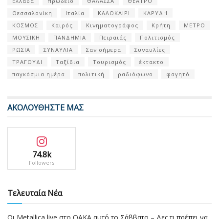
Ελλάδα
Ηρώδειο
ΘΑΛΑΣΣΑ
ΘΕΑΤΡΟ
Θεσσαλονίκη
Ιταλία
ΚΑΛΟΚΑΙΡΙ
ΚΑΡΥΔΗ
ΚΟΣΜΟΣ
Καιρός
Κινηματογράφος
Κρήτη
ΜΕΤΡΟ
ΜΟΥΣΙΚΗ
ΠΑΝΔΗΜΙΑ
Πειραιάς
Πολιτισμός
ΡΩΣΙΑ
ΣΥΝΑΥΛΙΑ
Σαν σήμερα
Συναυλίες
ΤΡΑΓΟΥΔΙ
Ταξίδια
Τουρισμός
έκτακτο
παγκόσμια ημέρα
πολιτική
ραδιόφωνο
φαγητό
ΑΚΟΛΟΥΘΗΣΤΕ ΜΑΣ
74.8k
Followers
Τελευταία Νέα
Οι Metallica live στο ΟΑΚΑ αυτό το Σάββατο – Δες τι πρέπει να