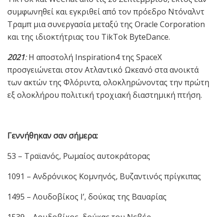
συμφωνηθεί και εγκριθεί από τον πρόεδρο Ντόναλντ
Τραμπ μια συνεργασία μεταξύ της Oracle Corporation
και της ιδιοκτήτριας του TikTok ByteDance.
2021
:
Η αποστολή Inspiration4 της SpaceX
προσγειώνεται στον Ατλαντικό Ωκεανό στα ανοικτά
των ακτών της Φλόριντα, ολοκληρώνοντας την πρώτη
εξ ολοκλήρου πολιτική τροχιακή διαστημική πτήση.
Γεννήθηκαν σαν σήμερα:
53 – Τραϊανός, Ρωμαίος αυτοκράτορας
1091 – Ανδρόνικος Κομνηνός, Βυζαντινός πρίγκιπας
1495 – Λουδοβίκος Ι’, δούκας της Βαυαρίας
1539 – Λουδοβίκος, δούκας του Νεβέρ