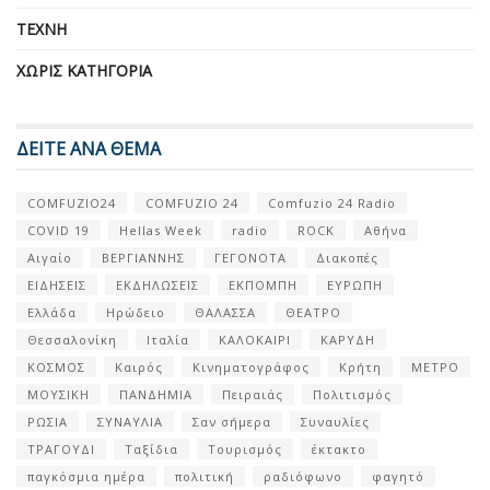
ΤΈΧΝΗ
ΧΩΡΊΣ ΚΑΤΗΓΟΡΊΑ
ΔΕΙΤΕ ΑΝΑ ΘΕΜΑ
COMFUZIO24
COMFUZIO 24
Comfuzio 24 Radio
COVID 19
Hellas Week
radio
ROCK
Αθήνα
Αιγαίο
ΒΕΡΓΙΑΝΝΗΣ
ΓΕΓΟΝΟΤΑ
Διακοπές
ΕΙΔΗΣΕΙΣ
ΕΚΔΗΛΩΣΕΙΣ
ΕΚΠΟΜΠΗ
ΕΥΡΩΠΗ
Ελλάδα
Ηρώδειο
ΘΑΛΑΣΣΑ
ΘΕΑΤΡΟ
Θεσσαλονίκη
Ιταλία
ΚΑΛΟΚΑΙΡΙ
ΚΑΡΥΔΗ
ΚΟΣΜΟΣ
Καιρός
Κινηματογράφος
Κρήτη
ΜΕΤΡΟ
ΜΟΥΣΙΚΗ
ΠΑΝΔΗΜΙΑ
Πειραιάς
Πολιτισμός
ΡΩΣΙΑ
ΣΥΝΑΥΛΙΑ
Σαν σήμερα
Συναυλίες
ΤΡΑΓΟΥΔΙ
Ταξίδια
Τουρισμός
έκτακτο
παγκόσμια ημέρα
πολιτική
ραδιόφωνο
φαγητό