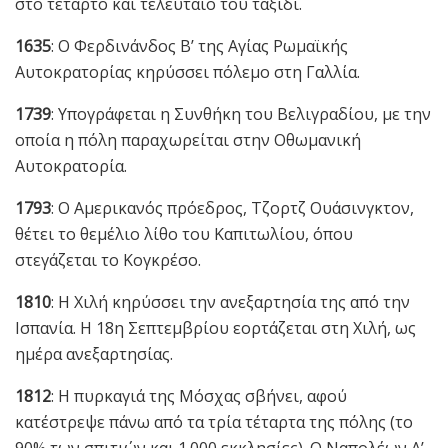
στο τέταρτο και τελευταίο του ταξίδι.
1635
: Ο Φερδινάνδος Β’ της Αγίας Ρωμαϊκής
Αυτοκρατορίας κηρύσσει πόλεμο στη Γαλλία.
1739
: Υπογράφεται η Συνθήκη του Βελιγραδίου, με την
οποία η πόλη παραχωρείται στην Οθωμανική
Αυτοκρατορία.
1793
: Ο Αμερικανός πρόεδρος, Τζορτζ Ουάσινγκτον,
θέτει το θεμέλιο λίθο του Καπιτωλίου, όπου
στεγάζεται το Κογκρέσο.
1810
: Η Χιλή κηρύσσει την ανεξαρτησία της από την
Ισπανία. Η 18η Σεπτεμβρίου εορτάζεται στη Χιλή, ως
ημέρα ανεξαρτησίας.
1812
: Η πυρκαγιά της Μόσχας σβήνει, αφού
κατέστρεψε πάνω από τα τρία τέταρτα της πόλης (το
90% των σπιτιών και 1.000 εκκλησίες). Ο Ναπολέων Α’