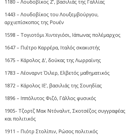
1180 – Λουδοβίκος Ζ’, βασιλιάς της Γαλλίας
1443 – Λουδοβίκος του Λουξεμβούργου,
αρχιεπίσκοπος της Ρουέν
1598 – Τογιοτόμι Χιντεγιόσι, Ιάπωνας πολέμαρχος
1647 – Πιέτρο Καρρέρα, Ιταλός σκακιστής
1675 – Κάρολος Δ’, δούκας της Λωρραίνης
1783 – Λέοναρντ Όιλερ, Ελβετός μαθηματικός
1872 – Κάρολος ΙΕ’, βασιλιάς της Σουηδίας
1896 – Ιππόλυτος Φιζό, Γάλλος φυσικός
1905- Τζορτζ Μακ Ντόναλντ, Σκοτσέζος συγγραφέας
και πολιτικός
1911 – Πιότρ Στολίπιν, Ρώσος πολιτικός