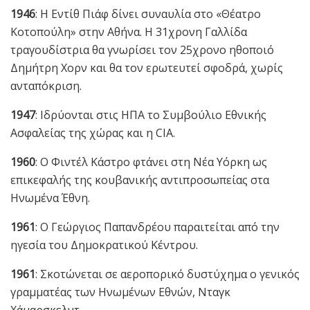
1946
: Η Εντίθ Πιάφ δίνει συναυλία στο «Θέατρο
Κοτοπούλη» στην Αθήνα. Η 31χρονη Γαλλίδα
τραγουδίστρια θα γνωρίσει τον 25χρονο ηθοποιό
Δημήτρη Χορν και θα τον ερωτευτεί σφοδρά, χωρίς
ανταπόκριση.
1947
: Ιδρύονται στις ΗΠΑ το Συμβούλιο Εθνικής
Ασφαλείας της χώρας και η CIA.
1960
: Ο Φιντέλ Κάστρο φτάνει στη Νέα Υόρκη ως
επικεφαλής της κουβανικής αντιπροσωπείας στα
Ηνωμένα Έθνη.
1961
: Ο Γεώργιος Παπανδρέου παραιτείται από την
ηγεσία του Δημοκρατικού Κέντρου.
1961
: Σκοτώνεται σε αεροπορικό δυστύχημα ο γενικός
γραμματέας των Ηνωμένων Εθνών, Νταγκ
Χάμαρσκελντ.