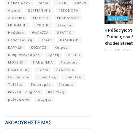
Hellas Week
radio
ROCK
Αθήνα
Αιγαίο
ΒΕΡΓΙΑΝΝΗΣ
ΓΕΓΟΝΟΤΑ
Διακοπές
ΕΙΔΗΣΕΙΣ
ΕΚΔΗΛΩΣΕΙΣ
LIFESTYLE
ΕΚΠΟΜΠΗ
ΕΥΡΩΠΗ
Ελλάδα
Η Ρόδος γιορτ
Ηρώδειο
ΘΑΛΑΣΣΑ
ΘΕΑΤΡΟ
“Γεύσεις του 
Θεσσαλονίκη
Ιταλία
ΚΑΛΟΚΑΙΡΙ
Rhodes Street
ΚΑΡΥΔΗ
ΚΟΣΜΟΣ
Καιρός
17 ΙΟΥΝΊΟΥ 202
Κινηματογράφος
Κρήτη
ΜΕΤΡΟ
ΜΟΥΣΙΚΗ
ΠΑΝΔΗΜΙΑ
Πειραιάς
Πολιτισμός
ΡΩΣΙΑ
ΣΥΝΑΥΛΙΑ
Σαν σήμερα
Συναυλίες
ΤΡΑΓΟΥΔΙ
Ταξίδια
Τουρισμός
έκτακτο
παγκόσμια ημέρα
πολιτική
ραδιόφωνο
φαγητό
ΑΚΟΛΟΥΘΗΣΤΕ ΜΑΣ