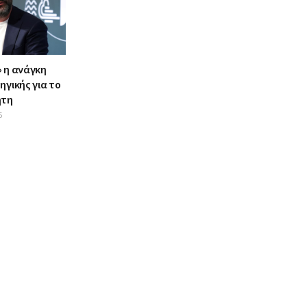
» η ανάγκη
ηγικής για το
ήτη
5