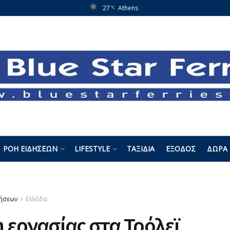
27
Athens
°C
ΡΟΉ ΕΙΔΉΣΕΩΝ
LIFESTYLE
ΤΑΞΊΔΙΑ
ΈΞΟΔΟΣ
ΔΏΡΑ 
δήσεων
Ελλάδα
 εργασίας στα Τρόλεϊ