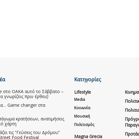
έα
Κατηγορίες
ive στο ΟΑΚΑ αυτό το Σάββατο –
Lifestyle
Κινημ
να γνωρίζεις πριν έρθεις!
Media
Πολιτι
ια… Game changer στα
Κοινωνία
Πολιτι
Μουσική
πάγωμα κρατήσεων, ανατιμήσεις
Πρόγρ
κό χάρτη
Πολιτισμός
Παραγ
άζει τις “Γεύσεις του Δρόμου”
Προτάσ
Magna Grecia
treet Food Festival