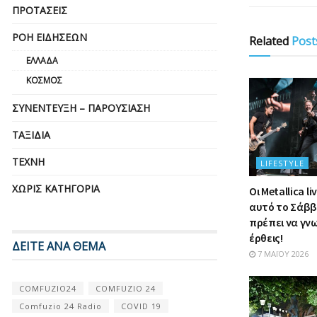
ΠΡΟΤΆΣΕΙΣ
ΡΟΉ ΕΙΔΉΣΕΩΝ
Related
Post
ΕΛΛΆΔΑ
ΚΌΣΜΟΣ
ΣΥΝΈΝΤΕΥΞΗ – ΠΑΡΟΥΣΊΑΣΗ
ΤΑΞΊΔΙΑ
ΤΈΧΝΗ
LIFESTYLE
ΧΩΡΊΣ ΚΑΤΗΓΟΡΊΑ
Οι Metallica l
αυτό το Σάββ
πρέπει να γνω
έρθεις!
ΔΕΙΤΕ ΑΝΑ ΘΕΜΑ
7 ΜΑΪ́ΟΥ 2026
COMFUZIO24
COMFUZIO 24
Comfuzio 24 Radio
COVID 19