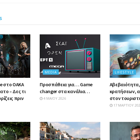
s
MEDIA
LIFESTYLE
ive στο ΟΑΚΑ
Προσπάθεια για… Game
Αβεβαιότητα
ατο – Δες τι
changer στα κανάλια…
κρατήσεων, α
ρίζεις πριν
στον τουριστ
4 ΜΑΪ́ΟΥ 2026
17 ΜΑΡΤΊΟΥ 20