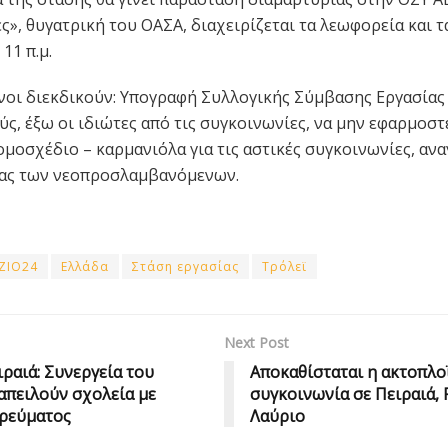
ς», θυγατρική του ΟΑΣΑ, διαχειρίζεται τα λεωφορεία και τ
 11 π.μ.
νοι διεκδικούν: Υπογραφή Συλλογικής Σύμβασης Εργασίας 
ύς, έξω οι ιδιώτες από τις συγκοινωνίες, να μην εφαρμοστ
μοσχέδιο – καρμανιόλα για τις αστικές συγκοινωνίες, αν
ας των νεοπροσλαμβανόμενων.
ZIO24
Ελλάδα
Στάση εργασίας
Τρόλεϊ
Next Post
ραιά: Συνεργεία του
Αποκαθίσταται η ακτοπλο
πειλούν σχολεία με
συγκοινωνία σε Πειραιά, 
 ρεύματος
Λαύριο