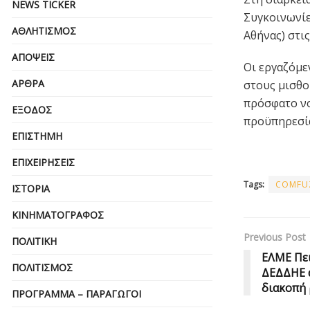
NEWS TICKER
Συγκοινωνίε
ΑΘΛΗΤΙΣΜΌΣ
Αθήνας) στις
ΑΠΌΨΕΙΣ
Οι εργαζόμε
ΆΡΘΡΑ
στους μισθο
πρόσφατο νο
ΈΞΟΔΟΣ
προϋπηρεσί
ΕΠΙΣΤΉΜΗ
ΕΠΙΧΕΙΡΗΣΕΙΣ
Tags:
COMFU
ΙΣΤΟΡΊΑ
ΚΙΝΗΜΑΤΟΓΡΆΦΟΣ
Previous Post
ΠΟΛΙΤΙΚΉ
ΕΛΜΕ Πει
ΠΟΛΙΤΙΣΜΌΣ
ΔΕΔΔΗΕ α
διακοπή
ΠΡΌΓΡΑΜΜΑ – ΠΑΡΑΓΩΓΟΊ