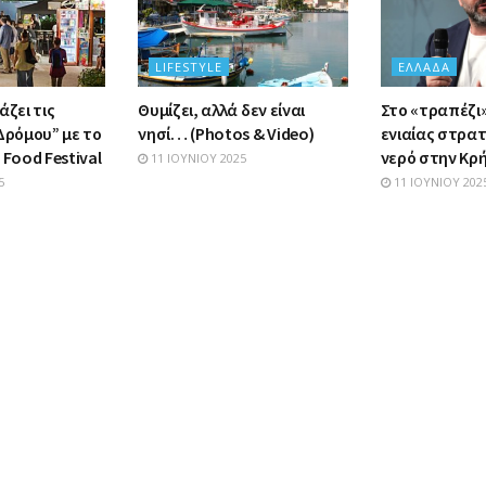
LIFESTYLE
ΕΛΛΆΔΑ
άζει τις
Θυμίζει, αλλά δεν είναι
Στο «τραπέζι
Δρόμου” με το
νησί… (Photos & Video)
ενιαίας στρατ
 Food Festival
νερό στην Κρ
11 ΙΟΥΝΊΟΥ 2025
5
11 ΙΟΥΝΊΟΥ 202