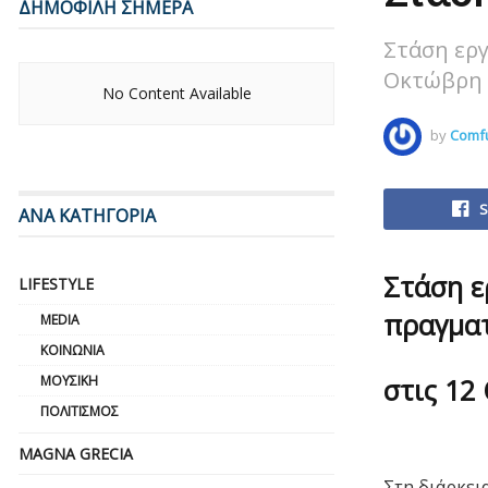
ΔΗΜΟΦΙΛΗ ΣΗΜΕΡΑ
Στάση εργ
Οκτώβρη ο
No Content Available
by
Comfu
S
ΑΝΑ ΚΑΤΗΓΟΡΙΑ
Στάση ερ
LIFESTYLE
πραγμα
MEDIA
ΚΟΙΝΩΝΊΑ
στις 12
ΜΟΥΣΙΚΉ
ΠΟΛΙΤΙΣΜΌΣ
MAGNA GRECIA
Στη διάρκει