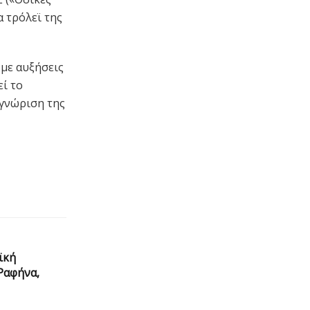
α τρόλεϊ της
με αυξήσεις
εί το
αγνώριση της
ϊκή
Ραφήνα,