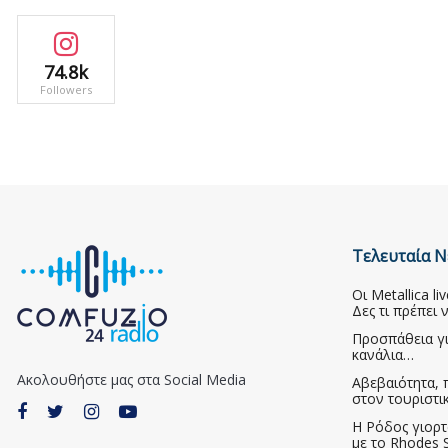
74.8k
Followers
Τελευταία Ν
Οι Metallica l
Δες τι πρέπει 
Προσπάθεια γ
κανάλια…
Ακολουθήστε μας στα Social Media
Αβεβαιότητα, 
στον τουριστι
Η Ρόδος γιορτ
με το Rhodes S