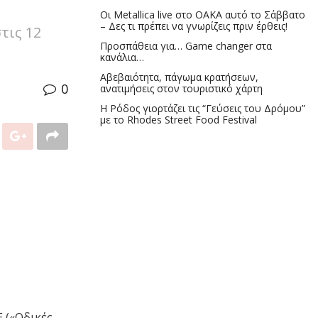
Οι Metallica live στο ΟΑΚΑ αυτό το Σάββατο
– Δες τι πρέπει να γνωρίζεις πριν έρθεις!
τις 12
Προσπάθεια για… Game changer στα
κανάλια…
Αβεβαιότητα, πάγωμα κρατήσεων,
0
ανατιμήσεις στον τουριστικό χάρτη
Η Ρόδος γιορτάζει τις “Γεύσεις του Δρόμου”
με το Rhodes Street Food Festival
Ε («Οδικές