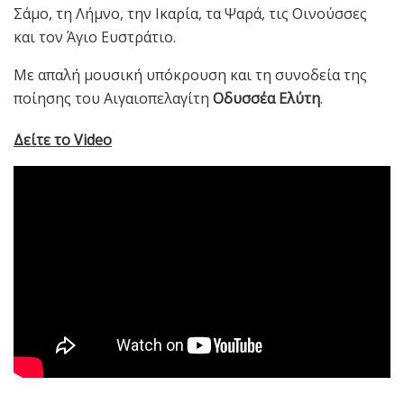
Σάμο, τη Λήμνο, την Ικαρία, τα Ψαρά, τις Οινούσσες
και τον Άγιο Ευστράτιο.
Με απαλή μουσική υπόκρουση και τη συνοδεία της
ποίησης του Αιγαιοπελαγίτη
Οδυσσέα Ελύτη
.
Δείτε το
Video