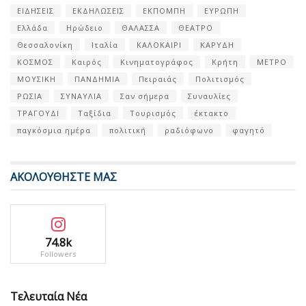
ΕΙΔΗΣΕΙΣ
ΕΚΔΗΛΩΣΕΙΣ
ΕΚΠΟΜΠΗ
ΕΥΡΩΠΗ
Ελλάδα
Ηρώδειο
ΘΑΛΑΣΣΑ
ΘΕΑΤΡΟ
Θεσσαλονίκη
Ιταλία
ΚΑΛΟΚΑΙΡΙ
ΚΑΡΥΔΗ
ΚΟΣΜΟΣ
Καιρός
Κινηματογράφος
Κρήτη
ΜΕΤΡΟ
ΜΟΥΣΙΚΗ
ΠΑΝΔΗΜΙΑ
Πειραιάς
Πολιτισμός
ΡΩΣΙΑ
ΣΥΝΑΥΛΙΑ
Σαν σήμερα
Συναυλίες
ΤΡΑΓΟΥΔΙ
Ταξίδια
Τουρισμός
έκτακτο
παγκόσμια ημέρα
πολιτική
ραδιόφωνο
φαγητό
ΑΚΟΛΟΥΘΗΣΤΕ ΜΑΣ
74.8k
Followers
Τελευταία Νέα