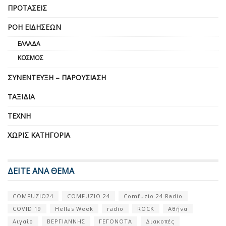
ΠΡΟΤΆΣΕΙΣ
ΡΟΉ ΕΙΔΉΣΕΩΝ
ΕΛΛΆΔΑ
ΚΌΣΜΟΣ
ΣΥΝΈΝΤΕΥΞΗ – ΠΑΡΟΥΣΊΑΣΗ
ΤΑΞΊΔΙΑ
ΤΈΧΝΗ
ΧΩΡΊΣ ΚΑΤΗΓΟΡΊΑ
ΔΕΙΤΕ ΑΝΑ ΘΕΜΑ
COMFUZIO24
COMFUZIO 24
Comfuzio 24 Radio
COVID 19
Hellas Week
radio
ROCK
Αθήνα
Αιγαίο
ΒΕΡΓΙΑΝΝΗΣ
ΓΕΓΟΝΟΤΑ
Διακοπές