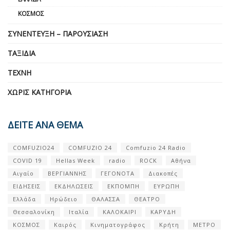
ΚΌΣΜΟΣ
ΣΥΝΈΝΤΕΥΞΗ – ΠΑΡΟΥΣΊΑΣΗ
ΤΑΞΊΔΙΑ
ΤΈΧΝΗ
ΧΩΡΊΣ ΚΑΤΗΓΟΡΊΑ
ΔΕΙΤΕ ΑΝΑ ΘΕΜΑ
COMFUZIO24
COMFUZIO 24
Comfuzio 24 Radio
COVID 19
Hellas Week
radio
ROCK
Αθήνα
Αιγαίο
ΒΕΡΓΙΑΝΝΗΣ
ΓΕΓΟΝΟΤΑ
Διακοπές
ΕΙΔΗΣΕΙΣ
ΕΚΔΗΛΩΣΕΙΣ
ΕΚΠΟΜΠΗ
ΕΥΡΩΠΗ
Ελλάδα
Ηρώδειο
ΘΑΛΑΣΣΑ
ΘΕΑΤΡΟ
Θεσσαλονίκη
Ιταλία
ΚΑΛΟΚΑΙΡΙ
ΚΑΡΥΔΗ
ΚΟΣΜΟΣ
Καιρός
Κινηματογράφος
Κρήτη
ΜΕΤΡΟ