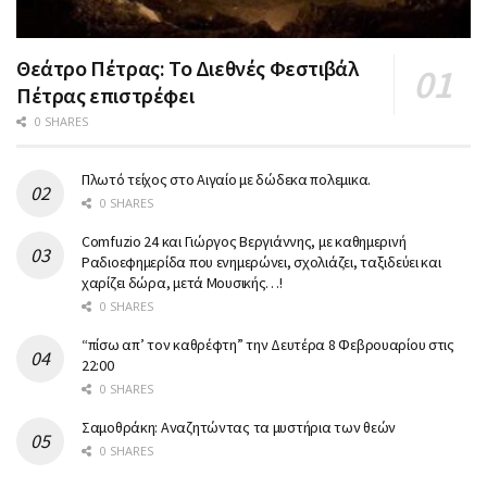
Θεάτρο Πέτρας: Το Διεθνές Φεστιβάλ
Πέτρας επιστρέφει
0 SHARES
Πλωτό τείχος στο Αιγαίο με δώδεκα πολεμικα.
0 SHARES
Comfuzio 24 και Γιώργος Βεργιάννης, με καθημερινή
Ραδιοεφημερίδα που ενημερώνει, σχολιάζει, ταξιδεύει και
χαρίζει δώρα, μετά Μουσικής…!
0 SHARES
“πίσω απ’ τον καθρέφτη” την Δευτέρα 8 Φεβρουαρίου στις
22:00
0 SHARES
Σαμοθράκη: Αναζητώντας τα μυστήρια των θεών
0 SHARES