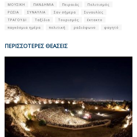
ΜΟΥΣΙΚΗ
ΠΑΝΔΗΜΙΑ
Πειραιάς
Πολιτισμός
ΡΩΣΙΑ
ΣΥΝΑΥΛΙΑ
Σαν σήμερα
Συναυλίες
ΤΡΑΓΟΥΔΙ
Ταξίδια
Τουρισμός
έκτακτο
παγκόσμια ημέρα
πολιτική
ραδιόφωνο
φαγητό
ΠΕΡΙΣΣΟΤΕΡΕΣ ΘΕΑΣΕΙΣ