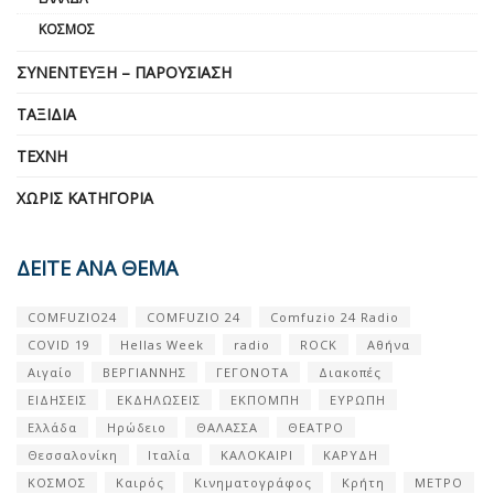
ΚΌΣΜΟΣ
ΣΥΝΈΝΤΕΥΞΗ – ΠΑΡΟΥΣΊΑΣΗ
ΤΑΞΊΔΙΑ
ΤΈΧΝΗ
ΧΩΡΊΣ ΚΑΤΗΓΟΡΊΑ
ΔΕΙΤΕ ΑΝΑ ΘΕΜΑ
COMFUZIO24
COMFUZIO 24
Comfuzio 24 Radio
COVID 19
Hellas Week
radio
ROCK
Αθήνα
Αιγαίο
ΒΕΡΓΙΑΝΝΗΣ
ΓΕΓΟΝΟΤΑ
Διακοπές
ΕΙΔΗΣΕΙΣ
ΕΚΔΗΛΩΣΕΙΣ
ΕΚΠΟΜΠΗ
ΕΥΡΩΠΗ
Ελλάδα
Ηρώδειο
ΘΑΛΑΣΣΑ
ΘΕΑΤΡΟ
Θεσσαλονίκη
Ιταλία
ΚΑΛΟΚΑΙΡΙ
ΚΑΡΥΔΗ
ΚΟΣΜΟΣ
Καιρός
Κινηματογράφος
Κρήτη
ΜΕΤΡΟ