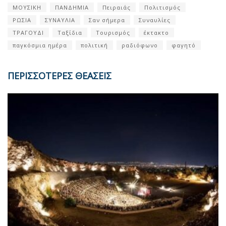
ΜΟΥΣΙΚΗ
ΠΑΝΔΗΜΙΑ
Πειραιάς
Πολιτισμός
ΡΩΣΙΑ
ΣΥΝΑΥΛΙΑ
Σαν σήμερα
Συναυλίες
ΤΡΑΓΟΥΔΙ
Ταξίδια
Τουρισμός
έκτακτο
παγκόσμια ημέρα
πολιτική
ραδιόφωνο
φαγητό
ΠΕΡΙΣΣΟΤΕΡΕΣ ΘΕΑΣΕΙΣ