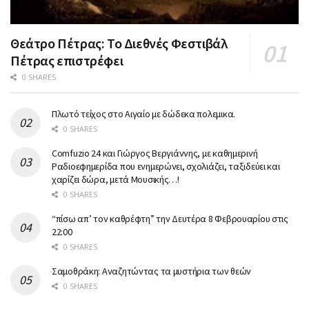
Θεάτρο Πέτρας: Το Διεθνές Φεστιβάλ
Πέτρας επιστρέφει
0 SHARES
Πλωτό τείχος στο Αιγαίο με δώδεκα πολεμικα.
0 SHARES
Comfuzio 24 και Γιώργος Βεργιάννης, με καθημερινή
Ραδιοεφημερίδα που ενημερώνει, σχολιάζει, ταξιδεύει και
χαρίζει δώρα, μετά Μουσικής…!
0 SHARES
“πίσω απ’ τον καθρέφτη” την Δευτέρα 8 Φεβρουαρίου στις
22:00
0 SHARES
Σαμοθράκη: Αναζητώντας τα μυστήρια των θεών
0 SHARES