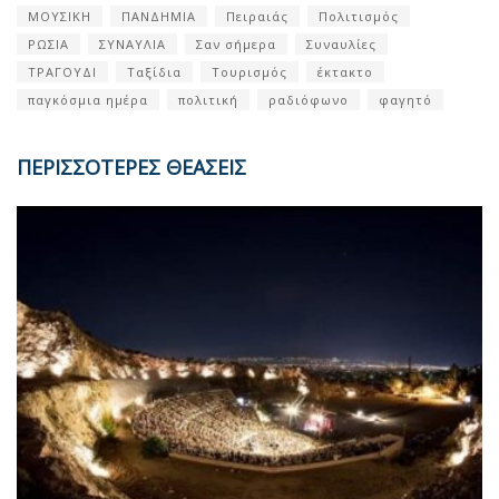
ΜΟΥΣΙΚΗ
ΠΑΝΔΗΜΙΑ
Πειραιάς
Πολιτισμός
ΡΩΣΙΑ
ΣΥΝΑΥΛΙΑ
Σαν σήμερα
Συναυλίες
ΤΡΑΓΟΥΔΙ
Ταξίδια
Τουρισμός
έκτακτο
παγκόσμια ημέρα
πολιτική
ραδιόφωνο
φαγητό
ΠΕΡΙΣΣΟΤΕΡΕΣ ΘΕΑΣΕΙΣ