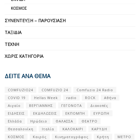
ΚΌΣΜΟΣ
ΣΥΝΈΝΤΕΥΞΗ – ΠΑΡΟΥΣΊΑΣΗ
ΤΑΞΊΔΙΑ
ΤΈΧΝΗ
ΧΩΡΊΣ ΚΑΤΗΓΟΡΊΑ
ΔΕΙΤΕ ΑΝΑ ΘΕΜΑ
COMFUZIO24
COMFUZIO 24
Comfuzio 24 Radio
COVID 19
Hellas Week
radio
ROCK
Αθήνα
Αιγαίο
ΒΕΡΓΙΑΝΝΗΣ
ΓΕΓΟΝΟΤΑ
Διακοπές
ΕΙΔΗΣΕΙΣ
ΕΚΔΗΛΩΣΕΙΣ
ΕΚΠΟΜΠΗ
ΕΥΡΩΠΗ
Ελλάδα
Ηρώδειο
ΘΑΛΑΣΣΑ
ΘΕΑΤΡΟ
Θεσσαλονίκη
Ιταλία
ΚΑΛΟΚΑΙΡΙ
ΚΑΡΥΔΗ
ΚΟΣΜΟΣ
Καιρός
Κινηματογράφος
Κρήτη
ΜΕΤΡΟ