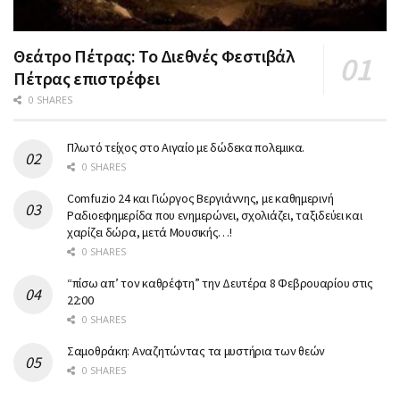
Θεάτρο Πέτρας: Το Διεθνές Φεστιβάλ
Πέτρας επιστρέφει
0 SHARES
Πλωτό τείχος στο Αιγαίο με δώδεκα πολεμικα.
0 SHARES
Comfuzio 24 και Γιώργος Βεργιάννης, με καθημερινή
Ραδιοεφημερίδα που ενημερώνει, σχολιάζει, ταξιδεύει και
χαρίζει δώρα, μετά Μουσικής…!
0 SHARES
“πίσω απ’ τον καθρέφτη” την Δευτέρα 8 Φεβρουαρίου στις
22:00
0 SHARES
Σαμοθράκη: Αναζητώντας τα μυστήρια των θεών
0 SHARES