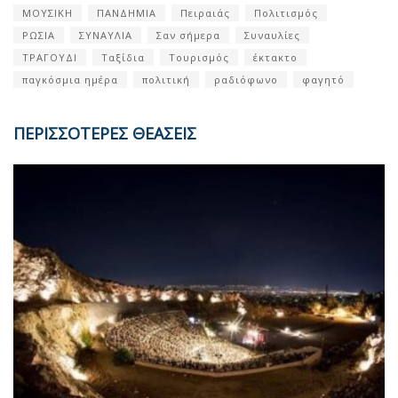
ΜΟΥΣΙΚΗ
ΠΑΝΔΗΜΙΑ
Πειραιάς
Πολιτισμός
ΡΩΣΙΑ
ΣΥΝΑΥΛΙΑ
Σαν σήμερα
Συναυλίες
ΤΡΑΓΟΥΔΙ
Ταξίδια
Τουρισμός
έκτακτο
παγκόσμια ημέρα
πολιτική
ραδιόφωνο
φαγητό
ΠΕΡΙΣΣΟΤΕΡΕΣ ΘΕΑΣΕΙΣ