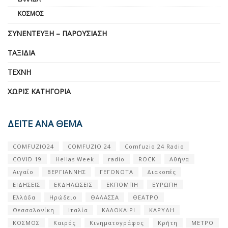
ΚΌΣΜΟΣ
ΣΥΝΈΝΤΕΥΞΗ – ΠΑΡΟΥΣΊΑΣΗ
ΤΑΞΊΔΙΑ
ΤΈΧΝΗ
ΧΩΡΊΣ ΚΑΤΗΓΟΡΊΑ
ΔΕΙΤΕ ΑΝΑ ΘΕΜΑ
COMFUZIO24
COMFUZIO 24
Comfuzio 24 Radio
COVID 19
Hellas Week
radio
ROCK
Αθήνα
Αιγαίο
ΒΕΡΓΙΑΝΝΗΣ
ΓΕΓΟΝΟΤΑ
Διακοπές
ΕΙΔΗΣΕΙΣ
ΕΚΔΗΛΩΣΕΙΣ
ΕΚΠΟΜΠΗ
ΕΥΡΩΠΗ
Ελλάδα
Ηρώδειο
ΘΑΛΑΣΣΑ
ΘΕΑΤΡΟ
Θεσσαλονίκη
Ιταλία
ΚΑΛΟΚΑΙΡΙ
ΚΑΡΥΔΗ
ΚΟΣΜΟΣ
Καιρός
Κινηματογράφος
Κρήτη
ΜΕΤΡΟ