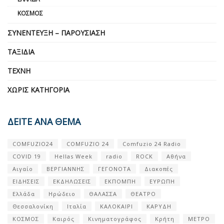
ΚΌΣΜΟΣ
ΣΥΝΈΝΤΕΥΞΗ – ΠΑΡΟΥΣΊΑΣΗ
ΤΑΞΊΔΙΑ
ΤΈΧΝΗ
ΧΩΡΊΣ ΚΑΤΗΓΟΡΊΑ
ΔΕΙΤΕ ΑΝΑ ΘΕΜΑ
COMFUZIO24
COMFUZIO 24
Comfuzio 24 Radio
COVID 19
Hellas Week
radio
ROCK
Αθήνα
Αιγαίο
ΒΕΡΓΙΑΝΝΗΣ
ΓΕΓΟΝΟΤΑ
Διακοπές
ΕΙΔΗΣΕΙΣ
ΕΚΔΗΛΩΣΕΙΣ
ΕΚΠΟΜΠΗ
ΕΥΡΩΠΗ
Ελλάδα
Ηρώδειο
ΘΑΛΑΣΣΑ
ΘΕΑΤΡΟ
Θεσσαλονίκη
Ιταλία
ΚΑΛΟΚΑΙΡΙ
ΚΑΡΥΔΗ
ΚΟΣΜΟΣ
Καιρός
Κινηματογράφος
Κρήτη
ΜΕΤΡΟ