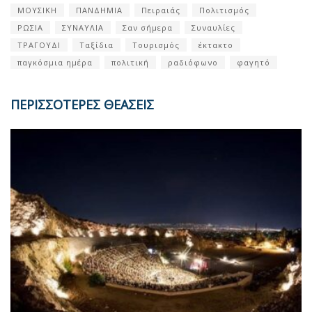
ΜΟΥΣΙΚΗ
ΠΑΝΔΗΜΙΑ
Πειραιάς
Πολιτισμός
ΡΩΣΙΑ
ΣΥΝΑΥΛΙΑ
Σαν σήμερα
Συναυλίες
ΤΡΑΓΟΥΔΙ
Ταξίδια
Τουρισμός
έκτακτο
παγκόσμια ημέρα
πολιτική
ραδιόφωνο
φαγητό
ΠΕΡΙΣΣΟΤΕΡΕΣ ΘΕΑΣΕΙΣ