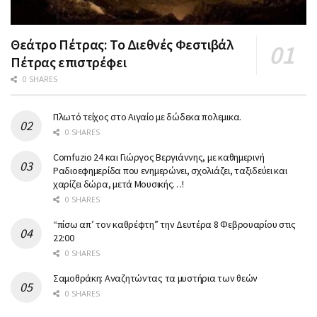
Θεάτρο Πέτρας: Το Διεθνές Φεστιβάλ
Πέτρας επιστρέφει
0 SHARES
Πλωτό τείχος στο Αιγαίο με δώδεκα πολεμικα.
0 SHARES
Comfuzio 24 και Γιώργος Βεργιάννης, με καθημερινή
Ραδιοεφημερίδα που ενημερώνει, σχολιάζει, ταξιδεύει και
χαρίζει δώρα, μετά Μουσικής…!
0 SHARES
“πίσω απ’ τον καθρέφτη” την Δευτέρα 8 Φεβρουαρίου στις
22:00
0 SHARES
Σαμοθράκη: Αναζητώντας τα μυστήρια των θεών
0 SHARES