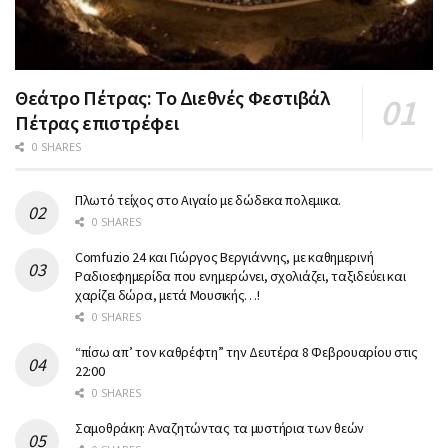
Θεάτρο Πέτρας: Το Διεθνές Φεστιβάλ
Πέτρας επιστρέφει
0 SHARES
Πλωτό τείχος στο Αιγαίο με δώδεκα πολεμικα.
0 SHARES
Comfuzio 24 και Γιώργος Βεργιάννης, με καθημερινή
Ραδιοεφημερίδα που ενημερώνει, σχολιάζει, ταξιδεύει και
χαρίζει δώρα, μετά Μουσικής…!
0 SHARES
“πίσω απ’ τον καθρέφτη” την Δευτέρα 8 Φεβρουαρίου στις
22:00
0 SHARES
Σαμοθράκη: Αναζητώντας τα μυστήρια των θεών