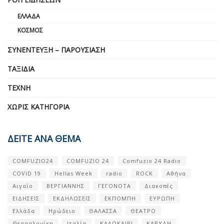
ΕΛΛΆΔΑ
ΚΌΣΜΟΣ
ΣΥΝΈΝΤΕΥΞΗ – ΠΑΡΟΥΣΊΑΣΗ
ΤΑΞΊΔΙΑ
ΤΈΧΝΗ
ΧΩΡΊΣ ΚΑΤΗΓΟΡΊΑ
ΔΕΙΤΕ ΑΝΑ ΘΕΜΑ
COMFUZIO24
COMFUZIO 24
Comfuzio 24 Radio
COVID 19
Hellas Week
radio
ROCK
Αθήνα
Αιγαίο
ΒΕΡΓΙΑΝΝΗΣ
ΓΕΓΟΝΟΤΑ
Διακοπές
ΕΙΔΗΣΕΙΣ
ΕΚΔΗΛΩΣΕΙΣ
ΕΚΠΟΜΠΗ
ΕΥΡΩΠΗ
Ελλάδα
Ηρώδειο
ΘΑΛΑΣΣΑ
ΘΕΑΤΡΟ
Θεσσαλονίκη
Ιταλία
ΚΑΛΟΚΑΙΡΙ
ΚΑΡΥΔΗ