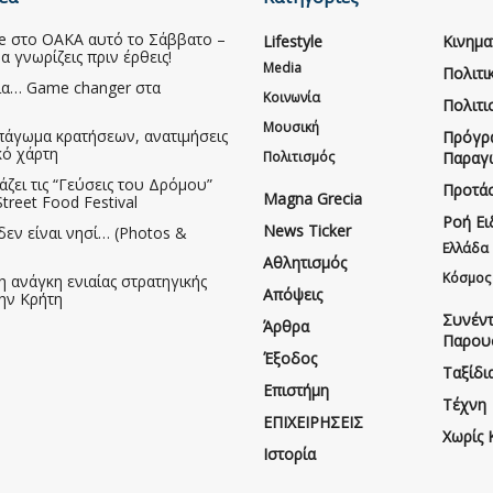
ive στο ΟΑΚΑ αυτό το Σάββατο –
Lifestyle
Κινημ
να γνωρίζεις πριν έρθεις!
Media
Πολιτι
ια… Game changer στα
Κοινωνία
Πολιτι
Μουσική
πάγωμα κρατήσεων, ανατιμήσεις
Πρόγρ
κό χάρτη
Πολιτισμός
Παραγ
άζει τις “Γεύσεις του Δρόμου”
Προτάσ
Magna Grecia
treet Food Festival
Ροή Ε
News Ticker
δεν είναι νησί… (Photos &
Ελλάδα
Αθλητισμός
Κόσμος
η ανάγκη ενιαίας στρατηγικής
Απόψεις
την Κρήτη
Συνέντ
Άρθρα
Παρου
Έξοδος
Ταξίδι
Επιστήμη
Τέχνη
ΕΠΙΧΕΙΡΗΣΕΙΣ
Χωρίς 
Ιστορία