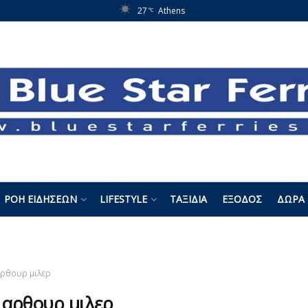
27
Athens
°C
ΡΟΉ ΕΙΔΉΣΕΩΝ
LIFESTYLE
ΤΑΞΊΔΙΑ
ΈΞΟΔΟΣ
ΔΏΡΑ 
ρθουρ μιλερ
:
αρθουρ μιλερ