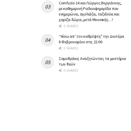
Comfuzio 24 και Γιώργος Βεργιάννης,
με καθημερινή Ραδιοεφημερίδα που
ενημερώνει, σχολιάζει, ταξιδεύει και
χαρίζει δώρα, μετά Μουσικής…!
0 SHARES
“πίσω απ’ τον καθρέφτη” την Δευτέρα
8 Φεβρουαρίου στις 22:00
0 SHARES
Σαμοθράκη: Αναζητώντας τα μυστήρια
των θεών
0 SHARES