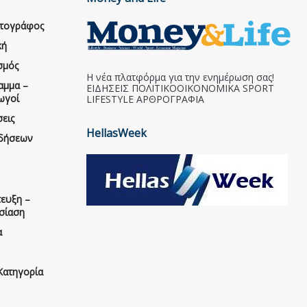
ατογράφος
κή
σμός
Η νέα πλατφόρμα για την ενημέρωση σας!
αμμα –
ΕΙΔΗΣΕΙΣ ΠΟΛΙΤΙΚΟΟΙΚΟΝΟΜΙΚΑ SPORT
ωγοί
LIFESTYLE ΑΡΘΡΟΓΡΑΦΙΑ
εις
HellasWeek
ιδήσεων
ευξη –
σίαση
α
Κατηγορία