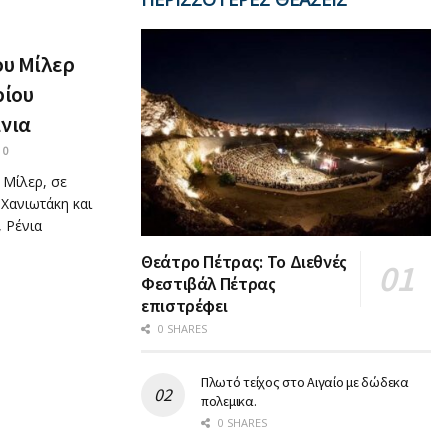
ου Μίλερ
ρίου
άνια
0
 Μίλερ, σε
Χανιωτάκη και
 Ρένια
Θεάτρο Πέτρας: Το Διεθνές
Φεστιβάλ Πέτρας
επιστρέφει
0 SHARES
Πλωτό τείχος στο Αιγαίο με δώδεκα
πολεμικα.
0 SHARES