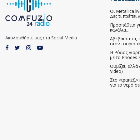
Οι Metallica l
Δες τι πρέπει 
Προσπάθεια γ
κανάλια…
Ακολουθήστε μας στα Social Media
Αβεβαιότητα, 
στον τουριστι
Η Ρόδος γιορτ
με το Rhodes S
Θυμίζει, αλλά 
Video)
Στο «τραπέζι» 
για το νερό σ