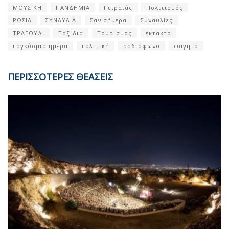
ΜΟΥΣΙΚΗ
ΠΑΝΔΗΜΙΑ
Πειραιάς
Πολιτισμός
ΡΩΣΙΑ
ΣΥΝΑΥΛΙΑ
Σαν σήμερα
Συναυλίες
ΤΡΑΓΟΥΔΙ
Ταξίδια
Τουρισμός
έκτακτο
παγκόσμια ημέρα
πολιτική
ραδιόφωνο
φαγητό
ΠΕΡΙΣΣΟΤΕΡΕΣ ΘΕΑΣΕΙΣ