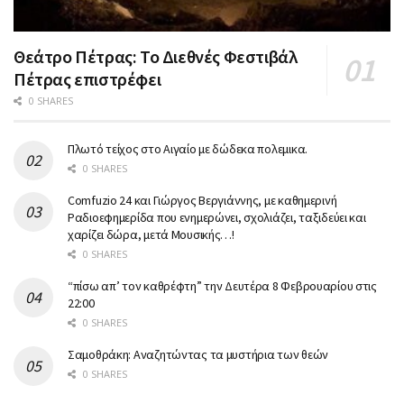
Θεάτρο Πέτρας: Το Διεθνές Φεστιβάλ
Πέτρας επιστρέφει
0 SHARES
Πλωτό τείχος στο Αιγαίο με δώδεκα πολεμικα.
0 SHARES
Comfuzio 24 και Γιώργος Βεργιάννης, με καθημερινή
Ραδιοεφημερίδα που ενημερώνει, σχολιάζει, ταξιδεύει και
χαρίζει δώρα, μετά Μουσικής…!
0 SHARES
“πίσω απ’ τον καθρέφτη” την Δευτέρα 8 Φεβρουαρίου στις
22:00
0 SHARES
Σαμοθράκη: Αναζητώντας τα μυστήρια των θεών
0 SHARES