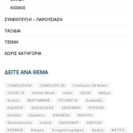
ΚΌΣΜΟΣ
ΣΥΝΈΝΤΕΥΞΗ – ΠΑΡΟΥΣΊΑΣΗ
ΤΑΞΊΔΙΑ
ΤΈΧΝΗ
ΧΩΡΊΣ ΚΑΤΗΓΟΡΊΑ
ΔΕΙΤΕ ΑΝΑ ΘΕΜΑ
COMFUZIO24
COMFUZIO 24
Comfuzio 24 Radio
COVID 19
Hellas Week
radio
ROCK
Αθήνα
Αιγαίο
ΒΕΡΓΙΑΝΝΗΣ
ΓΕΓΟΝΟΤΑ
Διακοπές
ΕΙΔΗΣΕΙΣ
ΕΚΔΗΛΩΣΕΙΣ
ΕΚΠΟΜΠΗ
ΕΥΡΩΠΗ
Ελλάδα
Ηρώδειο
ΘΑΛΑΣΣΑ
ΘΕΑΤΡΟ
Θεσσαλονίκη
Ιταλία
ΚΑΛΟΚΑΙΡΙ
ΚΑΡΥΔΗ
ΚΟΣΜΟΣ
Καιρός
Κινηματογράφος
Κρήτη
ΜΕΤΡΟ