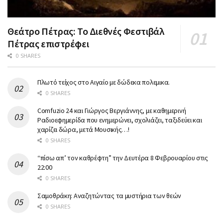
Θεάτρο Πέτρας: Το Διεθνές Φεστιβάλ
Πέτρας επιστρέφει
0 SHARES
Πλωτό τείχος στο Αιγαίο με δώδεκα πολεμικα.
0 SHARES
Comfuzio 24 και Γιώργος Βεργιάννης, με καθημερινή
Ραδιοεφημερίδα που ενημερώνει, σχολιάζει, ταξιδεύει και
χαρίζει δώρα, μετά Μουσικής…!
0 SHARES
“πίσω απ’ τον καθρέφτη” την Δευτέρα 8 Φεβρουαρίου στις
22:00
0 SHARES
Σαμοθράκη: Αναζητώντας τα μυστήρια των θεών
0 SHARES