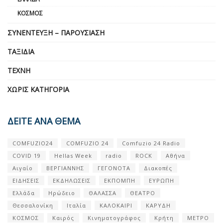
ΚΌΣΜΟΣ
ΣΥΝΈΝΤΕΥΞΗ – ΠΑΡΟΥΣΊΑΣΗ
ΤΑΞΊΔΙΑ
ΤΈΧΝΗ
ΧΩΡΊΣ ΚΑΤΗΓΟΡΊΑ
ΔΕΙΤΕ ΑΝΑ ΘΕΜΑ
COMFUZIO24
COMFUZIO 24
Comfuzio 24 Radio
COVID 19
Hellas Week
radio
ROCK
Αθήνα
Αιγαίο
ΒΕΡΓΙΑΝΝΗΣ
ΓΕΓΟΝΟΤΑ
Διακοπές
ΕΙΔΗΣΕΙΣ
ΕΚΔΗΛΩΣΕΙΣ
ΕΚΠΟΜΠΗ
ΕΥΡΩΠΗ
Ελλάδα
Ηρώδειο
ΘΑΛΑΣΣΑ
ΘΕΑΤΡΟ
Θεσσαλονίκη
Ιταλία
ΚΑΛΟΚΑΙΡΙ
ΚΑΡΥΔΗ
ΚΟΣΜΟΣ
Καιρός
Κινηματογράφος
Κρήτη
ΜΕΤΡΟ