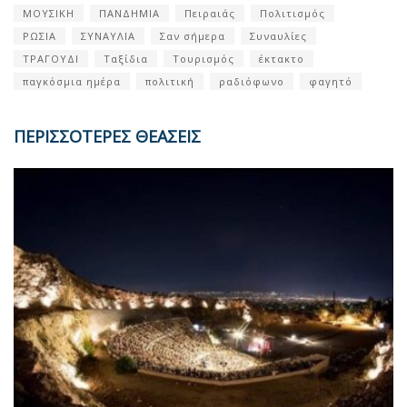
ΜΟΥΣΙΚΗ
ΠΑΝΔΗΜΙΑ
Πειραιάς
Πολιτισμός
ΡΩΣΙΑ
ΣΥΝΑΥΛΙΑ
Σαν σήμερα
Συναυλίες
ΤΡΑΓΟΥΔΙ
Ταξίδια
Τουρισμός
έκτακτο
παγκόσμια ημέρα
πολιτική
ραδιόφωνο
φαγητό
ΠΕΡΙΣΣΟΤΕΡΕΣ ΘΕΑΣΕΙΣ