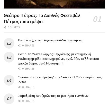
Θεάτρο Πέτρας: Το Διεθνές Φεστιβάλ
Πέτρας επιστρέφει
0 SHARES
Πλωτό τείχος στο Αιγαίο με δώδεκα πολεμικα.
0 SHARES
Comfuzio 24 και Γιώργος Βεργιάννης, με καθημερινή
Ραδιοεφημερίδα που ενημερώνει, σχολιάζει, ταξιδεύει και
χαρίζει δώρα, μετά Μουσικής…!
0 SHARES
“πίσω απ’ τον καθρέφτη” την Δευτέρα 8 Φεβρουαρίου στις
22:00
0 SHARES
Σαμοθράκη: Αναζητώντας τα μυστήρια των θεών
0 SHARES