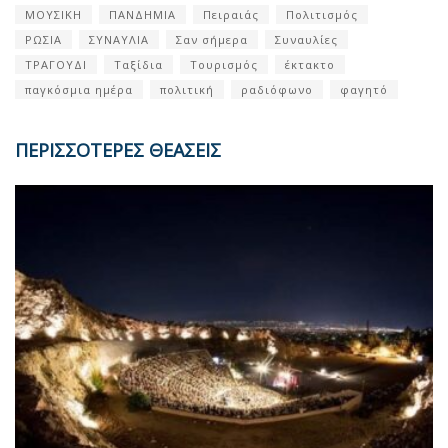
ΜΟΥΣΙΚΗ
ΠΑΝΔΗΜΙΑ
Πειραιάς
Πολιτισμός
ΡΩΣΙΑ
ΣΥΝΑΥΛΙΑ
Σαν σήμερα
Συναυλίες
ΤΡΑΓΟΥΔΙ
Ταξίδια
Τουρισμός
έκτακτο
παγκόσμια ημέρα
πολιτική
ραδιόφωνο
φαγητό
ΠΕΡΙΣΣΟΤΕΡΕΣ ΘΕΑΣΕΙΣ