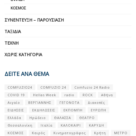
ΚΌΣΜΟΣ
ΣΥΝΈΝΤΕΥΞΗ – ΠΑΡΟΥΣΊΑΣΗ
ΤΑΞΊΔΙΑ
ΤΈΧΝΗ
ΧΩΡΊΣ ΚΑΤΗΓΟΡΊΑ
ΔΕΙΤΕ ΑΝΑ ΘΕΜΑ
COMFUZIO24
COMFUZIO 24
Comfuzio 24 Radio
COVID 19
Hellas Week
radio
ROCK
Αθήνα
Αιγαίο
ΒΕΡΓΙΑΝΝΗΣ
ΓΕΓΟΝΟΤΑ
Διακοπές
ΕΙΔΗΣΕΙΣ
ΕΚΔΗΛΩΣΕΙΣ
ΕΚΠΟΜΠΗ
ΕΥΡΩΠΗ
Ελλάδα
Ηρώδειο
ΘΑΛΑΣΣΑ
ΘΕΑΤΡΟ
Θεσσαλονίκη
Ιταλία
ΚΑΛΟΚΑΙΡΙ
ΚΑΡΥΔΗ
ΚΟΣΜΟΣ
Καιρός
Κινηματογράφος
Κρήτη
ΜΕΤΡΟ