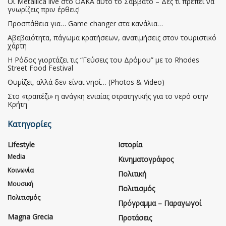
Οι Metallica live στο ΟΑΚΑ αυτό το Σάββατο – Δες τι πρέπει να
γνωρίζεις πριν έρθεις!
Προσπάθεια για… Game changer στα κανάλια…
Αβεβαιότητα, πάγωμα κρατήσεων, ανατιμήσεις στον τουριστικό
χάρτη
Η Ρόδος γιορτάζει τις “Γεύσεις του Δρόμου” με το Rhodes
Street Food Festival
Θυμίζει, αλλά δεν είναι νησί… (Photos & Video)
Στο «τραπέζι» η ανάγκη ενιαίας στρατηγικής για το νερό στην
Κρήτη
Κατηγορίες
Lifestyle
Ιστορία
Media
Κινηματογράφος
Κοινωνία
Πολιτική
Μουσική
Πολιτισμός
Πολιτισμός
Πρόγραμμα – Παραγωγοί
Magna Grecia
Προτάσεις