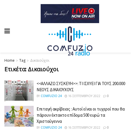
Home
Tag
Δικαιούχοι
Ετικέτα:
Δικαιούχοι
<<ΑΛΛΑΖΩ ΣΥΣΚΕΥΗ>>: ΤΙ ΙΣΧΥΕΙ ΓΙΑ ΤΟΥΣ 200.000
ΝΕΟΥΣ ΔΙΚΑΙΟΥΧΟΥΣ
BY
COMFUZIO 24
16 ΣΕΠΤΕΜΒΡΊΟΥ 2022
0
Επιταγή ακρίβειας : Αυτοί είναι οι τυχεροί που θα
πάρουν έκτακτο επίδομα 500 ευρώ τα
Χριστούγεννα
BY
COMFUZIO 24
16 ΣΕΠΤΕΜΒΡΊΟΥ 2022
0