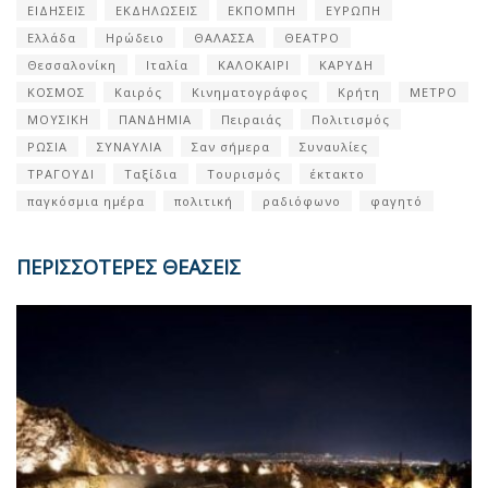
ΕΙΔΗΣΕΙΣ
ΕΚΔΗΛΩΣΕΙΣ
ΕΚΠΟΜΠΗ
ΕΥΡΩΠΗ
Ελλάδα
Ηρώδειο
ΘΑΛΑΣΣΑ
ΘΕΑΤΡΟ
Θεσσαλονίκη
Ιταλία
ΚΑΛΟΚΑΙΡΙ
ΚΑΡΥΔΗ
ΚΟΣΜΟΣ
Καιρός
Κινηματογράφος
Κρήτη
ΜΕΤΡΟ
ΜΟΥΣΙΚΗ
ΠΑΝΔΗΜΙΑ
Πειραιάς
Πολιτισμός
ΡΩΣΙΑ
ΣΥΝΑΥΛΙΑ
Σαν σήμερα
Συναυλίες
ΤΡΑΓΟΥΔΙ
Ταξίδια
Τουρισμός
έκτακτο
παγκόσμια ημέρα
πολιτική
ραδιόφωνο
φαγητό
ΠΕΡΙΣΣΟΤΕΡΕΣ ΘΕΑΣΕΙΣ