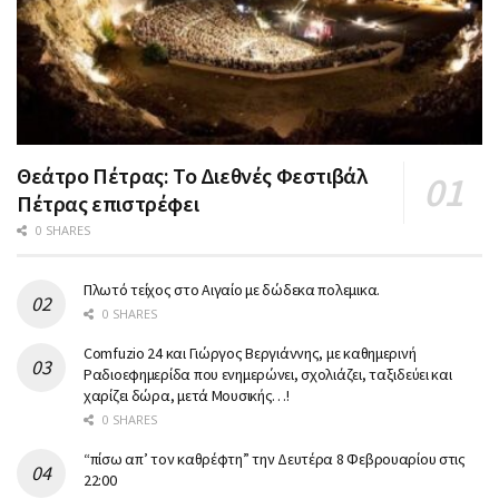
Θεάτρο Πέτρας: Το Διεθνές Φεστιβάλ
Πέτρας επιστρέφει
0 SHARES
Πλωτό τείχος στο Αιγαίο με δώδεκα πολεμικα.
0 SHARES
Comfuzio 24 και Γιώργος Βεργιάννης, με καθημερινή
Ραδιοεφημερίδα που ενημερώνει, σχολιάζει, ταξιδεύει και
χαρίζει δώρα, μετά Μουσικής…!
0 SHARES
“πίσω απ’ τον καθρέφτη” την Δευτέρα 8 Φεβρουαρίου στις
22:00