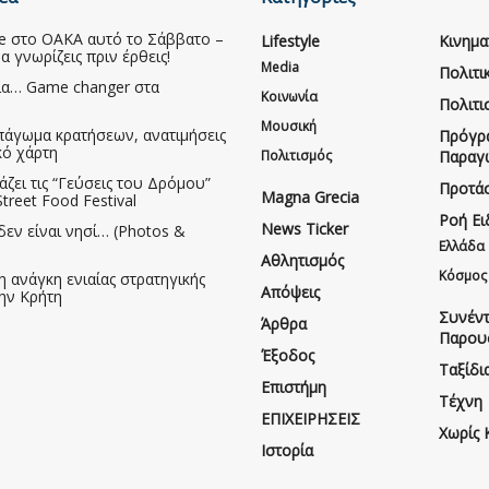
ive στο ΟΑΚΑ αυτό το Σάββατο –
Lifestyle
Κινημ
να γνωρίζεις πριν έρθεις!
Media
Πολιτι
ια… Game changer στα
Κοινωνία
Πολιτι
Μουσική
πάγωμα κρατήσεων, ανατιμήσεις
Πρόγρ
κό χάρτη
Πολιτισμός
Παραγ
άζει τις “Γεύσεις του Δρόμου”
Προτάσ
Magna Grecia
treet Food Festival
Ροή Ε
News Ticker
δεν είναι νησί… (Photos &
Ελλάδα
Αθλητισμός
Κόσμος
η ανάγκη ενιαίας στρατηγικής
Απόψεις
την Κρήτη
Συνέντ
Άρθρα
Παρου
Έξοδος
Ταξίδι
Επιστήμη
Τέχνη
ΕΠΙΧΕΙΡΗΣΕΙΣ
Χωρίς 
Ιστορία