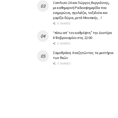
Comfuzio 24 και Γιώργος Βεργιάννης,
με καθημερινή Ραδιοεφημερίδα που
ενημερώνει, σχολιάζει, ταξιδεύει και
χαρίζει δώρα, μετά Μουσικής…!
0 SHARES
“πίσω απ’ τον καθρέφτη” την Δευτέρα
8 Φεβρουαρίου στις 22:00
0 SHARES
Σαμοθράκη: Αναζητώντας τα μυστήρια
των θεών
0 SHARES