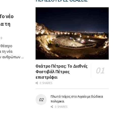
Το νέο
ια τη
0
 θέατρο
 τη νέα
ν ανθρώπων ...
Θεάτρο Πέτρας: Το Διεθνές
Φεστιβάλ Πέτρας
επιστρέφει
0 SHARES
Πλωτό τείχος στο Αιγαίο με δώδεκα
πολεμικα.
0 SHARES