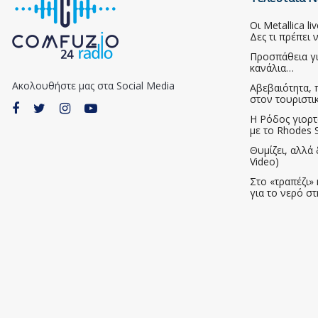
Οι Metallica l
Δες τι πρέπει 
Προσπάθεια γ
κανάλια…
Ακολουθήστε μας στα Social Media
Αβεβαιότητα, 
στον τουριστι
Η Ρόδος γιορτ
με το Rhodes S
Θυμίζει, αλλά 
Video)
Στο «τραπέζι» 
για το νερό σ