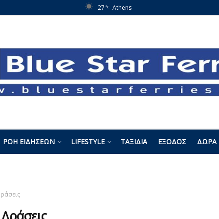
27
Athens
°C
ΡΟΉ ΕΙΔΉΣΕΩΝ
LIFESTYLE
ΤΑΞΊΔΙΑ
ΈΞΟΔΟΣ
ΔΏΡΑ 
ράσεις
:
Δράσεις