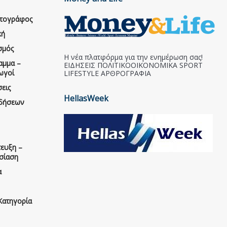
ατογράφος
κή
σμός
Η νέα πλατφόρμα για την ενημέρωση σας!
αμμα –
ΕΙΔΗΣΕΙΣ ΠΟΛΙΤΙΚΟΟΙΚΟΝΟΜΙΚΑ SPORT
ωγοί
LIFESTYLE ΑΡΘΡΟΓΡΑΦΙΑ
εις
HellasWeek
ιδήσεων
ευξη –
σίαση
α
Κατηγορία