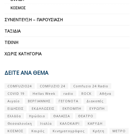
ΚΌΣΜΟΣ
ΣΥΝΈΝΤΕΥΞΗ – ΠΑΡΟΥΣΊΑΣΗ
ΤΑΞΊΔΙΑ
ΤΈΧΝΗ
ΧΩΡΊΣ ΚΑΤΗΓΟΡΊΑ
ΔΕΙΤΕ ΑΝΑ ΘΕΜΑ
COMFUZIO24
COMFUZIO 24
Comfuzio 24 Radio
COVID 19
Hellas Week
radio
ROCK
Αθήνα
Αιγαίο
ΒΕΡΓΙΑΝΝΗΣ
ΓΕΓΟΝΟΤΑ
Διακοπές
ΕΙΔΗΣΕΙΣ
ΕΚΔΗΛΩΣΕΙΣ
ΕΚΠΟΜΠΗ
ΕΥΡΩΠΗ
Ελλάδα
Ηρώδειο
ΘΑΛΑΣΣΑ
ΘΕΑΤΡΟ
Θεσσαλονίκη
Ιταλία
ΚΑΛΟΚΑΙΡΙ
ΚΑΡΥΔΗ
ΚΟΣΜΟΣ
Καιρός
Κινηματογράφος
Κρήτη
ΜΕΤΡΟ