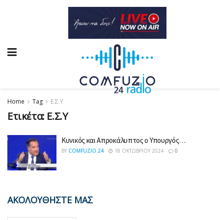
Home
Tag
Ε.Σ.Υ
Ετικέτα:
Ε.Σ.Υ
Κυνικός και Απροκάλυπτος ο Υπουργός…
BY
COMFUZIO 24
18 ΟΚΤΩΒΡΊΟΥ 2024
0
ΑΚΟΛΟΥΘΗΣΤΕ ΜΑΣ