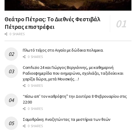
Θεάτρο Πέτρας: Το Διεθνές Φεστιβάλ
Πέτρας επιστρέφει
0 SHARES
Πλωτό τείχος στο Αιγαίο με δώδεκα πολεμικα.
0 SHARES
Comfuzio 24 και Γιώργος Βεργιάννης, με καθημερινή
Ραδιοεφημερίδα που ενημερώνει, σχολιάζει, ταξιδεύει και
χαρίζει δώρα, μετά Μουσικής…!
0 SHARES
“πίσω απ’ τον καθρέφτη” την Δευτέρα 8 Φεβρουαρίου στις
22:00
0 SHARES
Σαμοθράκη: Αναζητώντας τα μυστήρια των θεών
0 SHARES