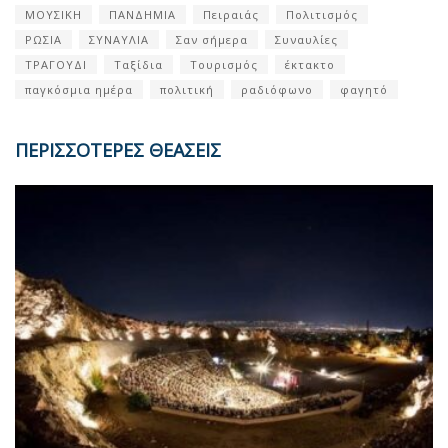
ΜΟΥΣΙΚΗ
ΠΑΝΔΗΜΙΑ
Πειραιάς
Πολιτισμός
ΡΩΣΙΑ
ΣΥΝΑΥΛΙΑ
Σαν σήμερα
Συναυλίες
ΤΡΑΓΟΥΔΙ
Ταξίδια
Τουρισμός
έκτακτο
παγκόσμια ημέρα
πολιτική
ραδιόφωνο
φαγητό
ΠΕΡΙΣΣΟΤΕΡΕΣ ΘΕΑΣΕΙΣ