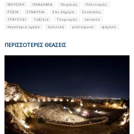
ΜΟΥΣΙΚΗ
ΠΑΝΔΗΜΙΑ
Πειραιάς
Πολιτισμός
ΡΩΣΙΑ
ΣΥΝΑΥΛΙΑ
Σαν σήμερα
Συναυλίες
ΤΡΑΓΟΥΔΙ
Ταξίδια
Τουρισμός
έκτακτο
παγκόσμια ημέρα
πολιτική
ραδιόφωνο
φαγητό
ΠΕΡΙΣΣΟΤΕΡΕΣ ΘΕΑΣΕΙΣ