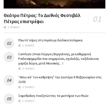
Θεάτρο Πέτρας: Το Διεθνές Φεστιβάλ
Πέτρας επιστρέφει
0 SHARES
Πλωτό τείχος στο Αιγαίο με δώδεκα πολεμικα.
0 SHARES
Comfuzio 24 και Γιώργος Βεργιάννης, με καθημερινή
Ραδιοεφημερίδα που ενημερώνει, σχολιάζει, ταξιδεύει και
χαρίζει δώρα, μετά Μουσικής…!
0 SHARES
“πίσω απ’ τον καθρέφτη” την Δευτέρα 8 Φεβρουαρίου στις
22:00
0 SHARES
Σαμοθράκη: Αναζητώντας τα μυστήρια των θεών
0 SHARES