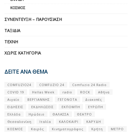
ΚΌΣΜΟΣ
ΣΥΝΈΝΤΕΥΞΗ – ΠΑΡΟΥΣΊΑΣΗ
ΤΑΞΊΔΙΑ
ΤΈΧΝΗ
ΧΩΡΊΣ ΚΑΤΗΓΟΡΊΑ
ΔΕΙΤΕ ΑΝΑ ΘΕΜΑ
COMFUZIO24
COMFUZIO 24
Comfuzio 24 Radio
COVID 19
Hellas Week
radio
ROCK
Αθήνα
Αιγαίο
ΒΕΡΓΙΑΝΝΗΣ
ΓΕΓΟΝΟΤΑ
Διακοπές
ΕΙΔΗΣΕΙΣ
ΕΚΔΗΛΩΣΕΙΣ
ΕΚΠΟΜΠΗ
ΕΥΡΩΠΗ
Ελλάδα
Ηρώδειο
ΘΑΛΑΣΣΑ
ΘΕΑΤΡΟ
Θεσσαλονίκη
Ιταλία
ΚΑΛΟΚΑΙΡΙ
ΚΑΡΥΔΗ
ΚΟΣΜΟΣ
Καιρός
Κινηματογράφος
Κρήτη
ΜΕΤΡΟ