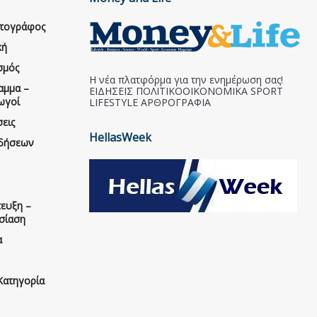
ατογράφος
κή
σμός
Η νέα πλατφόρμα για την ενημέρωση σας!
αμμα –
ΕΙΔΗΣΕΙΣ ΠΟΛΙΤΙΚΟΟΙΚΟΝΟΜΙΚΑ SPORT
ωγοί
LIFESTYLE ΑΡΘΡΟΓΡΑΦΙΑ
εις
HellasWeek
ιδήσεων
ευξη –
σίαση
α
Κατηγορία