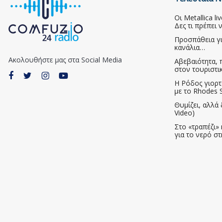
Οι Metallica l
Δες τι πρέπει 
Προσπάθεια γ
κανάλια…
Ακολουθήστε μας στα Social Media
Αβεβαιότητα, 
στον τουριστι
Η Ρόδος γιορτ
με το Rhodes S
Θυμίζει, αλλά 
Video)
Στο «τραπέζι» 
για το νερό σ