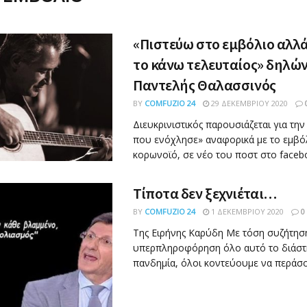
«Πιστεύω στο εμβόλιο αλλ
το κάνω τελευταίος» δηλών
Παντελής Θαλασσινός
BY
COMFUZIO 24
29 ΔΕΚΕΜΒΡΊΟΥ 2020
Διευκρινιστικός παρουσιάζεται για τη
που ενόχλησε» αναφορικά με το εμβόλ
κορωνοϊό, σε νέο του ποστ στο faceboo
Τίποτα δεν ξεχνιέται…
BY
COMFUZIO 24
1 ΔΕΚΕΜΒΡΊΟΥ 2020
0
Της Ειρήνης Καρύδη Με τόση συζήτηση
υπερπληροφόρηση όλο αυτό το διάστη
πανδημία, όλοι κοντεύουμε να περάσου