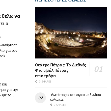
ά θέλω να
ει ο
0
ν «ανάρτηση
ιο για τον
k ...
Θεάτρο Πέτρας: Το Διεθνές
Φεστιβάλ Πέτρας
επιστρέφει
0 SHARES
 και
μα για την
Πλωτό τείχος στο Αιγαίο με δώδεκα
με το ...
πολεμικα.
0 SHARES