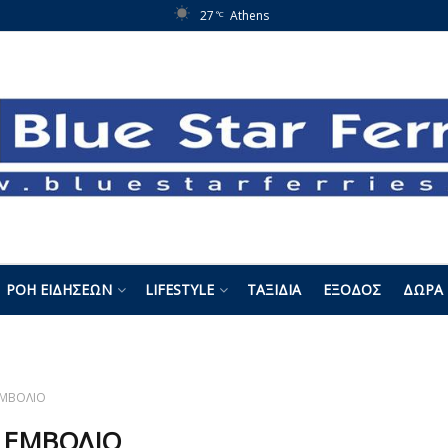
27
Athens
°C
ΡΟΉ ΕΙΔΉΣΕΩΝ
LIFESTYLE
ΤΑΞΊΔΙΑ
ΈΞΟΔΟΣ
ΔΏΡΑ 
ΜΒΟΛΙΟ
:
ΕΜΒΟΛΙΟ