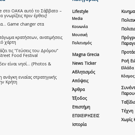
ive στο ΟΑΚΑ αυτό το Σάββατο –
Lifestyle
Κινημ
να γνωρίζεις πριν έρθεις!
Media
Πολιτι
ια… Game changer στα
Κοινωνία
Πολιτι
Μουσική
πάγωμα κρατήσεων, ανατιμήσεις
Πρόγρ
κό χάρτη
Πολιτισμός
Παραγ
άζει τις “Γεύσεις του Δρόμου”
Προτάσ
Magna Grecia
treet Food Festival
Ροή Ε
News Ticker
δεν είναι νησί… (Photos &
Ελλάδα
Αθλητισμός
Κόσμος
η ανάγκη ενιαίας στρατηγικής
Απόψεις
την Κρήτη
Συνέντ
Άρθρα
Παρου
Έξοδος
Ταξίδι
Επιστήμη
Τέχνη
ΕΠΙΧΕΙΡΗΣΕΙΣ
Χωρίς 
Ιστορία