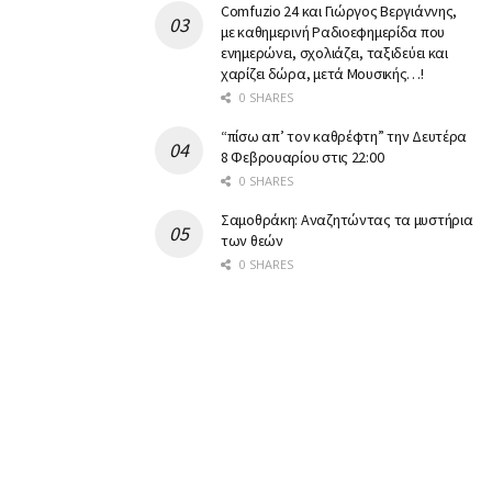
Comfuzio 24 και Γιώργος Βεργιάννης,
με καθημερινή Ραδιοεφημερίδα που
ενημερώνει, σχολιάζει, ταξιδεύει και
χαρίζει δώρα, μετά Μουσικής…!
0 SHARES
“πίσω απ’ τον καθρέφτη” την Δευτέρα
8 Φεβρουαρίου στις 22:00
0 SHARES
Σαμοθράκη: Αναζητώντας τα μυστήρια
των θεών
0 SHARES