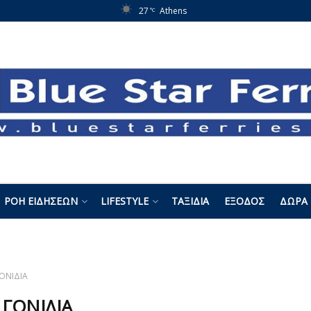
27
Athens
°C
ΡΟΉ ΕΙΔΉΣΕΩΝ
LIFESTYLE
ΤΑΞΊΔΙΑ
ΈΞΟΔΟΣ
ΔΏΡΑ 
ΟΝΙΔΙΑ
:
ΓΟΝΙΔΙΑ