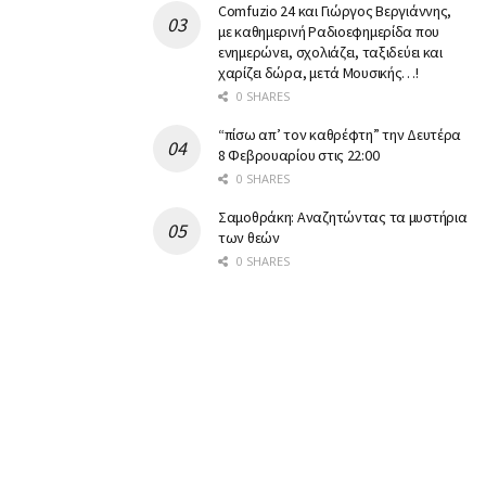
Comfuzio 24 και Γιώργος Βεργιάννης,
με καθημερινή Ραδιοεφημερίδα που
ενημερώνει, σχολιάζει, ταξιδεύει και
χαρίζει δώρα, μετά Μουσικής…!
0 SHARES
“πίσω απ’ τον καθρέφτη” την Δευτέρα
8 Φεβρουαρίου στις 22:00
0 SHARES
Σαμοθράκη: Αναζητώντας τα μυστήρια
των θεών
0 SHARES