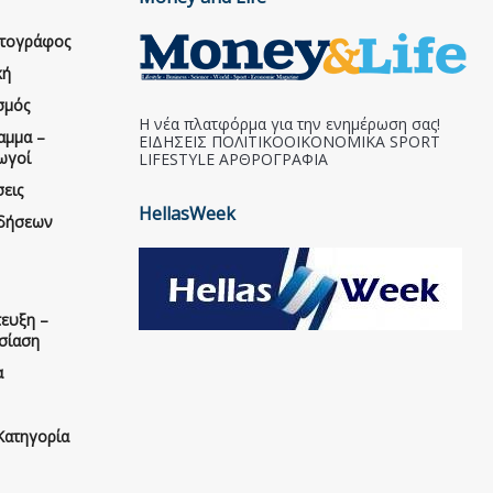
ατογράφος
κή
σμός
Η νέα πλατφόρμα για την ενημέρωση σας!
αμμα –
ΕΙΔΗΣΕΙΣ ΠΟΛΙΤΙΚΟΟΙΚΟΝΟΜΙΚΑ SPORT
ωγοί
LIFESTYLE ΑΡΘΡΟΓΡΑΦΙΑ
εις
HellasWeek
ιδήσεων
ευξη –
σίαση
α
Κατηγορία