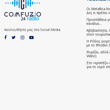
Οι Metallica l
Δες τι πρέπει 
Προσπάθεια γ
κανάλια…
Ακολουθήστε μας στα Social Media
Αβεβαιότητα, 
στον τουριστι
Η Ρόδος γιορτ
με το Rhodes S
Θυμίζει, αλλά 
Video)
Στο «τραπέζι» 
για το νερό σ