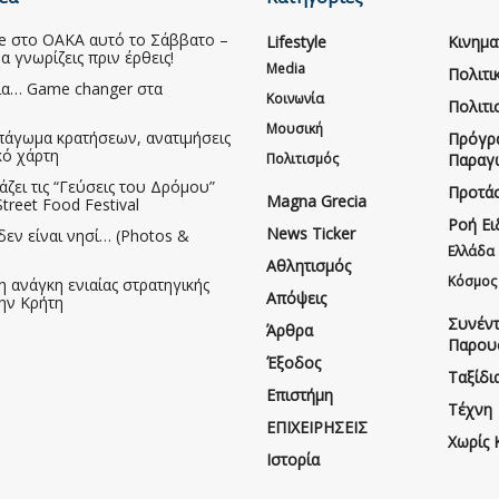
ive στο ΟΑΚΑ αυτό το Σάββατο –
Lifestyle
Κινημ
να γνωρίζεις πριν έρθεις!
Media
Πολιτι
ια… Game changer στα
Κοινωνία
Πολιτι
Μουσική
πάγωμα κρατήσεων, ανατιμήσεις
Πρόγρ
κό χάρτη
Πολιτισμός
Παραγ
άζει τις “Γεύσεις του Δρόμου”
Προτάσ
Magna Grecia
treet Food Festival
Ροή Ε
News Ticker
δεν είναι νησί… (Photos &
Ελλάδα
Αθλητισμός
Κόσμος
η ανάγκη ενιαίας στρατηγικής
Απόψεις
την Κρήτη
Συνέντ
Άρθρα
Παρου
Έξοδος
Ταξίδι
Επιστήμη
Τέχνη
ΕΠΙΧΕΙΡΗΣΕΙΣ
Χωρίς 
Ιστορία