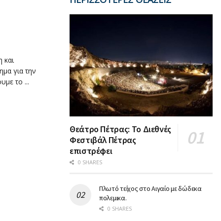
 και
μα για την
με το ...
Θεάτρο Πέτρας: Το Διεθνές
Φεστιβάλ Πέτρας
επιστρέφει
0 SHARES
Πλωτό τείχος στο Αιγαίο με δώδεκα
πολεμικα.
0 SHARES