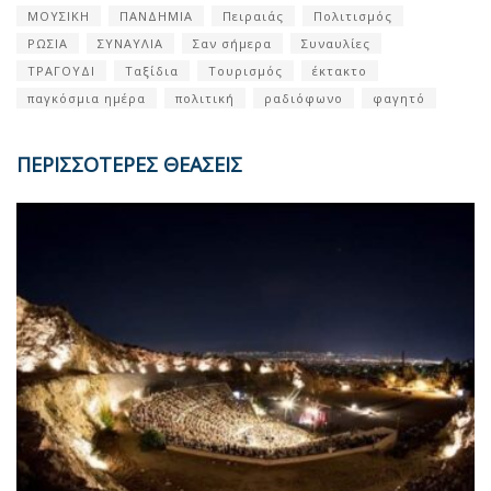
ΜΟΥΣΙΚΗ
ΠΑΝΔΗΜΙΑ
Πειραιάς
Πολιτισμός
ΡΩΣΙΑ
ΣΥΝΑΥΛΙΑ
Σαν σήμερα
Συναυλίες
ΤΡΑΓΟΥΔΙ
Ταξίδια
Τουρισμός
έκτακτο
παγκόσμια ημέρα
πολιτική
ραδιόφωνο
φαγητό
ΠΕΡΙΣΣΟΤΕΡΕΣ ΘΕΑΣΕΙΣ