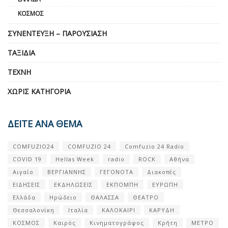
ΚΌΣΜΟΣ
ΣΥΝΈΝΤΕΥΞΗ – ΠΑΡΟΥΣΊΑΣΗ
ΤΑΞΊΔΙΑ
ΤΈΧΝΗ
ΧΩΡΊΣ ΚΑΤΗΓΟΡΊΑ
ΔΕΙΤΕ ΑΝΑ ΘΕΜΑ
COMFUZIO24
COMFUZIO 24
Comfuzio 24 Radio
COVID 19
Hellas Week
radio
ROCK
Αθήνα
Αιγαίο
ΒΕΡΓΙΑΝΝΗΣ
ΓΕΓΟΝΟΤΑ
Διακοπές
ΕΙΔΗΣΕΙΣ
ΕΚΔΗΛΩΣΕΙΣ
ΕΚΠΟΜΠΗ
ΕΥΡΩΠΗ
Ελλάδα
Ηρώδειο
ΘΑΛΑΣΣΑ
ΘΕΑΤΡΟ
Θεσσαλονίκη
Ιταλία
ΚΑΛΟΚΑΙΡΙ
ΚΑΡΥΔΗ
ΚΟΣΜΟΣ
Καιρός
Κινηματογράφος
Κρήτη
ΜΕΤΡΟ