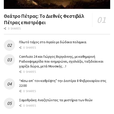
Θεάτρο Πέτρας: Το Διεθνές Φεστιβάλ
Πέτρας επιστρέφει
0 SHARES
Πλωτό τείχος στο Αιγαίο με δώδεκα πολεμικα.
0 SHARES
Comfuzio 24 και Γιώργος Βεργιάννης, με καθημερινή
Ραδιοεφημερίδα που ενημερώνει, σχολιάζει, ταξιδεύει και
χαρίζει δώρα, μετά Μουσικής…!
0 SHARES
“πίσω απ’ τον καθρέφτη” την Δευτέρα 8 Φεβρουαρίου στις
22:00
0 SHARES
Σαμοθράκη: Αναζητώντας τα μυστήρια των θεών
0 SHARES