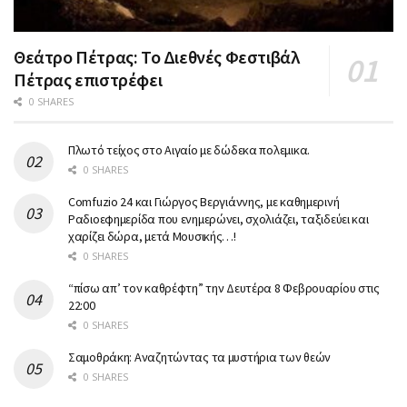
Θεάτρο Πέτρας: Το Διεθνές Φεστιβάλ
Πέτρας επιστρέφει
0 SHARES
Πλωτό τείχος στο Αιγαίο με δώδεκα πολεμικα.
0 SHARES
Comfuzio 24 και Γιώργος Βεργιάννης, με καθημερινή
Ραδιοεφημερίδα που ενημερώνει, σχολιάζει, ταξιδεύει και
χαρίζει δώρα, μετά Μουσικής…!
0 SHARES
“πίσω απ’ τον καθρέφτη” την Δευτέρα 8 Φεβρουαρίου στις
22:00
0 SHARES
Σαμοθράκη: Αναζητώντας τα μυστήρια των θεών
0 SHARES