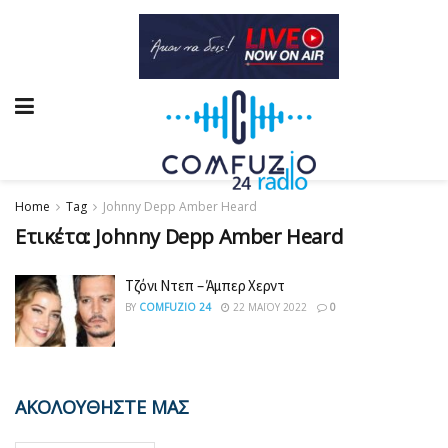
Home
Tag
Johnny Depp Amber Heard
Ετικέτα:
Johnny Depp Amber Heard
Τζόνι Ντεπ – Άμπερ Χερντ
BY
COMFUZIO 24
22 ΜΑΪ́ΟΥ 2022
0
ΑΚΟΛΟΥΘΗΣΤΕ ΜΑΣ