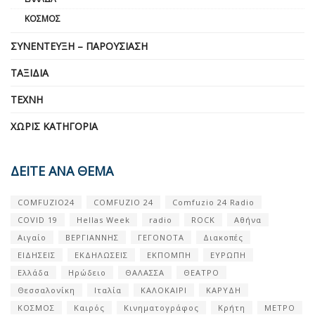
ΚΌΣΜΟΣ
ΣΥΝΈΝΤΕΥΞΗ – ΠΑΡΟΥΣΊΑΣΗ
ΤΑΞΊΔΙΑ
ΤΈΧΝΗ
ΧΩΡΊΣ ΚΑΤΗΓΟΡΊΑ
ΔΕΙΤΕ ΑΝΑ ΘΕΜΑ
COMFUZIO24
COMFUZIO 24
Comfuzio 24 Radio
COVID 19
Hellas Week
radio
ROCK
Αθήνα
Αιγαίο
ΒΕΡΓΙΑΝΝΗΣ
ΓΕΓΟΝΟΤΑ
Διακοπές
ΕΙΔΗΣΕΙΣ
ΕΚΔΗΛΩΣΕΙΣ
ΕΚΠΟΜΠΗ
ΕΥΡΩΠΗ
Ελλάδα
Ηρώδειο
ΘΑΛΑΣΣΑ
ΘΕΑΤΡΟ
Θεσσαλονίκη
Ιταλία
ΚΑΛΟΚΑΙΡΙ
ΚΑΡΥΔΗ
ΚΟΣΜΟΣ
Καιρός
Κινηματογράφος
Κρήτη
ΜΕΤΡΟ