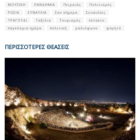
ΜΟΥΣΙΚΗ
ΠΑΝΔΗΜΙΑ
Πειραιάς
Πολιτισμός
ΡΩΣΙΑ
ΣΥΝΑΥΛΙΑ
Σαν σήμερα
Συναυλίες
ΤΡΑΓΟΥΔΙ
Ταξίδια
Τουρισμός
έκτακτο
παγκόσμια ημέρα
πολιτική
ραδιόφωνο
φαγητό
ΠΕΡΙΣΣΟΤΕΡΕΣ ΘΕΑΣΕΙΣ