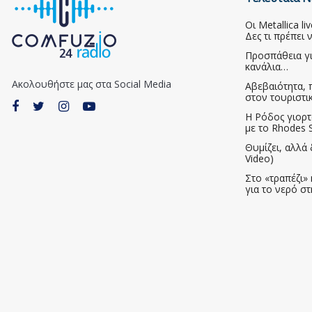
Οι Metallica l
Δες τι πρέπει 
Προσπάθεια γ
κανάλια…
Ακολουθήστε μας στα Social Media
Αβεβαιότητα, 
στον τουριστι
Η Ρόδος γιορτ
με το Rhodes S
Θυμίζει, αλλά 
Video)
Στο «τραπέζι» 
για το νερό σ