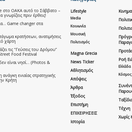
ive στο ΟΑΚΑ αυτό το Σάββατο –
Lifestyle
Κινημ
να γνωρίζεις πριν έρθεις!
Media
Πολιτι
ια… Game changer στα
Κοινωνία
Πολιτι
Μουσική
πάγωμα κρατήσεων, ανατιμήσεις
Πρόγρ
κό χάρτη
Πολιτισμός
Παραγ
άζει τις “Γεύσεις του Δρόμου”
Προτάσ
Magna Grecia
treet Food Festival
Ροή Ε
News Ticker
δεν είναι νησί… (Photos &
Ελλάδα
Αθλητισμός
Κόσμος
η ανάγκη ενιαίας στρατηγικής
Απόψεις
την Κρήτη
Συνέντ
Άρθρα
Παρου
Έξοδος
Ταξίδι
Επιστήμη
Τέχνη
ΕΠΙΧΕΙΡΗΣΕΙΣ
Χωρίς 
Ιστορία