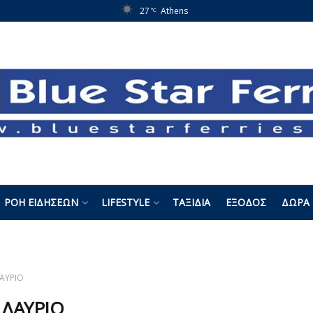
27
Athens
°C
ΡΟΉ ΕΙΔΉΣΕΩΝ
LIFESTYLE
ΤΑΞΊΔΙΑ
ΈΞΟΔΟΣ
ΔΏΡΑ 
ΑΥΡΙΟ
:
ΛΑΥΡΙΟ