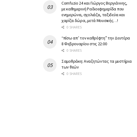
Comfuzio 24 και Γιώργος Βεργιάννης,
με καθημερινή Ραδιοεφημερίδα που
ενημερώνει, σχολιάζει, ταξιδεύει και
χαρίζει δώρα, μετά Μουσικής…!
0 SHARES
“πίσω απ’ τον καθρέφτη” την Δευτέρα
8 Φεβρουαρίου στις 22:00
0 SHARES
Σαμοθράκη: Αναζητώντας τα μυστήρια
των θεών
0 SHARES