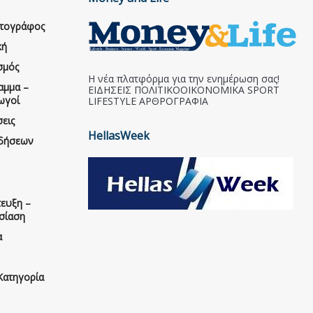
ατογράφος
κή
σμός
Η νέα πλατφόρμα για την ενημέρωση σας!
αμμα –
ΕΙΔΗΣΕΙΣ ΠΟΛΙΤΙΚΟΟΙΚΟΝΟΜΙΚΑ SPORT
ωγοί
LIFESTYLE ΑΡΘΡΟΓΡΑΦΙΑ
εις
HellasWeek
ιδήσεων
ευξη –
σίαση
α
Κατηγορία