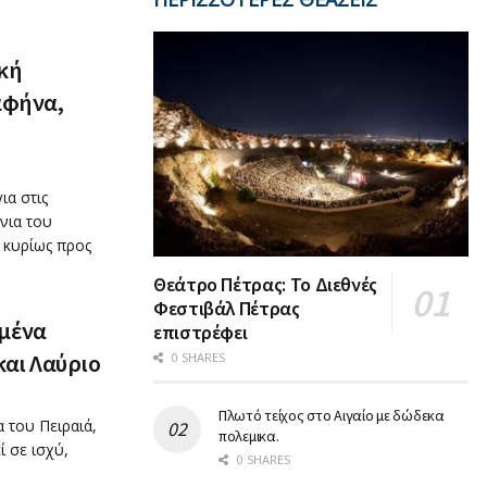
κή
αφήνα,
ια στις
νια του
, κυρίως προς
Θεάτρο Πέτρας: Το Διεθνές
Φεστιβάλ Πέτρας
εμένα
επιστρέφει
και Λαύριο
0 SHARES
Πλωτό τείχος στο Αιγαίο με δώδεκα
 του Πειραιά,
πολεμικα.
ί σε ισχύ,
0 SHARES