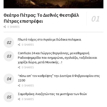
Θεάτρο Πέτρας: Το Διεθνές Φεστιβάλ
Πέτρας επιστρέφει
0 SHARES
Πλωτό τείχος στο Αιγαίο με δώδεκα πολεμικα.
0 SHARES
Comfuzio 24 και Γιώργος Βεργιάννης, με καθημερινή
Ραδιοεφημερίδα που ενημερώνει, σχολιάζει, ταξιδεύει και
χαρίζει δώρα, μετά Μουσικής…!
0 SHARES
“πίσω απ’ τον καθρέφτη” την Δευτέρα 8 Φεβρουαρίου στις
22:00
0 SHARES
Σαμοθράκη: Αναζητώντας τα μυστήρια των θεών
0 SHARES