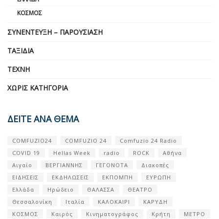
ΚΌΣΜΟΣ
ΣΥΝΈΝΤΕΥΞΗ – ΠΑΡΟΥΣΊΑΣΗ
ΤΑΞΊΔΙΑ
ΤΈΧΝΗ
ΧΩΡΊΣ ΚΑΤΗΓΟΡΊΑ
ΔΕΙΤΕ ΑΝΑ ΘΕΜΑ
COMFUZIO24
COMFUZIO 24
Comfuzio 24 Radio
COVID 19
Hellas Week
radio
ROCK
Αθήνα
Αιγαίο
ΒΕΡΓΙΑΝΝΗΣ
ΓΕΓΟΝΟΤΑ
Διακοπές
ΕΙΔΗΣΕΙΣ
ΕΚΔΗΛΩΣΕΙΣ
ΕΚΠΟΜΠΗ
ΕΥΡΩΠΗ
Ελλάδα
Ηρώδειο
ΘΑΛΑΣΣΑ
ΘΕΑΤΡΟ
Θεσσαλονίκη
Ιταλία
ΚΑΛΟΚΑΙΡΙ
ΚΑΡΥΔΗ
ΚΟΣΜΟΣ
Καιρός
Κινηματογράφος
Κρήτη
ΜΕΤΡΟ