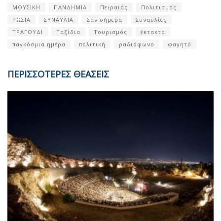
ΜΟΥΣΙΚΗ
ΠΑΝΔΗΜΙΑ
Πειραιάς
Πολιτισμός
ΡΩΣΙΑ
ΣΥΝΑΥΛΙΑ
Σαν σήμερα
Συναυλίες
ΤΡΑΓΟΥΔΙ
Ταξίδια
Τουρισμός
έκτακτο
παγκόσμια ημέρα
πολιτική
ραδιόφωνο
φαγητό
ΠΕΡΙΣΣΟΤΕΡΕΣ ΘΕΑΣΕΙΣ