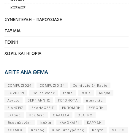
ΚΌΣΜΟΣ
ΣΥΝΈΝΤΕΥΞΗ – ΠΑΡΟΥΣΊΑΣΗ
ΤΑΞΊΔΙΑ
ΤΈΧΝΗ
ΧΩΡΊΣ ΚΑΤΗΓΟΡΊΑ
ΔΕΙΤΕ ΑΝΑ ΘΕΜΑ
COMFUZIO24
COMFUZIO 24
Comfuzio 24 Radio
COVID 19
Hellas Week
radio
ROCK
Αθήνα
Αιγαίο
ΒΕΡΓΙΑΝΝΗΣ
ΓΕΓΟΝΟΤΑ
Διακοπές
ΕΙΔΗΣΕΙΣ
ΕΚΔΗΛΩΣΕΙΣ
ΕΚΠΟΜΠΗ
ΕΥΡΩΠΗ
Ελλάδα
Ηρώδειο
ΘΑΛΑΣΣΑ
ΘΕΑΤΡΟ
Θεσσαλονίκη
Ιταλία
ΚΑΛΟΚΑΙΡΙ
ΚΑΡΥΔΗ
ΚΟΣΜΟΣ
Καιρός
Κινηματογράφος
Κρήτη
ΜΕΤΡΟ