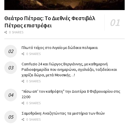
Θεάτρο Πέτρας: Το Διεθνές Φεστιβάλ
Πέτρας επιστρέφει
0 SHARES
Πλωτό τείχος στο Αιγαίο με δώδεκα πολεμικα.
0 SHARES
Comfuzio 24 και Γιώργος Βεργιάννης, με καθημερινή
Ραδιοεφημερίδα που ενημερώνει, σχολιάζει, ταξιδεύει και
χαρίζει δώρα, μετά Μουσικής…!
0 SHARES
“πίσω απ’ τον καθρέφτη” την Δευτέρα 8 Φεβρουαρίου στις
22:00
0 SHARES
Σαμοθράκη: Αναζητώντας τα μυστήρια των θεών
0 SHARES