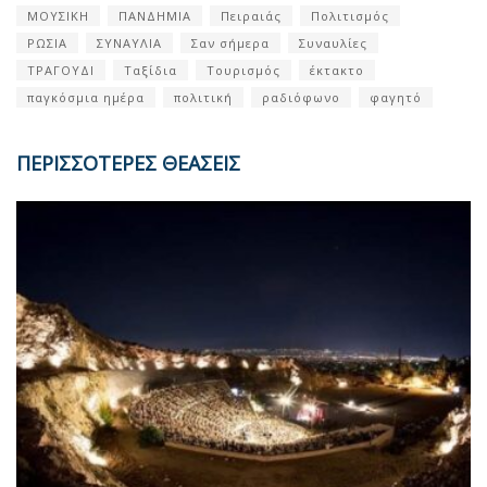
ΜΟΥΣΙΚΗ
ΠΑΝΔΗΜΙΑ
Πειραιάς
Πολιτισμός
ΡΩΣΙΑ
ΣΥΝΑΥΛΙΑ
Σαν σήμερα
Συναυλίες
ΤΡΑΓΟΥΔΙ
Ταξίδια
Τουρισμός
έκτακτο
παγκόσμια ημέρα
πολιτική
ραδιόφωνο
φαγητό
ΠΕΡΙΣΣΟΤΕΡΕΣ ΘΕΑΣΕΙΣ