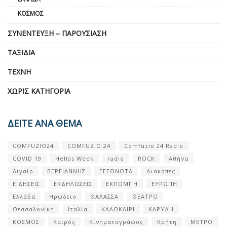
ΚΌΣΜΟΣ
ΣΥΝΈΝΤΕΥΞΗ – ΠΑΡΟΥΣΊΑΣΗ
ΤΑΞΊΔΙΑ
ΤΈΧΝΗ
ΧΩΡΊΣ ΚΑΤΗΓΟΡΊΑ
ΔΕΙΤΕ ΑΝΑ ΘΕΜΑ
COMFUZIO24
COMFUZIO 24
Comfuzio 24 Radio
COVID 19
Hellas Week
radio
ROCK
Αθήνα
Αιγαίο
ΒΕΡΓΙΑΝΝΗΣ
ΓΕΓΟΝΟΤΑ
Διακοπές
ΕΙΔΗΣΕΙΣ
ΕΚΔΗΛΩΣΕΙΣ
ΕΚΠΟΜΠΗ
ΕΥΡΩΠΗ
Ελλάδα
Ηρώδειο
ΘΑΛΑΣΣΑ
ΘΕΑΤΡΟ
Θεσσαλονίκη
Ιταλία
ΚΑΛΟΚΑΙΡΙ
ΚΑΡΥΔΗ
ΚΟΣΜΟΣ
Καιρός
Κινηματογράφος
Κρήτη
ΜΕΤΡΟ