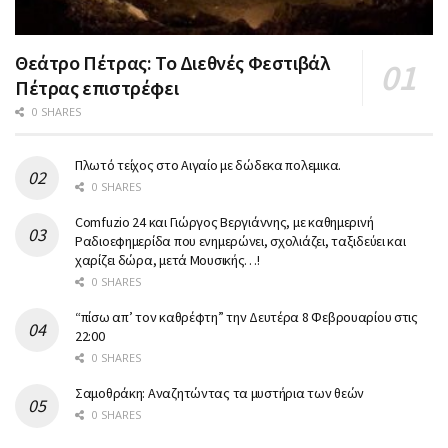
Θεάτρο Πέτρας: Το Διεθνές Φεστιβάλ
Πέτρας επιστρέφει
0 SHARES
Πλωτό τείχος στο Αιγαίο με δώδεκα πολεμικα.
0 SHARES
Comfuzio 24 και Γιώργος Βεργιάννης, με καθημερινή
Ραδιοεφημερίδα που ενημερώνει, σχολιάζει, ταξιδεύει και
χαρίζει δώρα, μετά Μουσικής…!
0 SHARES
“πίσω απ’ τον καθρέφτη” την Δευτέρα 8 Φεβρουαρίου στις
22:00
0 SHARES
Σαμοθράκη: Αναζητώντας τα μυστήρια των θεών
0 SHARES