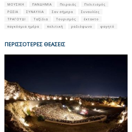
ΜΟΥΣΙΚΗ
ΠΑΝΔΗΜΙΑ
Πειραιάς
Πολιτισμός
ΡΩΣΙΑ
ΣΥΝΑΥΛΙΑ
Σαν σήμερα
Συναυλίες
ΤΡΑΓΟΥΔΙ
Ταξίδια
Τουρισμός
έκτακτο
παγκόσμια ημέρα
πολιτική
ραδιόφωνο
φαγητό
ΠΕΡΙΣΣΟΤΕΡΕΣ ΘΕΑΣΕΙΣ