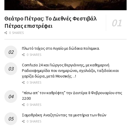
Θεάτρο Πέτρας: Το Διεθνές Φεστιβάλ
Πέτρας επιστρέφει
0 SHARES
Πλωτό τείχος στο Αιγαίο με δώδεκα πολεμικα.
0 SHARES
Comfuzio 24 και Γιώργος Βεργιάννης, με καθημερινή
Ραδιοεφημερίδα που ενημερώνει, σχολιάζει, ταξιδεύει και
χαρίζει δώρα, μετά Μουσικής…!
0 SHARES
“πίσω απ’ τον καθρέφτη” την Δευτέρα 8 Φεβρουαρίου στις
22:00
0 SHARES
Σαμοθράκη: Αναζητώντας τα μυστήρια των θεών
0 SHARES