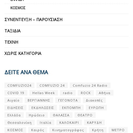
ΚΌΣΜΟΣ
ΣΥΝΈΝΤΕΥΞΗ – ΠΑΡΟΥΣΊΑΣΗ
ΤΑΞΊΔΙΑ
ΤΈΧΝΗ
ΧΩΡΊΣ ΚΑΤΗΓΟΡΊΑ
ΔΕΙΤΕ ΑΝΑ ΘΕΜΑ
COMFUZIO24
COMFUZIO 24
Comfuzio 24 Radio
COVID 19
Hellas Week
radio
ROCK
Αθήνα
Αιγαίο
ΒΕΡΓΙΑΝΝΗΣ
ΓΕΓΟΝΟΤΑ
Διακοπές
ΕΙΔΗΣΕΙΣ
ΕΚΔΗΛΩΣΕΙΣ
ΕΚΠΟΜΠΗ
ΕΥΡΩΠΗ
Ελλάδα
Ηρώδειο
ΘΑΛΑΣΣΑ
ΘΕΑΤΡΟ
Θεσσαλονίκη
Ιταλία
ΚΑΛΟΚΑΙΡΙ
ΚΑΡΥΔΗ
ΚΟΣΜΟΣ
Καιρός
Κινηματογράφος
Κρήτη
ΜΕΤΡΟ