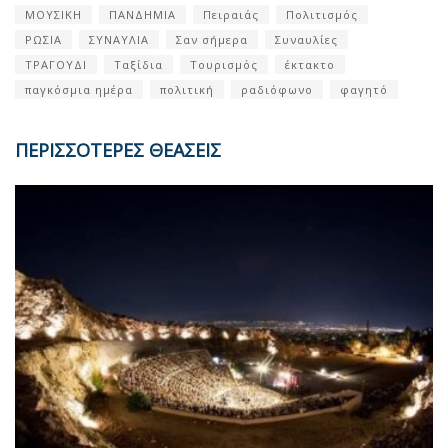
ΜΟΥΣΙΚΗ
ΠΑΝΔΗΜΙΑ
Πειραιάς
Πολιτισμός
ΡΩΣΙΑ
ΣΥΝΑΥΛΙΑ
Σαν σήμερα
Συναυλίες
ΤΡΑΓΟΥΔΙ
Ταξίδια
Τουρισμός
έκτακτο
παγκόσμια ημέρα
πολιτική
ραδιόφωνο
φαγητό
ΠΕΡΙΣΣΟΤΕΡΕΣ ΘΕΑΣΕΙΣ