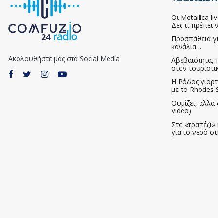
Οι Metallica l
Δες τι πρέπει 
Προσπάθεια γ
κανάλια…
Ακολουθήστε μας στα Social Media
Αβεβαιότητα, 
στον τουριστι
Η Ρόδος γιορτ
με το Rhodes S
Θυμίζει, αλλά 
Video)
Στο «τραπέζι» 
για το νερό σ