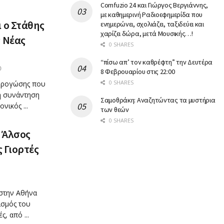
Comfuzio 24 και Γιώργος Βεργιάννης,
με καθημερινή Ραδιοεφημερίδα που
 ο Στάθης
ενημερώνει, σχολιάζει, ταξιδεύει και
χαρίζει δώρα, μετά Μουσικής…!
ς Νέας
0 SHARES
“πίσω απ’ τον καθρέφτη” την Δευτέρα
0
8 Φεβρουαρίου στις 22:00
0 SHARES
 Δρογώσης που
ή συνάντηση
Σαμοθράκη: Αναζητώντας τα μυστήρια
νικός ...
των θεών
0 SHARES
 Άλσος
ς Γιορτές
στην Αθήνα
ισμός του
, από ...