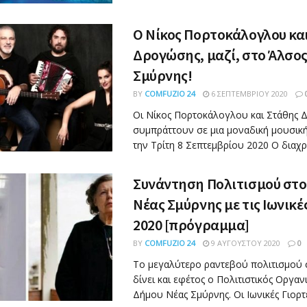
Ο Νίκος Πορτοκάλογλου και
Δρογώσης, μαζί, στο Άλσο
Σμύρνης!
BY
COMFUZIO 24
6 ΣΕΠΤΕΜΒΡΊΟΥ 2020
Οι Νίκος Πορτοκάλογλου και Στάθης
συμπράττουν σε μια μοναδική μουσικ
την Τρίτη 8 Σεπτεμβρίου 2020 Ο διαχρο
Συνάντηση Πολιτισμού στο
Νέας Σμύρνης με τις Ιωνικέ
2020 [πρόγραμμα]
BY
COMFUZIO 24
9 ΑΥΓΟΎΣΤΟΥ 2020
0
Το μεγαλύτερο ραντεβού πολιτισμού 
δίνει και εφέτος ο Πολιτιστικός Οργαν
Δήμου Νέας Σμύρνης. Οι Ιωνικές Γιορτές