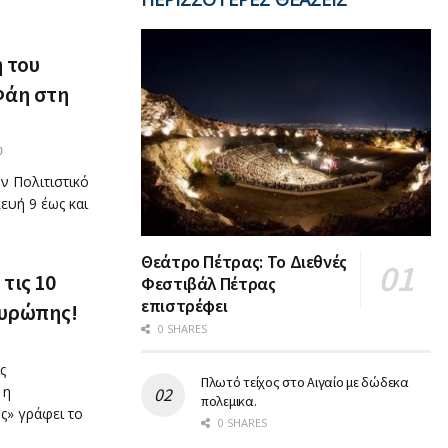
η του
Φάη στη
0
ν Πολιτιστικό
ευή 9 έως και
Θεάτρο Πέτρας: Το Διεθνές
τις 10
Φεστιβάλ Πέτρας
επιστρέφει
Ευρώπης!
0 SHARES
ς
Πλωτό τείχος στο Αιγαίο με δώδεκα
 η
πολεμικα.
ς» γράφει το
0 SHARES