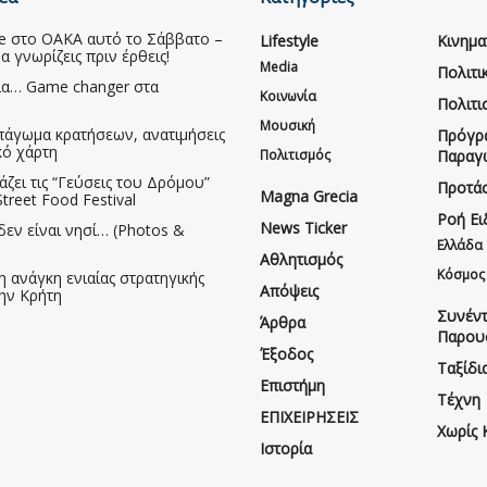
ive στο ΟΑΚΑ αυτό το Σάββατο –
Lifestyle
Κινημ
να γνωρίζεις πριν έρθεις!
Media
Πολιτι
ια… Game changer στα
Κοινωνία
Πολιτι
Μουσική
πάγωμα κρατήσεων, ανατιμήσεις
Πρόγρ
κό χάρτη
Πολιτισμός
Παραγ
άζει τις “Γεύσεις του Δρόμου”
Προτάσ
Magna Grecia
treet Food Festival
Ροή Ε
News Ticker
δεν είναι νησί… (Photos &
Ελλάδα
Αθλητισμός
Κόσμος
η ανάγκη ενιαίας στρατηγικής
Απόψεις
την Κρήτη
Συνέντ
Άρθρα
Παρου
Έξοδος
Ταξίδι
Επιστήμη
Τέχνη
ΕΠΙΧΕΙΡΗΣΕΙΣ
Χωρίς 
Ιστορία