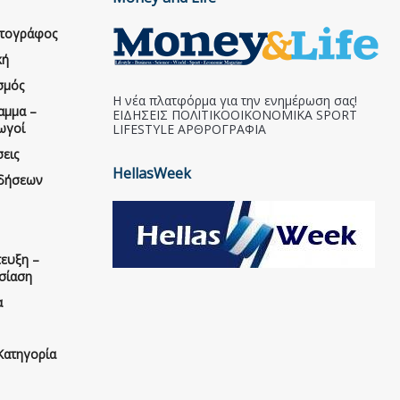
ατογράφος
κή
σμός
Η νέα πλατφόρμα για την ενημέρωση σας!
αμμα –
ΕΙΔΗΣΕΙΣ ΠΟΛΙΤΙΚΟΟΙΚΟΝΟΜΙΚΑ SPORT
ωγοί
LIFESTYLE ΑΡΘΡΟΓΡΑΦΙΑ
εις
HellasWeek
ιδήσεων
ευξη –
σίαση
α
Κατηγορία