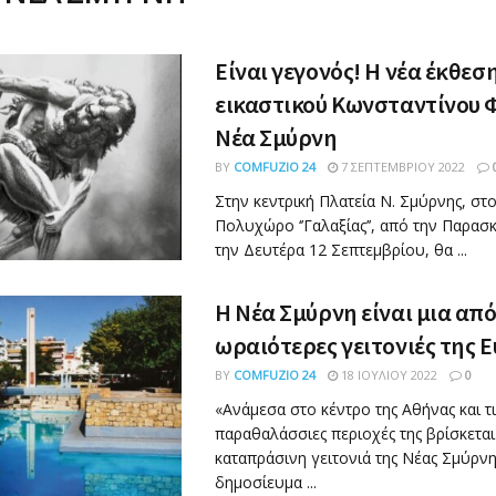
Είναι γεγονός! Η νέα έκθεσ
εικαστικού Κωνσταντίνου 
Νέα Σμύρνη
BY
COMFUZIO 24
7 ΣΕΠΤΕΜΒΡΊΟΥ 2022
Στην κεντρική Πλατεία Ν. Σμύρνης, στο
Πολυχώρο ‘’Γαλαξίας’’, από την Παρασκ
την Δευτέρα 12 Σεπτεμβρίου, θα ...
Η Νέα Σμύρνη είναι μια από 
ωραιότερες γειτονιές της 
BY
COMFUZIO 24
18 ΙΟΥΛΊΟΥ 2022
0
«Ανάμεσα στο κέντρο της Αθήνας και τι
παραθαλάσσιες περιοχές της βρίσκεται
καταπράσινη γειτονιά της Νέας Σμύρνη
δημοσίευμα ...