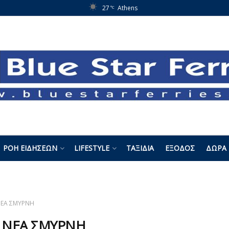
27
Athens
°C
ΡΟΉ ΕΙΔΉΣΕΩΝ
LIFESTYLE
ΤΑΞΊΔΙΑ
ΈΞΟΔΟΣ
ΔΏΡΑ 
ΕΑ ΣΜΥΡΝΗ
:
ΝΕΑ ΣΜΥΡΝΗ