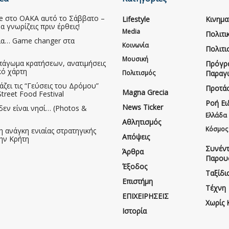
ive στο ΟΑΚΑ αυτό το Σάββατο –
Lifestyle
Κινημ
να γνωρίζεις πριν έρθεις!
Media
Πολιτι
ια… Game changer στα
Κοινωνία
Πολιτι
Μουσική
πάγωμα κρατήσεων, ανατιμήσεις
Πρόγρ
κό χάρτη
Πολιτισμός
Παραγ
άζει τις “Γεύσεις του Δρόμου”
Προτάσ
Magna Grecia
treet Food Festival
Ροή Ε
News Ticker
δεν είναι νησί… (Photos &
Ελλάδα
Αθλητισμός
Κόσμος
η ανάγκη ενιαίας στρατηγικής
Απόψεις
την Κρήτη
Συνέντ
Άρθρα
Παρου
Έξοδος
Ταξίδι
Επιστήμη
Τέχνη
ΕΠΙΧΕΙΡΗΣΕΙΣ
Χωρίς 
Ιστορία