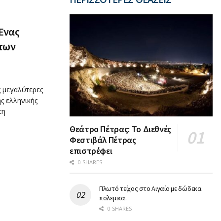
Ένας
των
ς μεγαλύτερες
ς ελληνικής
τη
Θεάτρο Πέτρας: Το Διεθνές
Φεστιβάλ Πέτρας
επιστρέφει
0 SHARES
Πλωτό τείχος στο Αιγαίο με δώδεκα
πολεμικα.
0 SHARES