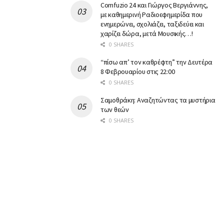
Comfuzio 24 και Γιώργος Βεργιάννης,
με καθημερινή Ραδιοεφημερίδα που
ενημερώνει, σχολιάζει, ταξιδεύει και
χαρίζει δώρα, μετά Μουσικής…!
0 SHARES
“πίσω απ’ τον καθρέφτη” την Δευτέρα
8 Φεβρουαρίου στις 22:00
0 SHARES
Σαμοθράκη: Αναζητώντας τα μυστήρια
των θεών
0 SHARES