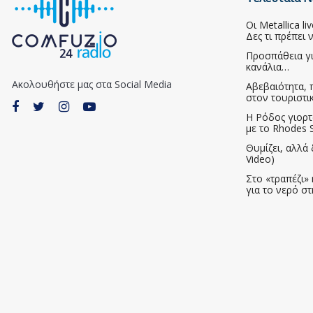
Οι Metallica l
Δες τι πρέπει 
Προσπάθεια γ
κανάλια…
Ακολουθήστε μας στα Social Media
Αβεβαιότητα, 
στον τουριστι
Η Ρόδος γιορτ
με το Rhodes S
Θυμίζει, αλλά 
Video)
Στο «τραπέζι» 
για το νερό σ