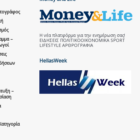
ατογράφος
κή
σμός
Η νέα πλατφόρμα για την ενημέρωση σας!
αμμα –
ΕΙΔΗΣΕΙΣ ΠΟΛΙΤΙΚΟΟΙΚΟΝΟΜΙΚΑ SPORT
ωγοί
LIFESTYLE ΑΡΘΡΟΓΡΑΦΙΑ
εις
HellasWeek
ιδήσεων
ευξη –
σίαση
α
Κατηγορία