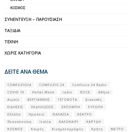
ΚΌΣΜΟΣ
ΣΥΝΈΝΤΕΥΞΗ – ΠΑΡΟΥΣΊΑΣΗ
ΤΑΞΊΔΙΑ
ΤΈΧΝΗ
ΧΩΡΊΣ ΚΑΤΗΓΟΡΊΑ
ΔΕΙΤΕ ΑΝΑ ΘΕΜΑ
COMFUZIO24
COMFUZIO 24
Comfuzio 24 Radio
COVID 19
Hellas Week
radio
ROCK
Αθήνα
Αιγαίο
ΒΕΡΓΙΑΝΝΗΣ
ΓΕΓΟΝΟΤΑ
Διακοπές
ΕΙΔΗΣΕΙΣ
ΕΚΔΗΛΩΣΕΙΣ
ΕΚΠΟΜΠΗ
ΕΥΡΩΠΗ
Ελλάδα
Ηρώδειο
ΘΑΛΑΣΣΑ
ΘΕΑΤΡΟ
Θεσσαλονίκη
Ιταλία
ΚΑΛΟΚΑΙΡΙ
ΚΑΡΥΔΗ
ΚΟΣΜΟΣ
Καιρός
Κινηματογράφος
Κρήτη
ΜΕΤΡΟ