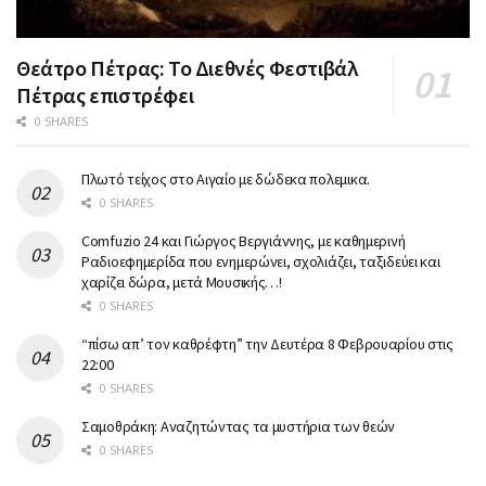
Θεάτρο Πέτρας: Το Διεθνές Φεστιβάλ
Πέτρας επιστρέφει
0 SHARES
Πλωτό τείχος στο Αιγαίο με δώδεκα πολεμικα.
0 SHARES
Comfuzio 24 και Γιώργος Βεργιάννης, με καθημερινή
Ραδιοεφημερίδα που ενημερώνει, σχολιάζει, ταξιδεύει και
χαρίζει δώρα, μετά Μουσικής…!
0 SHARES
“πίσω απ’ τον καθρέφτη” την Δευτέρα 8 Φεβρουαρίου στις
22:00
0 SHARES
Σαμοθράκη: Αναζητώντας τα μυστήρια των θεών
0 SHARES