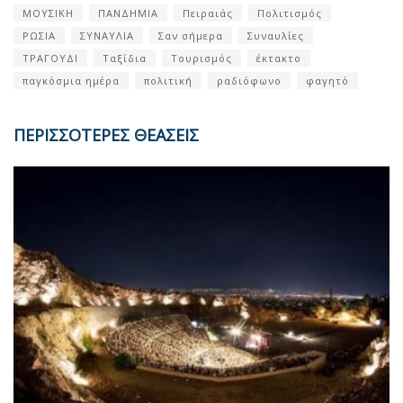
ΜΟΥΣΙΚΗ
ΠΑΝΔΗΜΙΑ
Πειραιάς
Πολιτισμός
ΡΩΣΙΑ
ΣΥΝΑΥΛΙΑ
Σαν σήμερα
Συναυλίες
ΤΡΑΓΟΥΔΙ
Ταξίδια
Τουρισμός
έκτακτο
παγκόσμια ημέρα
πολιτική
ραδιόφωνο
φαγητό
ΠΕΡΙΣΣΟΤΕΡΕΣ ΘΕΑΣΕΙΣ