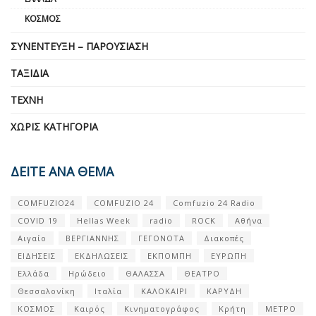
ΚΌΣΜΟΣ
ΣΥΝΈΝΤΕΥΞΗ – ΠΑΡΟΥΣΊΑΣΗ
ΤΑΞΊΔΙΑ
ΤΈΧΝΗ
ΧΩΡΊΣ ΚΑΤΗΓΟΡΊΑ
ΔΕΙΤΕ ΑΝΑ ΘΕΜΑ
COMFUZIO24
COMFUZIO 24
Comfuzio 24 Radio
COVID 19
Hellas Week
radio
ROCK
Αθήνα
Αιγαίο
ΒΕΡΓΙΑΝΝΗΣ
ΓΕΓΟΝΟΤΑ
Διακοπές
ΕΙΔΗΣΕΙΣ
ΕΚΔΗΛΩΣΕΙΣ
ΕΚΠΟΜΠΗ
ΕΥΡΩΠΗ
Ελλάδα
Ηρώδειο
ΘΑΛΑΣΣΑ
ΘΕΑΤΡΟ
Θεσσαλονίκη
Ιταλία
ΚΑΛΟΚΑΙΡΙ
ΚΑΡΥΔΗ
ΚΟΣΜΟΣ
Καιρός
Κινηματογράφος
Κρήτη
ΜΕΤΡΟ