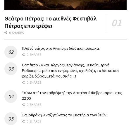
Θεάτρο Πέτρας: Το Διεθνές Φεστιβάλ
Πέτρας επιστρέφει
0 SHARES
Πλωτό τείχος στο Αιγαίο με δώδεκα πολεμικα.
0 SHARES
Comfuzio 24 και Γιώργος Βεργιάννης, με καθημερινή
Ραδιοεφημερίδα που ενημερώνει, σχολιάζει, ταξιδεύει και
χαρίζει δώρα, μετά Μουσικής…!
0 SHARES
“πίσω απ’ τον καθρέφτη” την Δευτέρα 8 Φεβρουαρίου στις
22:00
0 SHARES
Σαμοθράκη: Αναζητώντας τα μυστήρια των θεών
0 SHARES