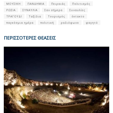
ΜΟΥΣΙΚΗ
ΠΑΝΔΗΜΙΑ
Πειραιάς
Πολιτισμός
ΡΩΣΙΑ
ΣΥΝΑΥΛΙΑ
Σαν σήμερα
Συναυλίες
ΤΡΑΓΟΥΔΙ
Ταξίδια
Τουρισμός
έκτακτο
παγκόσμια ημέρα
πολιτική
ραδιόφωνο
φαγητό
ΠΕΡΙΣΣΟΤΕΡΕΣ ΘΕΑΣΕΙΣ