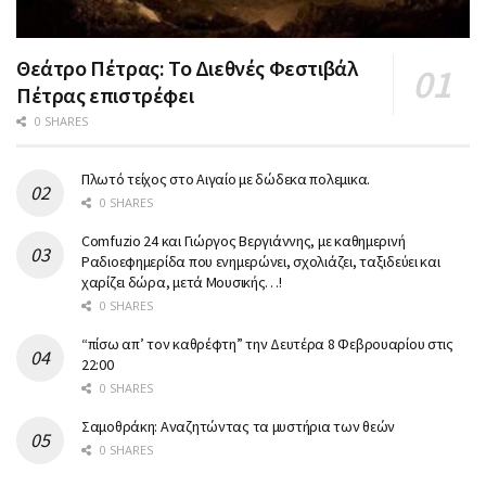
Θεάτρο Πέτρας: Το Διεθνές Φεστιβάλ
Πέτρας επιστρέφει
0 SHARES
Πλωτό τείχος στο Αιγαίο με δώδεκα πολεμικα.
0 SHARES
Comfuzio 24 και Γιώργος Βεργιάννης, με καθημερινή
Ραδιοεφημερίδα που ενημερώνει, σχολιάζει, ταξιδεύει και
χαρίζει δώρα, μετά Μουσικής…!
0 SHARES
“πίσω απ’ τον καθρέφτη” την Δευτέρα 8 Φεβρουαρίου στις
22:00
0 SHARES
Σαμοθράκη: Αναζητώντας τα μυστήρια των θεών
0 SHARES