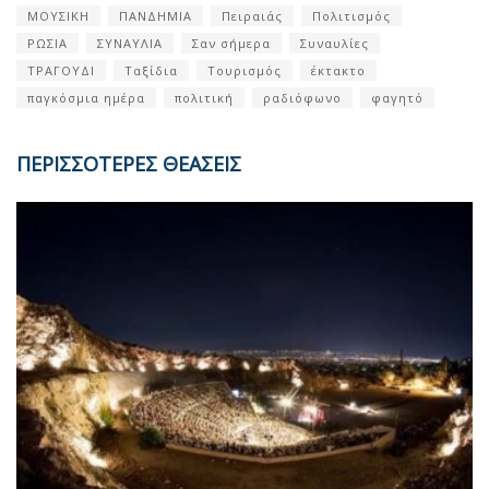
ΜΟΥΣΙΚΗ
ΠΑΝΔΗΜΙΑ
Πειραιάς
Πολιτισμός
ΡΩΣΙΑ
ΣΥΝΑΥΛΙΑ
Σαν σήμερα
Συναυλίες
ΤΡΑΓΟΥΔΙ
Ταξίδια
Τουρισμός
έκτακτο
παγκόσμια ημέρα
πολιτική
ραδιόφωνο
φαγητό
ΠΕΡΙΣΣΟΤΕΡΕΣ ΘΕΑΣΕΙΣ