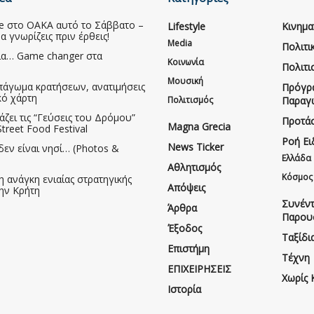
ive στο ΟΑΚΑ αυτό το Σάββατο –
Lifestyle
Κινημ
να γνωρίζεις πριν έρθεις!
Media
Πολιτι
ια… Game changer στα
Κοινωνία
Πολιτι
Μουσική
πάγωμα κρατήσεων, ανατιμήσεις
Πρόγρ
κό χάρτη
Πολιτισμός
Παραγ
άζει τις “Γεύσεις του Δρόμου”
Προτάσ
Magna Grecia
treet Food Festival
Ροή Ε
News Ticker
δεν είναι νησί… (Photos &
Ελλάδα
Αθλητισμός
Κόσμος
η ανάγκη ενιαίας στρατηγικής
Απόψεις
την Κρήτη
Συνέντ
Άρθρα
Παρου
Έξοδος
Ταξίδι
Επιστήμη
Τέχνη
ΕΠΙΧΕΙΡΗΣΕΙΣ
Χωρίς 
Ιστορία