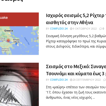
Ισχυρός σεισμός 5,2 Ρίχτερ
αισθητός στην Αθήνα
BY
COMFUZIO 24
9 ΟΚΤΩΒΡΊΟΥ 2022
0
Σεισμική δόνηση μεγέθους 5,2 βαθμών
Ρίχτερ καταγράφηκε το πρωί της Κυριακ
στους Δελφούς. Ειδικότερα, και σύμφων
Σεισμός στο Μεξικό: Συναγ
Τσουνάμι και κύματα έως 3
BY
COMFUZIO 24
20 ΣΕΠΤΕΜΒΡΊΟΥ 2022
Στη «μαύρη» επέτειο των σεισμών του 
'17, όπου έχασαν τη ζωή τους εκατοντ
άνθρωποι, ένας νέος ισχυρός ...