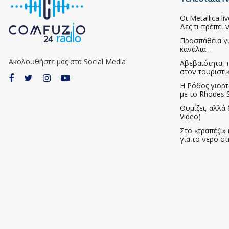
Οι Metallica l
Δες τι πρέπει 
Προσπάθεια γ
κανάλια…
Ακολουθήστε μας στα Social Media
Αβεβαιότητα, 
στον τουριστι
Η Ρόδος γιορτ
με το Rhodes S
Θυμίζει, αλλά 
Video)
Στο «τραπέζι» 
για το νερό σ