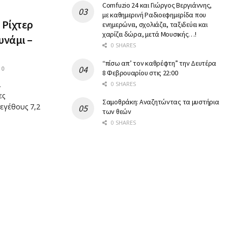
Comfuzio 24 και Γιώργος Βεργιάννης,
με καθημερινή Ραδιοεφημερίδα που
 Ρίχτερ
ενημερώνει, σχολιάζει, ταξιδεύει και
χαρίζει δώρα, μετά Μουσικής…!
υνάμι –
0 SHARES
“πίσω απ’ τον καθρέφτη” την Δευτέρα
0
8 Φεβρουαρίου στις 22:00
ι
0 SHARES
ες
Σαμοθράκη: Αναζητώντας τα μυστήρια
εγέθους 7,2
των θεών
0 SHARES