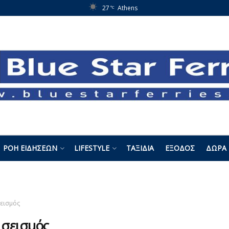
27
Athens
°C
ΡΟΉ ΕΙΔΉΣΕΩΝ
LIFESTYLE
ΤΑΞΊΔΙΑ
ΈΞΟΔΟΣ
ΔΏΡΑ 
εισμός
:
σεισμός