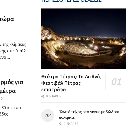
 τώρα
 της κλίμακας
ής στις 01:02
α ...
Θεάτρο Πέτρας: Το Διεθνές
ερμός για
Φεστιβάλ Πέτρας
επιστρέφει
 μέτρα
0 SHARES
0
'85 και του
Πλωτό τείχος στο Αιγαίο με δώδεκα
άδες
πολεμικα.
0 SHARES