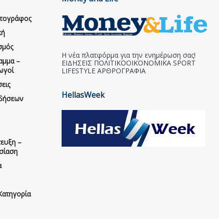
ατογράφος
κή
σμός
Η νέα πλατφόρμα για την ενημέρωση σας!
αμμα –
ΕΙΔΗΣΕΙΣ ΠΟΛΙΤΙΚΟΟΙΚΟΝΟΜΙΚΑ SPORT
ωγοί
LIFESTYLE ΑΡΘΡΟΓΡΑΦΙΑ
εις
HellasWeek
ιδήσεων
ευξη –
σίαση
α
Κατηγορία