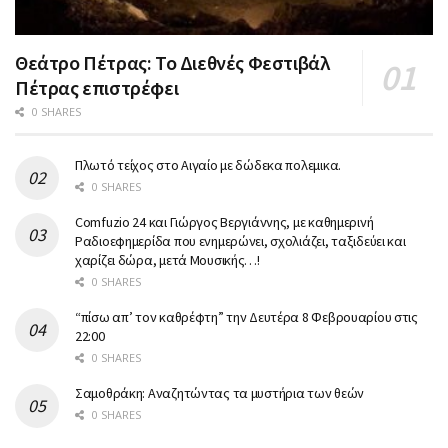
Θεάτρο Πέτρας: Το Διεθνές Φεστιβάλ
Πέτρας επιστρέφει
0 SHARES
Πλωτό τείχος στο Αιγαίο με δώδεκα πολεμικα.
0 SHARES
Comfuzio 24 και Γιώργος Βεργιάννης, με καθημερινή
Ραδιοεφημερίδα που ενημερώνει, σχολιάζει, ταξιδεύει και
χαρίζει δώρα, μετά Μουσικής…!
0 SHARES
“πίσω απ’ τον καθρέφτη” την Δευτέρα 8 Φεβρουαρίου στις
22:00
0 SHARES
Σαμοθράκη: Αναζητώντας τα μυστήρια των θεών
0 SHARES