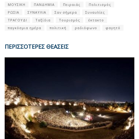
ΜΟΥΣΙΚΗ
ΠΑΝΔΗΜΙΑ
Πειραιάς
Πολιτισμός
ΡΩΣΙΑ
ΣΥΝΑΥΛΙΑ
Σαν σήμερα
Συναυλίες
ΤΡΑΓΟΥΔΙ
Ταξίδια
Τουρισμός
έκτακτο
παγκόσμια ημέρα
πολιτική
ραδιόφωνο
φαγητό
ΠΕΡΙΣΣΟΤΕΡΕΣ ΘΕΑΣΕΙΣ