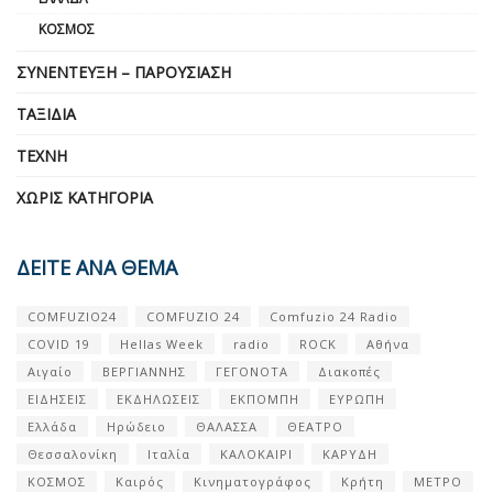
ΚΌΣΜΟΣ
ΣΥΝΈΝΤΕΥΞΗ – ΠΑΡΟΥΣΊΑΣΗ
ΤΑΞΊΔΙΑ
ΤΈΧΝΗ
ΧΩΡΊΣ ΚΑΤΗΓΟΡΊΑ
ΔΕΙΤΕ ΑΝΑ ΘΕΜΑ
COMFUZIO24
COMFUZIO 24
Comfuzio 24 Radio
COVID 19
Hellas Week
radio
ROCK
Αθήνα
Αιγαίο
ΒΕΡΓΙΑΝΝΗΣ
ΓΕΓΟΝΟΤΑ
Διακοπές
ΕΙΔΗΣΕΙΣ
ΕΚΔΗΛΩΣΕΙΣ
ΕΚΠΟΜΠΗ
ΕΥΡΩΠΗ
Ελλάδα
Ηρώδειο
ΘΑΛΑΣΣΑ
ΘΕΑΤΡΟ
Θεσσαλονίκη
Ιταλία
ΚΑΛΟΚΑΙΡΙ
ΚΑΡΥΔΗ
ΚΟΣΜΟΣ
Καιρός
Κινηματογράφος
Κρήτη
ΜΕΤΡΟ