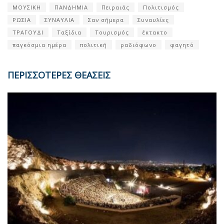
ΜΟΥΣΙΚΗ
ΠΑΝΔΗΜΙΑ
Πειραιάς
Πολιτισμός
ΡΩΣΙΑ
ΣΥΝΑΥΛΙΑ
Σαν σήμερα
Συναυλίες
ΤΡΑΓΟΥΔΙ
Ταξίδια
Τουρισμός
έκτακτο
παγκόσμια ημέρα
πολιτική
ραδιόφωνο
φαγητό
ΠΕΡΙΣΣΟΤΕΡΕΣ ΘΕΑΣΕΙΣ