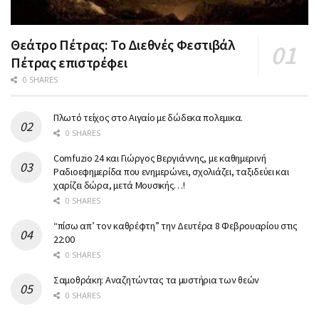
Θεάτρο Πέτρας: Το Διεθνές Φεστιβάλ
Πέτρας επιστρέφει
0 SHARES
Πλωτό τείχος στο Αιγαίο με δώδεκα πολεμικα.
0 SHARES
Comfuzio 24 και Γιώργος Βεργιάννης, με καθημερινή
Ραδιοεφημερίδα που ενημερώνει, σχολιάζει, ταξιδεύει και
χαρίζει δώρα, μετά Μουσικής…!
0 SHARES
“πίσω απ’ τον καθρέφτη” την Δευτέρα 8 Φεβρουαρίου στις
22:00
0 SHARES
Σαμοθράκη: Αναζητώντας τα μυστήρια των θεών
0 SHARES