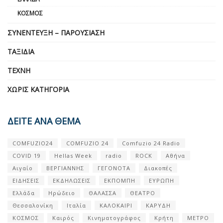
ΚΌΣΜΟΣ
ΣΥΝΈΝΤΕΥΞΗ – ΠΑΡΟΥΣΊΑΣΗ
ΤΑΞΊΔΙΑ
ΤΈΧΝΗ
ΧΩΡΊΣ ΚΑΤΗΓΟΡΊΑ
ΔΕΙΤΕ ΑΝΑ ΘΕΜΑ
COMFUZIO24
COMFUZIO 24
Comfuzio 24 Radio
COVID 19
Hellas Week
radio
ROCK
Αθήνα
Αιγαίο
ΒΕΡΓΙΑΝΝΗΣ
ΓΕΓΟΝΟΤΑ
Διακοπές
ΕΙΔΗΣΕΙΣ
ΕΚΔΗΛΩΣΕΙΣ
ΕΚΠΟΜΠΗ
ΕΥΡΩΠΗ
Ελλάδα
Ηρώδειο
ΘΑΛΑΣΣΑ
ΘΕΑΤΡΟ
Θεσσαλονίκη
Ιταλία
ΚΑΛΟΚΑΙΡΙ
ΚΑΡΥΔΗ
ΚΟΣΜΟΣ
Καιρός
Κινηματογράφος
Κρήτη
ΜΕΤΡΟ